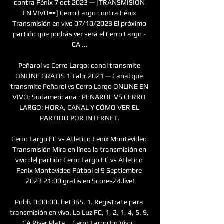
contra Fénix 7 oct 2023 — [TRANSMISIÓN 
EN VIVO==] Cerro Largo contra Fénix 
Transmisión en vivo 07/10/2023 El próximo 
partido que podrás ver será el Cerro Largo - 
CA ...

Peñarol vs Cerro Largo: canal transmite 
ONLINE GRATIS 13 abr 2021 — Canal que 
transmite Peñarol vs Cerro Largo ONLINE EN 
VIVO; Sudamericana · PEÑAROL VS CERRO 
LARGO: HORA, CANAL Y CÓMO VER EL 
PARTIDO POR INTERNET.

Cerro Largo FC vs Atletico Fenix Montevideo 
Transmisión Mira en línea la transmisión en 
vivo del partido Cerro Largo FC vs Atletico 
Fenix Montevideo Fútbol el 9 Septiembre 
2023 21:00 gratis en Scores24.live!

Publi. 0:00:00. bet365. 1. Registrate para 
transmisión en vivo. La Luz FC, 1, 2, 1, 4, 5. 9, 
CA River Plate... Cerro Largo En Vivo | 