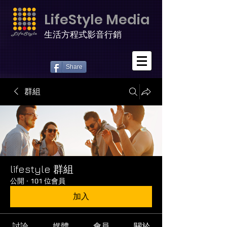
LifeStyle Media
生活方程式影音行銷
Share
群組
lifestyle 群組
公開
·
101 位會員
加入
討論
媒體
會員
關於