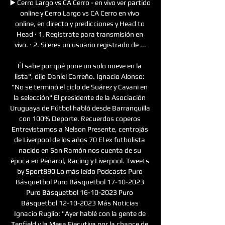
▶️ Cerro Largo vs CA Cerro - en vivo ver partido 
online y Cerro Largo vs CA Cerro en vivo 
online, en directo y predicciones y Head to 
Head · 1. Registrate para transmisión en 
vivo. · 2. Si eres un usuario registrado de ...

Él sabe por qué pone un solo nueve en la 
lista", dijo Daniel Carreño. Ignacio Alonso: 
"No se terminó el ciclo de Suárez y Cavani en 
la selección" El presidente de la Asociación 
Uruguaya de Fútbol habló desde Barranquilla 
con 100% Deporte. Recuerdos coperos 
Entrevistamos a Nelson Presente, centrojás 
de Liverpool de los años 70 El ex futbolista 
nacido en San Ramón nos cuenta de su 
época en Peñarol, Racing y Liverpool. Tweets 
by Sport890 Lo más leído Podcasts Puro 
Básquetbol Puro Básquetbol 17-10-2023 
Puro Básquetbol 16-10-2023 Puro 
Básquetbol 12-10-2023 Más Noticias 
Ignacio Ruglio: "Ayer hablé con la gente de 
Tenfield y la Mesa Ejecutiva por la chance de 