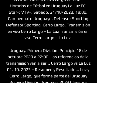
Horarios de Fútbol en Uruguay La Luz FC. 
Star+; VTV+. Sábado, 21/10/2023. 19:00. 
Campeonato Uruguayo. Defensor Sporting 
Defensor Sporting, Cerro Largo. Transmisión 
en vivo Cerro Largo – La Luz Transmisión en 
vivo Cerro Largo – La Luz. 

Uruguay. Primera División. Principio 18 de 
octubre 2023 a 22:00. Las referencias de la 
transmisión van a ser... Cerro Largo vs La Luz 
01. 10. 2023 – Resumen y Resultado... Luz y 
Cerro Largo, que forma parte del Uruguay 
Primera División Uruguaya 2023 Clausura 
stage. Transmisión en vivo del partido, 
puntuación y evaluación de... Cerro Largo vs. 
La Luz (18 Oct., 2023) Resultados en Vivo - - 
ESPN (UY)Información del partidoEstadio 
Antonio Ubilla4:00 PM, 18 de Octubre, 
2023Melo, Uruguay Historial 
recienteFechaCOMPETENCIALa Luz0 - 3Cerro 
Largo10 Mar., 2023Campeonato 