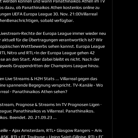
t werden können und wann Panathinaikos Athen im TV 
nfos dazu, ob Panathinaikos Athen kostenlos online zu 
gungen UEFA Europa League 30. Nov. 21:00Villarreal 
enBenachrichtigen, sobald verfügbar. 

Livestream-Rechte der Europa League immer wieder neu 
aktuell für die Übertragungen verantwortlich ist? Wir 
 europäischen Wettbewerbs sehen kannst. Europa League 
 RTL Nitro und RTL+In der Europa League gehen 42 
 an den Start. Aber dabei bleibt es nicht. Nach der 
weils Gruppendritten der Champions League hinzu. 

en Live Streams & H2H Stats ... Villarreal gegen das 
eine spannende Begegnung verspricht. TV-Kanäle - Wo 
arreal - Panathinaikos Athen sehen?

ve stream, Prognose & Streams Im TV Prognosen Ligen · 
ague; Panathinaikos vs Villarreal. Panathinaikos. 
kos. Beendet. 20. 21.09.23 ...

ille – Ajax Amsterdam, RTL+ Glasgow Rangers – Aris 
 ASK, RTL+ FC Toulouse – Union Saint-Gilloise, RTL+ FC 