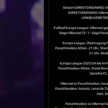
Stream DIREKTSÄNDNING! Villa
DIREKTSÄNDNING! Villarre
LINK®LIVE®STREA
Fußball Europa League: Villarreal ge
Siege Villarreal CF: 1 ; Siege Pana
Europa League, Übertragung heu
Panathinaikos Athen. 21 Uhr, Sherif
21 Uhr, Mode
Europa League 2023/24 live im F
Panathinaikos Athen, Stade Rennes
Servette FC,
Villarreal vs Panathinaikos: hora
Panathinaikos: horario, canal de TV
más. Gr
Panathinaikos vs Villarreal G