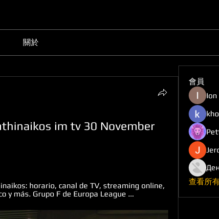
關於
會員
Ion
kho
athinaikos im tv 30 November 
Pet
Jer
Ден
查看所有
inaikos: horario, canal de TV, streaming online, 
co y más. Grupo F de Europa League ...