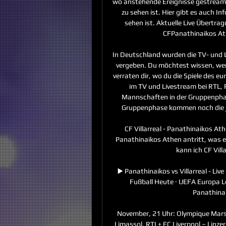
wo anstehende Ereignisse gestream
zu sehen ist. Hier gibt es auch I
sehen ist. Aktuelle Live Übertra
CFPanathinaikos Ath
In Deutschland wurden die TV- und 
vergeben. Du möchtest wissen, wer 
verraten dir, wo du die Spiele des
im TV und Livestream bei RTL,
Mannschaften in der Gruppenphase
Gruppenphase kommen noch die je
CF Villarreal - Panathinaikos Ath
Panathinaikos Athen antritt, was 
kann ich CF Vill
▶️ Panathinaikos vs Villarreal - Li
Fußball Heute · UEFA Europa Le
Panathinai
November, 21 Uhr: Olympique Marse
Limassol, RTL+ FC Liverpool – Linzer