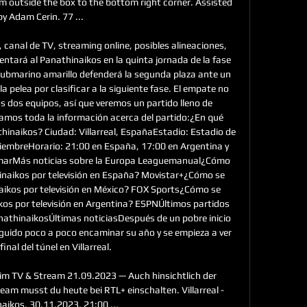
m outside the box to the bottom right corner. Assisted 
by Adam Cerin. 77 ...

, canal de TV, streaming online, posibles alineaciones, 
rentará al Panathinaikos en la quinta jornada de la fase 
submarino amarillo defenderá la segunda plaza ante un 
 pelea por clasificar a la siguiente fase. El empate no 
os dos equipos, así que veremos un partido lleno de 
jamos toda la información acerca del partido:¿En qué 
athinaikos? Ciudad: Villarreal, EspañaEstadio: Estadio de 
iembreHorario: 21:00 en España, 17:00 en Argentina y 
rmarMás noticias sobre la Europa Leaguemanual¿Cómo 
thinaikos por televisión en España? Movistar+¿Cómo se 
inaikos por televisión en México? FOX Sports¿Cómo se 
aikos por televisión en Argentina? ESPNÚltimos partidos 
anathinaikosÚltimas noticiasDespués de un pobre inicio 
eguido poco a poco encaminar su año y se empieza a ver 
 final del túnel en Villarreal. 

 im TV & Stream 21.09.2023 — Auch hinsichtlich der 
eam musst du heute bei RTL+ einschalten. Villarreal - 
aikos. 30.11.2023, 21:00 ...
