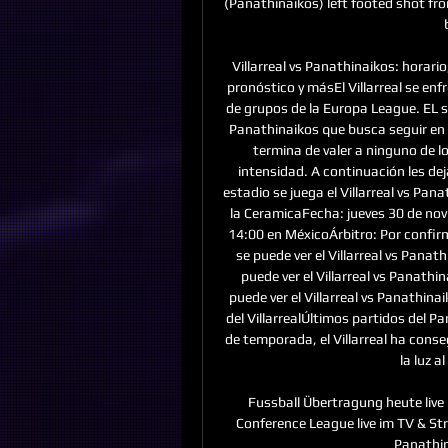
(Panathinaikos) left footed shot fro
Villarreal vs Panathinaikos: horario
pronóstico y másEl Villarreal se enf
de grupos de la Europa League. EL 
Panathinaikos que busca seguir en la
termina de valer a ninguno de l
intensidad. A continuación les de
estadio se juega el Villarreal vs Pan
la CeramicaFecha: jueves 30 de nov
14:00 en MéxicoÁrbitro: Por confi
se puede ver el Villarreal vs Pana
puede ver el Villarreal vs Panath
puede ver el Villarreal vs Panathin
del VillarrealÚltimos partidos del P
de temporada, el Villarreal ha cons
la luz al
Fussball Übertragung heute live
Conference League live im TV & Str
Panathin