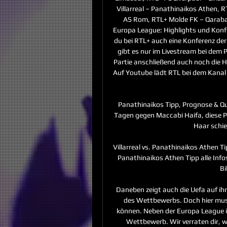
Villarreal – Panathinaikos Athen, RT
AS Rom, RTL+ Molde FK – Qaraba
Europa League: Highlights und Konf
du bei RTL+ auch eine Konferenz der
gibt es nur im Livestream bei dem P
Partie anschließend auch noch die 
Auf Youtube lädt RTL bei dem Kanal 
Panathinaikos Tipp, Prognose & Qu
Tagen gegen Maccabi Haifa, diese P
Haar schie
Villarreal vs. Panathinaikos Athen Ti
Panathinaikos Athen Tipp alle Inf
Bi
Daneben zeigt auch die Uefa auf i
des Wettbewerbs. Doch hier muss
können. Neben der Europa League is
Wettbewerb. Wir verraten dir, w