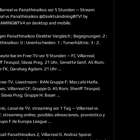
rreal vs Panathinaikos vor 5 Stunden — Stream 
al vs Panathinaikos @Direktsändning®TV! by 
MING®TV4 on desktop and mobile.

gen Panathinaikos Direkter Vergleich ; Begegnungen: 2 ; 
thinaikos: 0 ; Unentschieden: 1 ; Torverhältnis: 3 : 2.

te live im Free-TV vor 9 Stunden — FC Villarreal, 
f Tiraspol, Slavia Prag. 21 Uhr, Servette Genf, AS Rom. 
 FK, Qarabag Agdam. 21 Uhr ...

ree-TV, Livestream - RAN Gruppe F: Maccabi Haifa, 
, Villarreal CF; Gruppe G: AS Rom, Sheriff Tiraspol, 
 Slavia Prag; Gruppe H: Bayer ...

rio, canal de TV, streaming vor 1 Tag — Villarreal vs 
, streaming online, posibles alineaciones, pronóstico y 
upo F de Europa League ...

oal! Panathinaikos 2, Villarreal 0. Andraz Sporar 