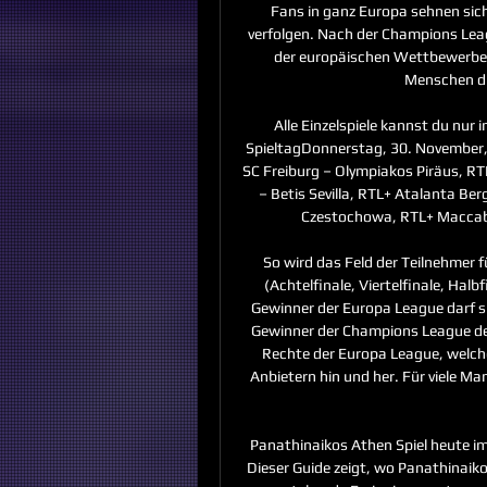
Fans in ganz Europa sehnen sich
verfolgen. Nach der Champions Leag
der europäischen Wettbewerbe d
Menschen die
Alle Einzelspiele kannst du nur 
SpieltagDonnerstag, 30. November, 
SC Freiburg – Olympiakos Piräus, R
– Betis Sevilla, RTL+ Atalanta B
Czestochowa, RTL+ Maccabi
So wird das Feld der Teilnehmer fü
(Achtelfinale, Viertelfinale, Hal
Gewinner der Europa League darf si
Gewinner der Champions League der
Rechte der Europa League, welche 
Anbietern hin und her. Für viele Ma
Panathinaikos Athen Spiel heute i
Dieser Guide zeigt, wo Panathinaikos A