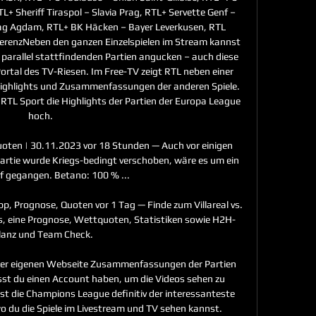
L+ Sheriff Tiraspol – Slavia Prag, RTL+ Servette Genf – 
g Agdam, RTL+ BK Häcken – Bayer Leverkusen, RTL 
erenzNeben den ganzen Einzelspielen im Stream kannst 
 parallel stattfindenden Partien angucken – auch diese 
ortal des TV-Riesen. Im Free-TV zeigt RTL neben einer 
Highlights und Zusammenfassungen der anderen Spiele. 
RTL Sport die Highlights der Partien der Europa League 
hoch. 

oten | 30.11.2023 vor 18 Stunden — Auch vor einigen 
artie wurde Kriegs-bedingt verschoben, wäre es um ein 
f gegangen. Betano: 100 % ...

pp, Prognose, Quoten vor 1 Tag — Finde zum Villareal vs. 
os, eine Prognose, Wettquoten, Statistiken sowie H2H-
lanz und Team Check.

hrer eigenen Webseite Zusammenfassungen der Partien 
t du einen Account haben, um die Videos sehen zu 
t die Champions League definitiv der interessanteste 
o du die Spiele im Livestream und TV sehen kannst. 
