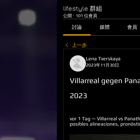
lifestyle 群組
公開
·
101 位會員
討論
媒體
會員
上一步
Lena Tverskaya
2023年11月30日
Villarreal gegen Pan
2023
vor 1 Tag — Villarreal vs Panath
posibles alineaciones, pronósti