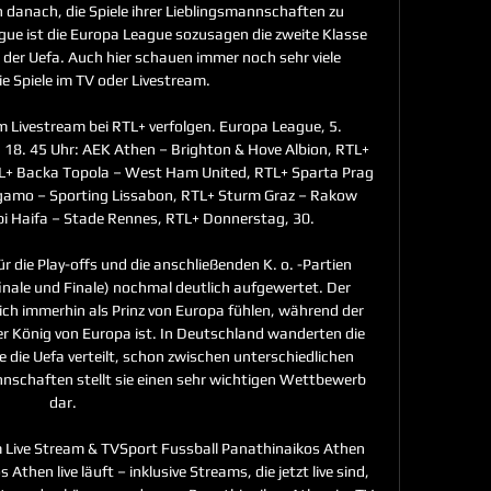
 danach, die Spiele ihrer Lieblingsmannschaften zu 
ue ist die Europa League sozusagen die zweite Klasse 
er Uefa. Auch hier schauen immer noch sehr viele 
 Spiele im TV oder Livestream. 

im Livestream bei RTL+ verfolgen. Europa League, 5. 
18. 45 Uhr: AEK Athen – Brighton & Hove Albion, RTL+ 
TL+ Backa Topola – West Ham United, RTL+ Sparta Prag 
ergamo – Sporting Lissabon, RTL+ Sturm Graz – Rakow 
 Haifa – Stade Rennes, RTL+ Donnerstag, 30. 

r die Play-offs und die anschließenden K. o. -Partien 
bfinale und Finale) nochmal deutlich aufgewertet. Der 
ch immerhin als Prinz von Europa fühlen, während der 
 König von Europa ist. In Deutschland wanderten die 
die Uefa verteilt, schon zwischen unterschiedlichen 
nnschaften stellt sie einen sehr wichtigen Wettbewerb 
dar. 

m Live Stream & TVSport Fussball Panathinaikos Athen 
then live läuft – inklusive Streams, die jetzt live sind, 