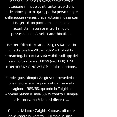
Monaco. Lo Zalgiris aveva cominciato la 
stagione in modo scintillante, tre vittorie 
nelle prime quattro gare, poi ha perso cinque 
delle successive sei, unica vittoria in casa con 
il Bayern di un punto, ma anche due 
sconfitte maturate entro il singolo 
possesso, con Asvel e Panathinaikos. 

Basket, Olimpia Milano - Zalgiris Kaunas in 
diretta tv e live 28 gen 2022 — In diretta 
streaming, la partita sarà visibile sull'app del 
servizio Sky Go e su NOW (vedi QUI). E SE 
NON HO SKY O NOW? C'è un'altra opzione…

Euroleague, Olimpia-Zalgiris: come vederla in 
tv e in 9 ore fa — La prima sfida risale alla 
stagione 1985/86, quando lo Zalgiris di 
Arvydas Sabonis vinse 80-79 contro l'Olimpia 
a Kaunas, ma Milano si rifece in ...

Olimpia Milano - Zalgiris Kaunas, ultime e 
dove vedere la 8 ore fa — Olimpia Milano - 