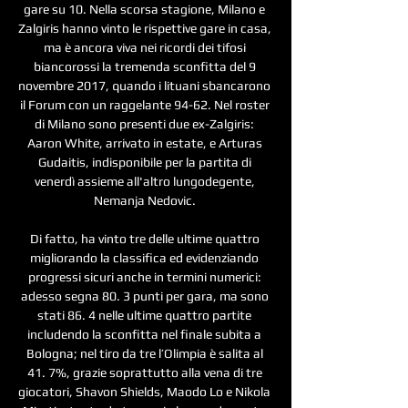
gare su 10. Nella scorsa stagione, Milano e 
Zalgiris hanno vinto le rispettive gare in casa, 
ma è ancora viva nei ricordi dei tifosi 
biancorossi la tremenda sconfitta del 9 
novembre 2017, quando i lituani sbancarono 
il Forum con un raggelante 94-62. Nel roster 
di Milano sono presenti due ex-Zalgiris: 
Aaron White, arrivato in estate, e Arturas 
Gudaitis, indisponibile per la partita di 
venerdì assieme all'altro lungodegente, 
Nemanja Nedovic. 

Di fatto, ha vinto tre delle ultime quattro 
migliorando la classifica ed evidenziando 
progressi sicuri anche in termini numerici: 
adesso segna 80. 3 punti per gara, ma sono 
stati 86. 4 nelle ultime quattro partite 
includendo la sconfitta nel finale subita a 
Bologna; nel tiro da tre l’Olimpia è salita al 
41. 7%, grazie soprattutto alla vena di tre 
giocatori, Shavon Shields, Maodo Lo e Nikola 