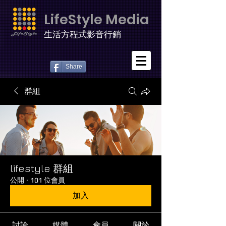
LifeStyle Media
生活方程式影音行銷
Share
群組
lifestyle 群組
公開
·
101 位會員
加入
討論
媒體
會員
關於