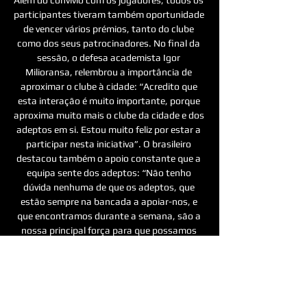
participantes tiveram também oportunidade 
de vencer vários prémios, tanto do clube 
como dos seus patrocinadores. No final da 
sessão, o defesa academista Igor 
Milioransa, relembrou a importância de 
aproximar o clube à cidade: “Acredito que 
esta interação é muito importante, porque 
aproxima muito mais o clube da cidade e dos 
adeptos em si. Estou muito feliz por estar a 
participar nesta iniciativa”. O brasileiro 
destacou também o apoio constante que a 
equipa sente dos adeptos: “Não tenho 
dúvida nenhuma de que os adeptos, que 
estão sempre na bancada a apoiar-nos, e 
que encontramos durante a semana, são a 
nossa principal força para que possamos 
estar onde estamos, a disputar a 
classificação desta forma”. 

Académico de Viseu Futebol Clube 
Académico de Viseu Futebol Clube. 36 892 