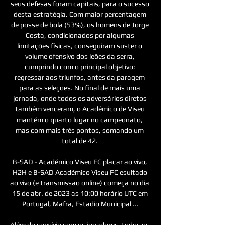
seus defesas foram capitais, para o sucesso 
desta estratégia. Com maior percentagem 
de posse de bola (53%), os homens de Jorge 
Costa, condicionados por algumas 
limitações físicas, conseguiram suster o 
volume ofensivo dos leões da serra, 
cumprindo com o principal objetivo: 
regressar aos triunfos, antes da paragem 
para as seleções. No final de mais uma 
jornada, onde todos os adversários diretos 
também venceram, o Académico de Viseu 
mantém o quarto lugar no campeonato, 
mas com mais três pontos, somando um 
total de 42. 

B-SAD - Académico Viseu FC placar ao vivo, 
H2H e B-SAD Académico Viseu FC esultado 
ao vivo (e transmissão online) começa no dia 
15 de abr. de 2023 as 10:00 horário UTC em 
Portugal, Mafra, Estadio Municipal ...

Além do convívio com os jogadores, todos os 