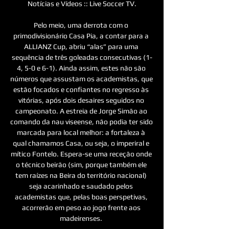
Notícias e Vídeos :: Live Soccer TV.

Pelo meio, uma derrota com o 
primodivisionário Casa Pia, a contar para a 
ALLIANZ Cup, abriu “alas” para uma 
sequência de três goleadas consecutivas (1-
4, 5-0 e 6-1). Ainda assim, estes não são 
números que assustam os academistas, que 
estão focados e confiantes no regresso às 
vitórias, após dois desaires seguidos no 
campeonato. A estreia de Jorge Simão ao 
comando da nau viseense, não podia ter sido 
marcada para local melhor: a fortaleza à 
qual chamamos Casa, ou seja, o imperiral e 
mítico Fontelo. Espera-se uma receção onde 
o técnico beirão (sim, porque também ele 
tem raízes na Beira do território nacional) 
seja acarinhado e saudado pelos 
academistas que, pelas boas perspetivas, 
acorrerão em peso ao jogo frente aos 
madeirenses. 
