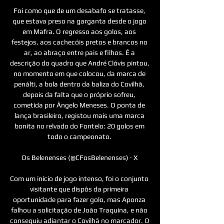
Foi como que de um desabafo se tratasse, 
que estava preso na garganta desde o jogo 
em Mafra. O regresso aos golos, aos 
festejos, aos cachecóis pretos e brancos no 
ar, ao abraço entre pais e filhos. É a 
descrição do quadro que André Clóvis pintou, 
no momento em que colocou, da marca de 
penálti, a bola dentro da baliza do Covilhã, 
depois da falta que o próprio sofreu, 
cometida por Ângelo Meneses. O ponta de 
lança brasileiro, registou mais uma marca 
bonita no relvado do Fontelo: 20 golos em 
todo o campeonato. 

Os Belenenses (@CFosBelenenses) · X 

Com um início de jogo intenso, foi o conjunto 
visitante que dispôs da primeira 
oportunidade para fazer golo, mas Aponza 
falhou a solicitação de João Traquina, e não 
conseguiu adiantar o Covilhã no marcador. O 