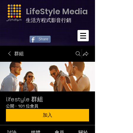
LifeStyle Media
生活方程式影音行銷
Share
群組
lifestyle 群組
公開
·
101 位會員
加入
討論
媒體
會員
關於