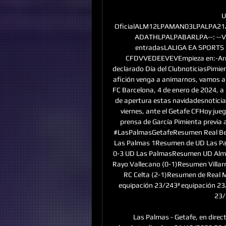
U
OficialALM12LPAMAN03LPALPA2
ADATHLPALPABARLPA--: --VIL
entradasLALIGA EA SPORTS |
CFDVVEDEEVEVEmpieza en:-Arranc
declarado Día del ClubnoticiasPimien
afición venga a animarnos, vamos a
FC Barcelona, 4 de enero de 2024, a 
de apertura estas navidadesnoticias
viernes, ante el Getafe CFHoy ju
prensa de García Pimienta previa 
#LasPalmasGetafeResumen Real Bet
Las Palmas 1Resumen de UD Las Pa
0-3 UD Las PalmasResumen UD Alme
Rayo Vallecano (0-1)Resumen Villar
RC Celta (2-1)Resumen de Real M
equipación 23/243ª equipación 2
23/
Las Palmas - Getafe, en direct