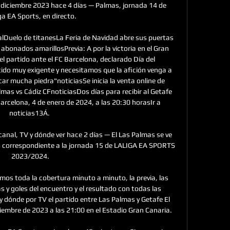
 diciembre 2023 hace 4 días — Palmas, jornada 14 de 
a EA Sports, en directo.

alDuelo de titanesLa Feria de Navidad abre sus puertas 
bonados amarillosPrevia: A por la victoria en el Gran 
l partido ante el FC Barcelona, declarado Día del 
ido muy exigente y necesitamos que la afición venga a 
r mucha piedra"noticiasSe inicia la venta online de 
mas vs Cádiz CFnoticiasDos días para recibir al Getafe 
rcelona, 4 de enero de 2024, a las 20:30 horasIr a 
noticias13Á. 

canal, TV y dónde ver hace 2 días — El Las Palmas se ve 
do correspondiente a la jornada 15 de LALIGA EA SPORTS 
2023/2024.

os toda la cobertura minuto a minuto, la previa, las 
s y goles del encuentro y el resultado con todas las 
 dónde por TV el partido entre Las Palmas y Getafe El 
iembre de 2023 a las 21:00 en el Estadio Gran Canaria. 
