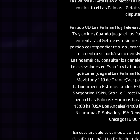
Las Palmas - Getafe en directo: LaLi
en directo el Las Palmas - Getafe
disputa 
Partido UD Las Palmas Hoy Televisa
TV y online ¿Cuándo juega el Las P
enfrentará al Getafe este viernes 
partido correspondiente a las Jornad
encuentro se podrá seguir en viv
Latinoamérica, consultar los canal
las televisiones en España y Latino
qué canal juega el Las Palmas Ho
Movistar y 110 de Orange)Ver pa
Latinoamérica Estados Unidos ESP
5Argentina ESPN, Star+ o DirectT
juega el Las Palmas? Horarios La
13:00 hs (USA Los Ángeles)14:00 
Nicaragua, El Salvador, USA Denv
Chicago)16:00 hs
En este artículo te vamos a contar
Getafe. Lee más | La fecha de toda