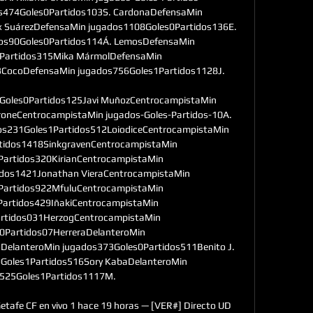
s474Goles0Partidos103S. CardonaDefensaMin 
 SuárezDefensaMin jugados1108Goles0Partidos136E. 
os90Goles0Partidos114Á. LemosDefensaMin 
Partidos315Mika MármolDefensaMin 
CocoDefensaMin jugados756Goles1Partidos1128J. 

Goles0Partidos125Javi MuñozCentrocampistaMin 
oneCentrocampistaMin jugados-Goles-Partidos-10A. 
os231Goles1Partidos512LoiodiceCentrocampistaMin 
tidos1418SinkgravenCentrocampistaMin 
artidos320KirianCentrocampistaMin 
dos1421Jonathan VieraCentrocampistaMin 
Partidos922MfuluCentrocampistaMin 
artidos429IñakiCentrocampistaMin 
rtidos031HerzogCentrocampistaMin 
0Partidos07HerreraDelanteroMin 
elanteroMin jugados373Goles0Partidos511Benito J. 
Goles1Partidos516Sory KabaDelanteroMin 
525Goles1Partidos1117M. 

etafe CF en vivo 1 hace 19 horas — [VER#] Directo UD 