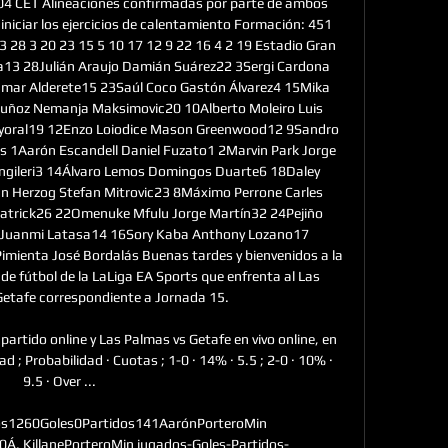
4 CET Alineaciones confirmadas por parte de ambos 
niciar los ejercicios de calentamiento Formación: 451 
 28 3 20 23 15 5 10 17 12 9 22 16 4 2 19 Estadio Gran 
ia13 28Julián Araujo Damián Suárez22 3Sergi Cardona 
Omar Alderete15 23Saúl Coco Gastón Álvarez4 15Mika 
ñoz Nemanja Maksimovic20 10Alberto Moleiro Luis 
ayoral19 12Enzo Loiodice Mason Greenwood12 9Sandro 
 1Aarón Escandell Daniel Fuzato1 2Marvin Park Jorge 
Angileri3 14Álvaro Lemos Domingos Duarte6 18Daley 
n Herzog Stefan Mitrovic23 8Máximo Perrone Carles 
atrick26 22Omenuke Mfulu Jorge Martín32 24Pejiño 
a Juanmi Latasa14 16Sory Kaba Anthony Lozano17 
imienta José Bordalás Buenas tardes y bienvenidos a la 
 de fútbol de la LaLiga EA Sports que enfrenta al Las 
etafe correspondiente a Jornada 15. 

 partido online y Las Palmas vs Getafe en vivo online, en 
 ; Probabilidad · Cuotas ; 1-0 · 14% · 5.5 ; 2-0 · 10% · 
9.5 · Over ...

os1260Goles0Partidos141AarónPorteroMin 
Á. KillanePorteroMin jugados-Goles-Partidos-