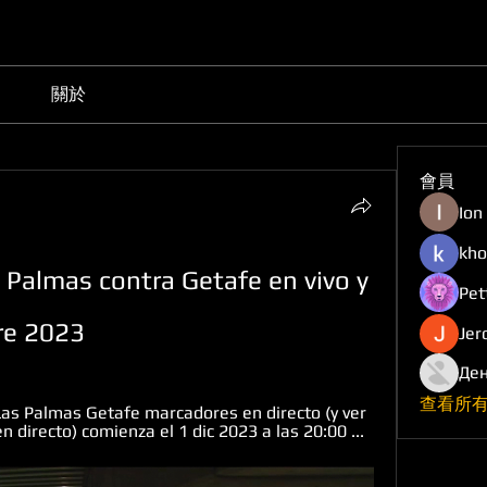
關於
會員
Ion
kho
as Palmas contra Getafe en vivo y 
Pet
re 2023
Jer
Ден
查看所有
as Palmas Getafe marcadores en directo (y ver 
n directo) comienza el 1 dic 2023 a las 20:00 ...