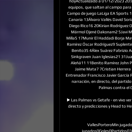
hoyActualizado a 01/12/2023 20:0
equipos, que saltan al campo para i
Campo de juego LaLiga EA Sports 13
Canaria 13Álvaro Vallés David Sor
Diego Rico16 20Kirian Rodríguez 
Mármol Djené Dakonam2 5Javi Mu
Milla5 17Munir El Haddadi Borja M
Ramírez Óscar Rodríguez9 Suplentes
Benito35 4Álex Suárez Fabrizio 
Sinkgraven Juan Iglesias21 31Jua
Aleñá11 11Benito Ramírez John P
Jaime Mata7 7Cristian Herrer
Entrenador Francisco Javier García P
narración, en directo, del partido
Palmas contra el G
▶️ Las Palmas vs Getafe - en vivo ver
directo y predicciones y Head to Head
VallesPorteroMin jugad
jugados0Goles0Partidos030