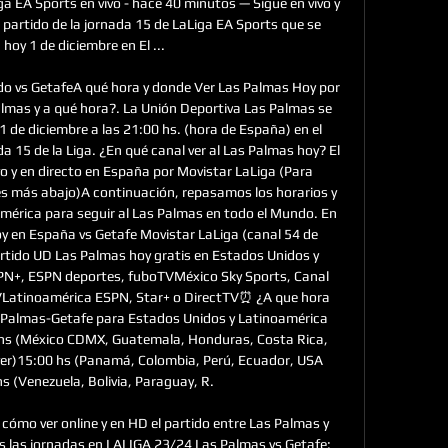
ga EA Sports en vivo - hace 40 minutos — Sigue en vivo y 
, partido de la jornada 15 de LaLiga EA Sports que se 
hoy 1 de diciembre en El ...

do vs GetafeA qué hora y donde Ver Las Palmas Hoy por 
almas y a qué hora?. La Unión Deportiva Las Palmas se 
1 de diciembre a las 21:00 hs. (hora de España) en el 
a 15 de la Liga. ¿En qué canal ver al Las Palmas hoy? El 
o y en directo en España por Movistar LaLiga (Para 
es más abajo)A continuación, repasamos los horarios y 
américa para seguir al Las Palmas en todo el Mundo. En 
y en España vs Getafe Movistar LaLiga (canal 54 de 
rtido UD Las Palmas hoy gratis en Estados Unidos y 
N+, ESPN deportes, fuboTVMéxico Sky Sports, Canal 
VLatinoamérica ESPN, Star+ o DirectTV⏰ ¿A que hora 
s Palmas-Getafe para Estados Unidos y Latinoamérica 
hs (México CDMX, Guatemala, Honduras, Costa Rica, 
er)15:00 hs (Panamá, Colombia, Perú, Ecuador, USA 
 (Venezuela, Bolivia, Paraguay, R. 

 cómo ver online y en HD el partido entre Las Palmas y 
s las jornadas en LALIGA 23/24 Las Palmas vs Getafe: 