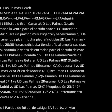
D Las Palmas | Web 
1ATMOSA11LPABET10LPALPAGETTUDLPAALALPALPAC
RAY--: --LPALPA--: --RMAGRA--: --LPAAdquirir 
 J15Estadio Gran CanariaUD Las PalmasGetafe 
a la venta para el partido ante el FC Barcelona, 
ta: "Será un partido muy exigente y necesitamos que la 
 tener que picar mucha piedra"noticiasUD Las Palmas - 
las 20:30 horasnoticiasLa tienda oficial amplía sus días 
Continúa la venta de entradas para el partido de este 
ega Las Palmas - Jornada 15 | UD Las PalmasRueda de 
a Las Palmas vs Getafe | UD Las Palmas⚽️🔜 Objetivo: 
is 1 vs UD Las Palmas 0Resumen CA Osasuna 1 vs UD 
lmas vs Atlético de Madrid (2-1)Resumen CD Manacor 
ría vs UD Las Palmas (1-2)Resumen UD Las Palmas vs 
real CF 1 vs UD Las Palmas 2Resumen UD Las Palmas vs 
adrid vs UD Las Palmas (2-0)1ª equipación 23/242ª 
3/24MINIKIT 1ª 23/24MINIKIT 2ª 23/24Entrenamiento 
24Paseo 23/24tienda. 

o | Partido de fútbol de LaLiga EA Sports, en vivo 