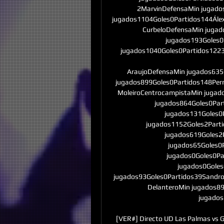
2MarvinDefensaMin jugado
jugados1104Goles0Partidos144Álex
CurbeloDefensaMin jugad
jugados193Goles0
jugados1040Goles0Partidos1223
AraujoDefensaMin jugados635
jugados899Goles0Partidos148Perr
MoleiroCentrocampistaMin jugad
jugados864Goles0Par
jugados131Goles0P
jugados1152Goles2Parti
jugados619Goles2
jugados65Goles0P
jugados0Goles0Pa
jugados0Goles
jugados93Goles0Partidos39SandroD
DelanteroMin jugados89
jugados
[VER#] Directo UD Las Palmas vs G