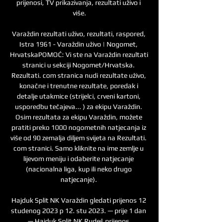
prijenosi, TV prikazivanja, rezultati uživo i 
više.

Varaždin rezultati uživo, rezultati, raspored, 
Istra 1961 - Varaždin uživo | Nogomet, 
HrvatskaPOMOĆ: Vi ste na Varaždin rezultati 
stranici u sekciji Nogomet/Hrvatska. 
Rezultati. com stranica nudi rezultate uživo, 
konačne i trenutne rezultate, poredak i 
detalje utakmice (strijelci, crveni kartoni, 
usporedbu tečajeva... ) za ekipu Varaždin. 
Osim rezultata za ekipu Varaždin, možete 
pratiti preko 1000 nogometnih natjecanja iz 
više od 90 zemalja diljem svijeta na Rezultati. 
com stranici. Samo kliknite na ime zemlje u 
lijevom meniju i odaberite natjecanje 
(nacionalna liga, kup ili neko drugo 
natjecanje). 

Hajduk Split NK Varaždin gledati prijenos 12 
studenog 2023 p 12. stu 2023. — prije 1 dan 
— Hajduk Split NK Rudeš prijenos 