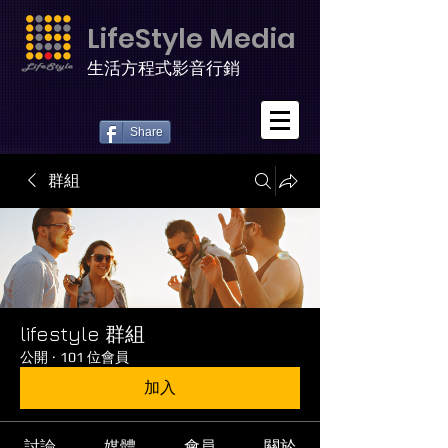
LifeStyle Media
生活方程式影音行銷
Share
群組
lifestyle 群組
公開
·
101 位會員
加入
討論
媒體
會員
關於