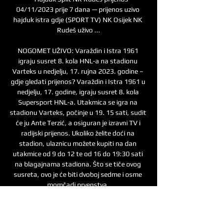
04/11/2023 prije 7 dana — prijenos uzivo 
hajduk istra gdje (SPORT TV) NK Osijek NK 
Rudeš uživo ...

NOGOMET UŽIVO: Varaždin i Istra 1961 
igraju susret 8. kola HNL-a na stadionu 
Varteks u nedjelju, 17. rujna 2023. godine – 
gdje gledati prijenos? Varaždin i Istra 1961 u 
nedjelju, 17. godine, igraju susret 8. kola 
Supersport HNL-a. Utakmica se igra na 
stadionu Varteks, počinje u 19. 15 sati, sudit 
će ju Ante Terzić, a osiguran je izravni TV i 
radijski prijenos. Ukoliko želite doći na 
stadion, ulaznicu možete kupiti na dan 
utakmice od 9 do 12 te od 16 do 19:30 sati 
na blagajnama stadiona. Što se tiče ovog 
susreta, ovo je će biti dvoboj sedme i osme 
momčadi prvenstva. 

Varaždin - Istra 1961 rezultati, međusobni 
omjer | Nogomet Varaždin - Istra 1961 