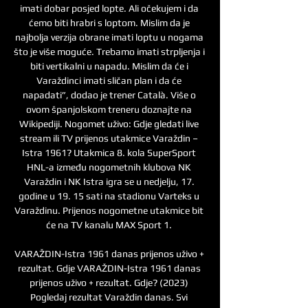
imati dobar posjed lopte. Ali očekujem i da 
ćemo biti hrabri s loptom. Mislim da je 
najbolja verzija obrane imati loptu u nogama 
što je više moguće. Trebamo imati strpljenja i 
biti vertikalni u napadu. Mislim da će i 
Varaždinci imati sličan plan i da će 
napadati”, dodao je trener Català. Više o 
ovom španjolskom treneru doznajte na 
Wikipediji. Nogomet uživo: Gdje gledati live 
stream ili TV prijenos utakmice Varaždin – 
Istra 1961? Utakmica 8. kola SuperSport 
HNL-a između nogometnih klubova NK 
Varaždin i NK Istra igra se u nedjelju, 17. 
godine u 19. 15 sati na stadionu Varteks u 
Varaždinu. Prijenos nogometne utakmice bit 
će na TV kanalu MAX Sport 1. 

VARAŽDIN-Istra 1961 danas prijenos uživo + 
rezultat. Gdje VARAŽDIN-Istra 1961 danas 
prijenos uživo + rezultat. Gdje? (2023) 
Pogledaj rezultat Varaždin danas. Svi 