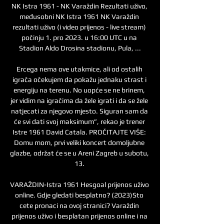
NK Istra 1961 - NK Varaždin Rezultati uživo, 
međusobni NK Istra 1961 NK Varaždin 
rezultati uživo (i video prijenos - live stream) 
počinju 1. pro 2023. u 16:00 UTC u na 
Stadion Aldo Drosina stadionu, Pula, ...

Ercega nema ove utakmice, ali od ostalih 
igrača očekujem da pokažu jednaku strast i 
energiju na terenu. No uopće se ne brinem, 
jer vidim na igračima da žele igrati i da se žele 
natjecati za njegovo mjesto. Siguran sam da 
će svi dati svoj maksimum”, rekao je trener 
Istre 1961 David Catala. PROČITAJTE VIŠE: 
Domu mom, prvi veliki koncert domoljubne 
glazbe, održat će se u Areni Zagreb u subotu, 
13. 

VARAŽDIN-Istra 1961 Hesgoal prijenos uživo 
online. Gdje gledati besplatno? (2023)Sto 
cete pronaci na ovoj stranici? Varaždin 
prijenos uživo i besplatan prijenos online i na 