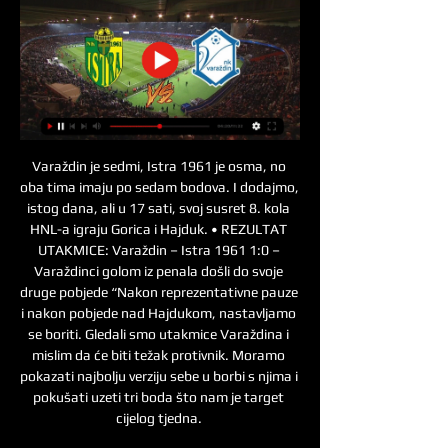
Varaždin je sedmi, Istra 1961 je osma, no 
oba tima imaju po sedam bodova. I dodajmo, 
istog dana, ali u 17 sati, svoj susret 8. kola 
HNL-a igraju Gorica i Hajduk. • REZULTAT 
UTAKMICE: Varaždin – Istra 1961 1:0 – 
Varaždinci golom iz penala došli do svoje 
druge pobjede “Nakon reprezentativne pauze 
i nakon pobjede nad Hajdukom, nastavljamo 
se boriti. Gledali smo utakmice Varaždina i 
mislim da će biti težak protivnik. Moramo 
pokazati najbolju verziju sebe u borbi s njima i 
pokušati uzeti tri boda što nam je target 
cijelog tjedna. 
