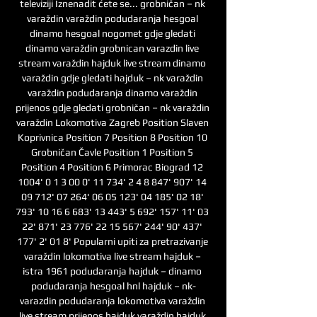
televiziji Iznenadit ćete se... grobničan – nk 
varaždin varaždin podudaranja hesgoal 
dinamo hesgoal nogomet gdje gledati 
dinamo varaždin grobnican varazdin live 
stream varaždin hajduk live stream dinamo 
varaždin gdje gledati hajduk – nk varaždin 
varaždin podudaranja dinamo varaždin 
prijenos gdje gledati grobničan – nk varaždin 
varaždin Lokomotiva Zagreb Position Slaven 
Koprivnica Position 7 Position 8 Position 10 
Grobničan Čavle Position 1 Position 5 
Position 4 Position 6 Primorac Biograd 12 
1004' 0 1 3 00 0' 11 734' 2 4 8 847' 907' 14 
09 712' 07 264' 06 05 123' 04 185' 02 18' 
793' 10 16 6 683' 13 443' 5 692' 157' 11' 03 
22' 871' 23 776' 22 15 567' 244' 90' 437' 
177' 2' 01 8' Popularni upiti za pretrazivanje 
varaždin lokomotiva live stream hajduk – 
istra 1961 podudaranja hajduk – dinamo 
podudaranja hesgoal hnl hajduk – nk-
varazdin podudaranja lokomotiva varaždin 
live stream prijenos hajduk varaždin hajduk 