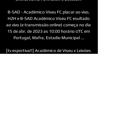
B-SAD - Académico Viseu FC placar ao vivo, 
H2H e B-SAD Académico Viseu FC esultado 
ao vivo (e transmissão online) começa no dia 
15 de abr. de 2023 as 10:00 horário UTC em 
Portugal, Mafra, Estadio Municipal ...

[tv esportiva!!] Académico de Viseu x Leixões 
ao vivo 19/10/2022 — X ITÁLIA 18:30 SUPER 
SEXTA 18:55 LIGA 3 - BELENENSES X 
SPORTING B 20:55 SELEÇÃO A FUTSAL 
FEMININA - JOGO QUALIF EURO - PORTUGAL 
X ESLOVÉNIA ...

Jogos Ao Vivo Hoje na TV (08/02) – Quarta – 
Onde Assistir 08/02/2023 — Confira os 
horários e onde assistir aos jogos ao vivo 
hoje na TV (08/02)! 15h45 – Famalicão x 
Belenenses SAD – Taça de Portugal. Canais: 
Star+ ...
