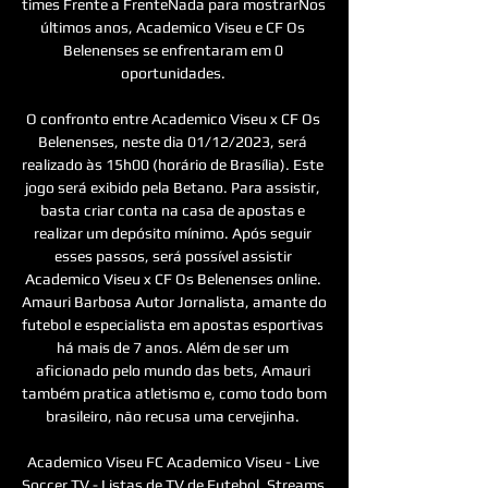
times Frente a FrenteNada para mostrarNos 
últimos anos, Academico Viseu e CF Os 
Belenenses se enfrentaram em 0 
oportunidades. 

O confronto entre Academico Viseu x CF Os 
Belenenses, neste dia 01/12/2023, será 
realizado às 15h00 (horário de Brasília). Este 
jogo será exibido pela Betano. Para assistir, 
basta criar conta na casa de apostas e 
realizar um depósito mínimo. Após seguir 
esses passos, será possível assistir 
Academico Viseu x CF Os Belenenses online. 
Amauri Barbosa Autor Jornalista, amante do 
futebol e especialista em apostas esportivas 
há mais de 7 anos. Além de ser um 
aficionado pelo mundo das bets, Amauri 
também pratica atletismo e, como todo bom 
brasileiro, não recusa uma cervejinha. 

Academico Viseu FC Academico Viseu - Live 
Soccer TV - Listas de TV de Futebol, Streams 