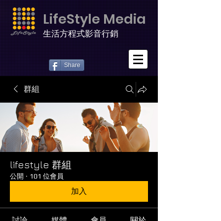
LifeStyle Media
生活方程式影音行銷
Share
群組
lifestyle 群組
公開
·
101 位會員
加入
討論
媒體
會員
關於