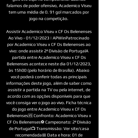
falamos de poder ofensivo, Academico Viseu 
tem uma média de 0. 91 gol marcados por 
jogo na competição. 

Assistir Academico Viseu x CF Os Belenenses 
Ao Vivo - 01/12/2023 | APWinPatrocinado 
por Academico Viseu x CF Os Belenenses ao 
vivo: onde assistir 2ª Divisão de PortugalA 
partida entre Academico Viseu x CF Os 
Belenenses acontece neste dia 01/12/2023, 
às 15h00 (pelo horário de Brasília). Abaixo 
você poderá conferir todas as principais 
informações deste jogo, além de saber como 
assistir a partida na TV ou pela internet, de 
acordo com as opções disponíveis para que 
você consiga ver o jogo ao vivo. Ficha técnica 
do jogo entre Academico Viseu x CF Os 
Belenenses🆚 Confronto: Academico Viseu x 
CF Os Belenenses⚽ Campeonato: 2ª Divisão 
de Portugal📺 Transmissão: Ver site/casa 
recomendada📅 Data e hora: 01 de 