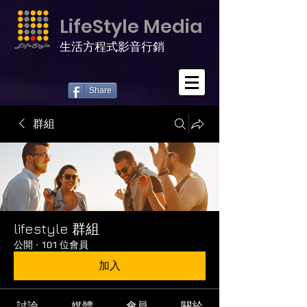
LifeStyle Media
生活方程式影音行銷
Share
群組
lifestyle 群組
公開
·
101 位會員
加入
討論
媒體
會員
關於