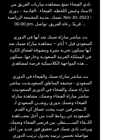
نادي الفيحاء تمتع بمشاهده مباريات الفريق من 
الاستاد وعيش اللحظه. الفيحاء. -القادمة -. دوري 
ضمك. مدينة المجمعة الرياضية. Nov 30, 2023 | 
06:00 pm. قريبًا. رعاة الفريق. تواصل ...

بث مباشر مباراة ضمك ضد أبها في الدوري 
السعودي قبل ٦ أيام — مشاهدة مباراة ضمك ضد 
أبها ستكون تجربة مثيرة ومشوقة لعشاق الكرة 
في المملكة العربية السعودية وخارجها. ستكون 
هذه المواجهة الكلاسيكية فرصة لمشاهدي ...

بث مباشر مباراة ضمك والفيحاء في الدوري 
السعودي - صحيفة المناطق السعوديةبث مباشر 
مباراة ضمك والفيحاء في الدوري السعوديبث 
مباشر مباراة الفيحاء وضمك، مشاهدة مباراة 
الفيحاء وضمك بدوري روشــن السعودي لـ 
الــمحترفين حيث يبحث عشاق كرة القدم 
السعودية عن روابط البث من أجل مشـــاهدة 
اللــقاء المنــــــتظر، بين فريفي الفيحاء وضمك. 
ويرغب نادي ضمك في تحقيق فوز جديد من أجل 
مواصلة تحسين ترتيبه بجدول ترتيب الدوري 