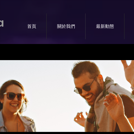
a
首頁
關於我們
最新動態