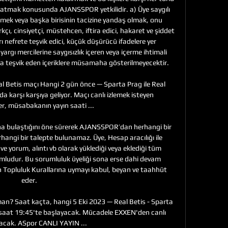
aşlatmak konusunda AJANSSPOR yetkilidir. a) Üye saygılı 
mek veya başka birisinin tacizine yandaş olmak, onu 
ı, cinsiyetçi, müstehcen, iftira edici, hakaret ve şiddet 
ları nefrete teşvik edici, küçük düşürücü ifadelere yer 
yargı mercilerine saygısızlık içeren veya içerme ihtimali 
a teşvik eden içeriklere müsamaha gösterilmeyecektir. 

 Betis maçı Hangi 2 gün önce — Sparta Prag ile Real 
 karşı karşıya geliyor. Maçı canlı izlemek isteyen 
r, müsabakanın yayın saati ...

ına bulaştığını öne sürerek AJANSSPOR’dan herhangi bir 
hangi bir talepte bulunamaz. Üye, Hesap aracılığı ile 
e yorum, alıntı vb olarak yüklediği veya eklediği tüm 
rumludur. Bu sorumluluk üyeliği sona erse dahi devam 
n Topluluk Kurallarına uymayı kabul, beyan ve taahhüt 
eder. 

an? Saat kaçta, hangi 5 Eki 2023 — Real Betis - Sparta 
aat 19:45'te başlayacak. Mücadele EXXEN'den canlı 
acak. ASpor CANLI YAYIN ...
