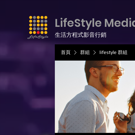
LifeStyle Medi
生活方程式影音行銷
首頁
群組
lifestyle 群組