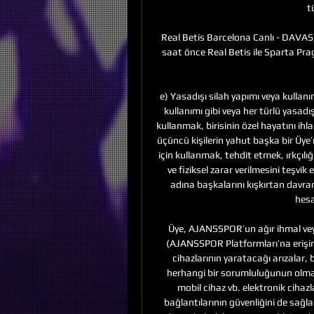
t
Real Betis Barcelona Canlı - DAVASUR
saat önce Real Betis ile Sparta Pra
e) Yasadışı silah yapımı veya kullanı
kullanımı gibi veya her türlü yasadışı
kullanmak, birisinin özel hayatını ihl
üçüncü kişilerin yahut başka bir Üye’nin
için kullanmak, tehdit etmek, ırkçılığ
ve fiziksel zarar verilmesini teşvi
adına başkalarını kışkırtan davran
hesa
Üye, AJANSSPOR’un ağır ihmal vey
(AJANSSPOR Platformları’na erişim 
cihazlarının yaratacağı arızalar, 
herhangi bir sorumluluğunun olma
mobil cihaz vb. elektronik cihazl
bağlantılarının güvenliğini de sağ