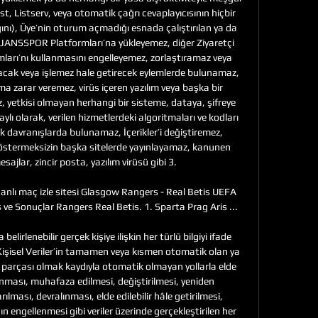
ist, Listserv, veya otomatik çağrı cevaplayıcısının hiçbir 
ını), Üye’nin oturum açmadığı esnada çalıştırılan ya da 
AJANSSPOR Platformları’na yükleyemez, diğer Ziyaretçi 
arı’nı kullanmasını engelleyemez, zorlaştıramaz veya 
acak veya işlemez hale getirecek eylemlerde bulunamaz, 
a zarar veremez, virüs içeren yazılım veya başka bir 
 yetkisi olmayan herhangi bir sisteme, dataya, şifreye 
lı olarak, verilen hizmetlerdeki algoritmaları ve kodları 
ak davranışlarda bulunamaz, İçerikler’i değiştiremez, 
östermeksizin başka sitelerde yayınlayamaz, kanunen 
sajlar, zincir posta, yazılım virüsü gibi 3. 

canlı maç izle sitesi Glasgow Rangers - Real Betis UEFA 
s ve Sonuçlar Rangers Real Betis. 1. Sparta Prag Aris ...

a belirlenebilir gerçek kişiye ilişkin her türlü bilgiyi ifade 
: Kişisel Veriler’in tamamen veya kısmen otomatik olan ya 
n parçası olmak kaydıyla otomatik olmayan yollarla elde 
nması, muhafaza edilmesi, değiştirilmesi, yeniden 
ması, devralınması, elde edilebilir hâle getirilmesi, 
ın engellenmesi gibi veriler üzerinde gerçekleştirilen her 