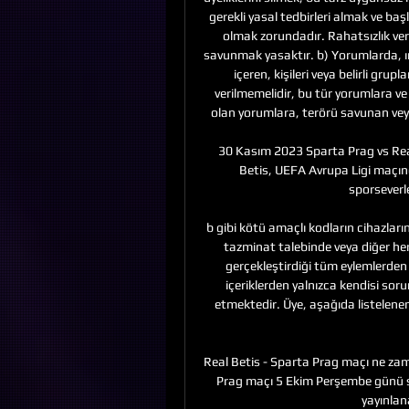
gerekli yasal tedbirleri almak ve b
olmak zorundadır. Rahatsızlık ver
savunmak yasaktır. b) Yorumlarda, ırkç
içeren, kişileri veya belirli grup
verilmemelidir, bu tür yorumlara ve 
olan yorumlara, terörü savunan vey
30 Kasım 2023 Sparta Prag vs Real
Betis, UEFA Avrupa Ligi maçında
sporseverle
b gibi kötü amaçlı kodların cihazlar
tazminat talebinde veya diğer her
gerçekleştirdiği tüm eylemlerden v
içeriklerden yalnızca kendisi so
etmektedir. Üye, aşağıda listelene
Real Betis - Sparta Prag maçı ne zam
Prag maçı 5 Ekim Perşembe günü s
yayınlan