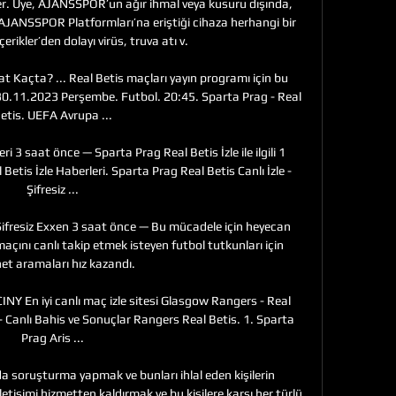
r. Üye, AJANSSPOR’un ağır ihmal veya kusuru dışında, 
JANSSPOR Platformları’na eriştiği cihaza herhangi bir 
çerikler’den dolayı virüs, truva atı v. 

 Kaçta? ... Real Betis maçları yayın programı için bu 
z. 30.11.2023 Perşembe. Futbol. 20:45. Sparta Prag - Real 
etis. UEFA Avrupa ...

i 3 saat önce — Sparta Prag Real Betis İzle ile ilgili 1 
Betis İzle Haberleri. Sparta Prag Real Betis Canlı İzle - 
Şifresiz ...

 Şifresiz Exxen 3 saat önce — Bu mücadele için heyecan 
çını canlı takip etmek isteyen futbol tutkunları için 
net aramaları hız kazandı.

INY En iyi canlı maç izle sitesi Glasgow Rangers - Real 
- Canlı Bahis ve Sonuçlar Rangers Real Betis. 1. Sparta 
Prag Aris ...

da soruşturma yapmak ve bunları ihlal eden kişilerin 
letişimi hizmetten kaldırmak ve bu kişilere karşı her türlü 