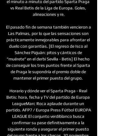
el minuto a minuto del partido Sparta Praga 
vs Real Betis de la Liga de Europa. Goles, 
alineaciones y re.

El pasado fin de semana también vencieron a 
Las Palmas, por lo que las sensaciones son 
prácticamente inmejorables para afrontar el 
duelo con garantías. [El regreso de Isco al 
Sánchez Pizjuán: pitos y cánticos de 
"muérete" en el derbi Sevilla - Betis] El hecho 
de conseguir los tres puntos frente al Sparta 
de Praga le supondría el premio doble de 
mantener el primer puesto del grupo. 

Horario y dónde ver el Sparta Praga - Real 
Betis: hora, fecha y TV del partido de Europa 
LeagueMarc Roca aplaude durante un 
partido. AFP7 / Europa Press Fútbol EUROPA 
LEAGUE El conjunto verdiblanco busca 
confirmar su pase definitivamente a la 
siguiente ronda y asegurar el primer puesto 
del grupo frente a los checos. 30 noviembre, 