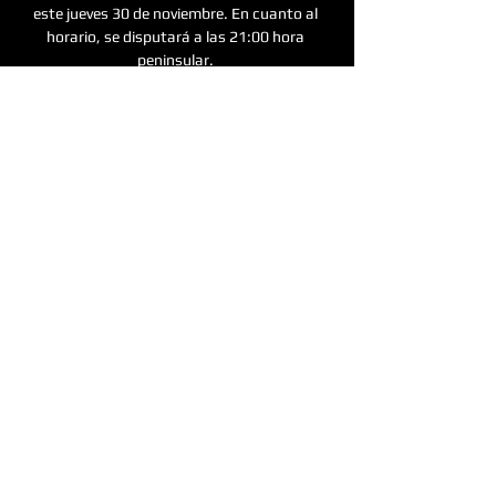
este jueves 30 de noviembre. En cuanto al 
horario, se disputará a las 21:00 hora 
peninsular. 

Real Betis vs. Sparta Prague - Game 
Highlights 5 oct 2023 — Video · TUDN Xtra · 
TUDN 24/7 · Radio · Partidos · Liga MX · 
+Futbol · MLS · Combate Real Betis vs. 
Sparta Prague - Game Highlights. UEFA ...

Sparta Praga - Betis de la Europa League: 
Horario y dónde hace 19 horas — A qué hora 
y dónde ver por televisión el partido entre el 
Sparta Praga y el Betis de Europa League. 
Vídeos Real Madrid · Galerías Real Madrid.
0
0
撰寫留言......