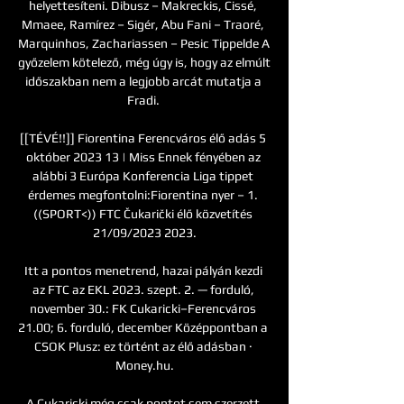
helyettesíteni. Dibusz – Makreckis, Cissé, 
Mmaee, Ramírez – Sigér, Abu Fani – Traoré, 
Marquinhos, Zachariassen – Pesic Tippelde A 
győzelem kötelező, még úgy is, hogy az elmúlt 
időszakban nem a legjobb arcát mutatja a 
Fradi. 

[[TÉVÉ!!]] Fiorentina Ferencváros élő adás 5 
október 2023 13 | Miss Ennek fényében az 
alábbi 3 Európa Konferencia Liga tippet 
érdemes megfontolni:Fiorentina nyer – 1. 
((SPORT<)) FTC Čukarički élő közvetítés 
21/09/2023 2023.

Itt a pontos menetrend, hazai pályán kezdi 
az FTC az EKL 2023. szept. 2. — forduló, 
november 30.: FK Cukaricki–Ferencváros 
21.00; 6. forduló, december Középpontban a 
CSOK Plusz: ez történt az élő adásban · 
Money.hu.

A Cukaricki még csak pontot sem szerzett 