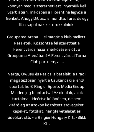
könnyen meg is szerezheti azt. Nyerniük kell 
Szerbiában, miközben a Fiorentina legyőzi a 
Genket. Ahogy Dibusz is mondta, fura, de egy 
lila csapatnak kell drukkolniuk. 

Groupama Aréna ... el magát a klub mellett. 
Részletek. Köszöntse fel szeretteit a 
Ferencváros hazai mérkőzései előtt a 
Groupama Arénában! A Ferencvárosi Torna 
Club partnere, a ...

Varga, Owusu és Pesics is betalált, a Fradi 
magabiztosan nyert a Csukaricski ellen© 
sportal. hu © Ringier Sports Media Group 
Minden jog fenntartva! Az oldalak, azok 
tartalma - ideértve különösen, de nem 
kizárólag az azokon közzétett szövegeket, 
képeket, fotókat, hangfelvételeket és 
videókat stb. - a Ringier Hungary Kft. /Blikk 
Kft. 
