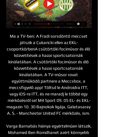
Ma a TV-ben: A Fradi sorsdöntő meccset 
játszik a Cukaricki ellen az EKL-
csoportkörbenA csütörtöki fociműsor és élő 
közvetítések a hazai sportcsatornák 
kínálatában. A csütörtöki fociműsor és élő 
közvetítések a hazai sportcsatornák 
kínálatában. A TV-műsor rovat 
együttműködő partnere a Meccsbox, a 
meccsfigyelő app! Töltsd le Androidra ITT, 
vagy iOS-re ITT, és ne maradj le többé egy 
mérkőzésről se! M4 Sport 09. 05 EL- és EKL-
magazin 10. 30 Bajnokok ligája, Galatasaray 
A. S. - Manchester United FC mérkőzés, ism. 

Varga Barnabás hiánya egyértelműen látszik, 
Mohamed Ben Romdhanet azért könnyebb 