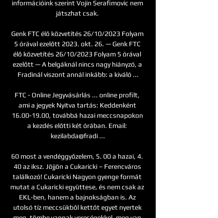
információink szerint Vojin Serafimovic nem 
játszhat csak. 

Genk FTC élő közvetítés 26/10/2023 Folyam 
5 órával ezelőtt 2023. okt. 26. — Genk FTC 
élő közvetítés 26/10/2023 Folyam 5 órával 
ezelőtt — A belgáknál nincs nagy hiányzó, a 
Fradinál viszont annál inkább: a kiváló ...

FTC - Online Jegyvásárlás ... online profilt, 
ami a jegyek Nyitva tartás: Keddenként 
16.00-19.00, továbbá hazai meccsnapokon 
a kezdés előtti két órában. Email: 
kezilabda@fradi ...

60 most a vendéggyőzelem, 5. 00 a hazai, 4. 
40 az iksz. Jöjjön a Cukaricki – Ferencváros 
találkozó! Cukaricki Nagyon gyenge formát 
mutat a Cukaricki együttese, és nem csak az 
EKL-ben, hanem a bajnokságban is. Az 
utolsó tíz meccsükből kettőt egyet nyertek 
meg, tömbe vannak vereségekkel, meg van 