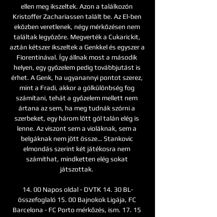
ellen meg ikszeltek. Azon a találkozón 
Kristoffer Zachariassen talált be. Az El-ben 
eközben veretlenek, négy mérkőzésen nem 
találtak legyőzőre. Megverték a Cukarickit, 
aztán kétszer ikszeltek a Genkkel és egyszer a 
Fiorentinával. Így állnak most a második 
helyen, egy győzelem pedig továbbjutást is 
érhet. A Genk, ha ugyanannyi pontot szerez, 
mint a Fradi, akkor a gólkülönbség fog 
számítani, tehát a győzelem mellett nem 
ártana az sem, ha meg tudnák szórni a 
szerbeket, egy három lőtt gól talán elég is 
lenne. Az viszont sem a violáknak, sem a 
belgáknak nem jött össze… Stankovic 
elmondás szerint két játékosra nem 
számíthat, mindketten elég sokat 
játszottak. 

14. 00 Napos oldal - DVTK 14. 30 BL-
összefoglaló 15. 00 Bajnokok Ligája, FC 
Barcelona - FC Porto mérkőzés, ism. 17. 15 