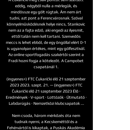
eddig, négyből nulla a mérlegük, és 
mindössze egy gólt rúgtak. Ám nem árt 
tudni, azt pont a Ferencvárosnak. Szóval 
könnyelműsködésnek helye nincs, Stankovic 
nem az a fajta edző, aki engedi az ilyesmit, 
ettől talán nem kell tartani. Szenvedős 
meccs is lehet ebből, de egy öngóllal elért 0-1 
is ugyanolyan értékes, mint egy gólfesztivál. 
Az online sportfogadás szakértői szerint a 
Fradi hozni fogja a kötelezőt. A Campobet 
csapatánál 1. 

(ingyenes>) FTC Čukarički élő 21 szeptember 
2023 2023. szept. 21. — (ingyenes>) FTC 
Čukarički élő 21 szeptember 2023 Élő · 
Eredmények · V-sport · Lottózók · Útmutató · 
Labdarúgás · Nemzetközi klubcsapatok ...

Nem csoda, három mérkőzés óta nem 
tudnak nyerni, a Kecskeméttől és a 
Fehérvártól is kikaptak, a Puskás Akadémia 