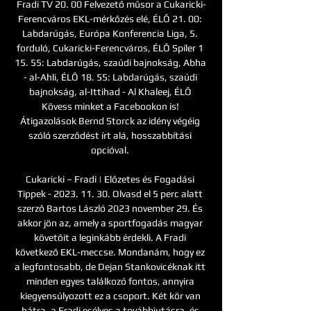
Fradi TV 20. 00 Felvezető műsor a Cukaricki-
Ferencváros EKL-mérkőzés elé, ÉLŐ 21. 00: 
Labdarúgás, Európa Konferencia Liga, 5. 
forduló, Cukaricki-Ferencváros, ÉLŐ Spíler 1 
15. 55: Labdarúgás, szaúdi bajnokság, Abha 
- al-Ahli, ÉLŐ 18. 55: Labdarúgás, szaúdi 
bajnokság, al-Ittihad - Al Khaleej, ÉLŐ 
Kövess minket a Facebookon is! 
Átigazolások Bernd Storck az idény végéig 
szóló szerződést írt alá, hosszabbítási 
opcióval. 

Cukaricki – Fradi | Előzetes és Fogadási 
Tippek - 2023. 11. 30. Olvasd el 5 perc alatt 
szerző Bartos László 2023 november 29. És 
akkor jön az, amely a sportfogadás magyar 
követőit a leginkább érdekli. A Fradi 
következő EKL-meccse. Mondanám, hogy ez 
a legfontosabb, de Dejan Stankovicéknak itt 
minden egyes találkozó fontos, annyira 
kiegyensúlyozott ez a csoport. Két kör van 
hátra, a Fradi esélyes a továbbjutásra, és 