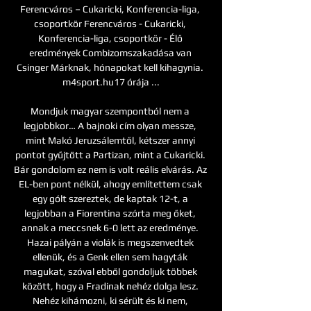
Ferencváros – Cukaricki, Konferencia-liga, 
csoportkör Ferencváros - Cukaricki, 
Konferencia-liga, csoportkör - Élő 
eredmények Combizomszakadása van 
Csinger Márknak, hónapokat kell kihagynia. 
m4sport.hu17 órája ...

Mondjuk magyar szempontból nem a 
legjobbkor… A bajnoki cím olyan messze, 
mint Makó Jeruzsálemtől, kétszer annyi 
pontot gyűjtött a Partizan, mint a Cukaricki. 
Bár gondolom ez nem is volt reális elvárás. Az 
EL-ben pont nélkül, ahogy említettem csak 
egy gólt szereztek, de kaptak 12-t, a 
legjobban a Fiorentina szórta meg őket, 
annak a meccsnek 6-0 lett az eredménye. 
Hazai pályán a violák is megszenvedtek 
ellenük, és a Genk ellen sem hagyták 
magukat, szóval ebből gondoljuk többek 
között, hogy a Fradinak nehéz dolga lesz. 
Nehéz kihámozni, ki sérült és ki nem, 