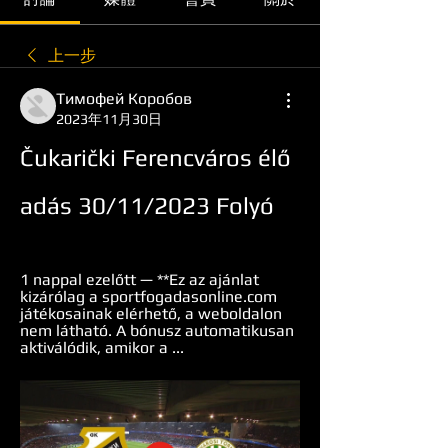
上一步
Тимофей Коробов
2023年11月30日
Čukarički Ferencváros élő 
adás 30/11/2023 Folyó
1 nappal ezelőtt — **Ez az ajánlat 
kizárólag a sportfogadasonline.com 
játékosainak elérhető, a weboldalon 
nem látható. A bónusz automatikusan 
aktiválódik, amikor a ...