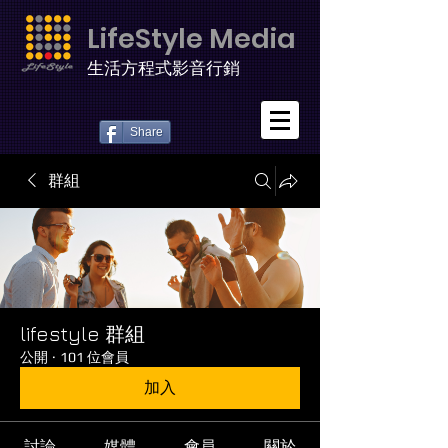
LifeStyle Media
生活方程式影音行銷
Share
群組
lifestyle 群組
公開
·
101 位會員
加入
討論
媒體
會員
關於