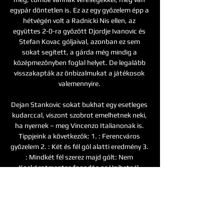
egypár döntetlen is. Ez az egy győzelem épp a 
hétvégén volt a Radnicki Nis ellen, az 
együttes 2-0-ra győzött Djordje Ivanovic és 
Stefan Kovac góljaival, azonban ez sem 
sokat segített, a gárda még mindig a 
középmezőnyben foglal helyet. De legalább 
visszakapták az önbizalmukat a játékosok 
valemennyire. 

Dejan Stankovic sokat bukhat egy esetleges 
kudarccal, viszont szobrot emelhetnek neki, 
ha nyernek – meg Vincenzo Italianonak is. 
Tippjeink a következők: 1. : Ferencváros 
győzelem 2. : Két és fél gól alatti eredmény 3. 
: Mindkét fél szerez majd gólt: Nem 
Kockázatmentes fogadás az Unibetnél, 
fogadj élőben a Cukaricki - Ferencvárosra, ha 
nem nyersz, kapsz 3. 000 Ft-ot. A szerzőről 
Az online sportfogadással sac/kb 7-8 éve 
foglalkozom igazán komolyan. 
