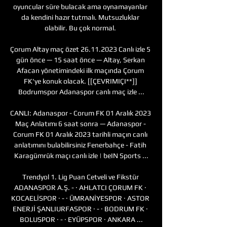
oyuncular süre bulacak ama oynamayanlar 
da kendini hazır tutmalı. Mutsuzluklar 
olabilir. Bu çok normal. 

Çorum Altay maç özet 26.11.2023 Canlı izle 5 
gün önce — 15 saat önce — Altay, Serkan 
Afacan yönetimindeki ilk maçında Çorum 
FK'ye konuk olacak. [[ÇEVRIMIÇI**]] 
Bodrumspor Adanaspor canlı maç izle ...

CANLI: Adanaspor - Corum FK 01 Aralık 2023 
Maç Anlatımı 6 saat sonra — Adanaspor - 
Corum FK 01 Aralık 2023 tarihli maçın canlı 
anlatımını bulabilirsiniz Fenerbahçe - Fatih 
Karagümrük maçı canlı izle | beIN Sports ...

Trendyol 1. Lig Puan Cetveli ve Fikstür 
ADANASPOR A.Ş. - · AHLATCI ÇORUM FK · 
KOCAELİSPOR · - · ÜMRANİYESPOR · ASTOR 
ENERJİ ŞANLIURFASPOR · - · BODRUM FK · 
BOLUSPOR · - · EYÜPSPOR · ANKARA ...
