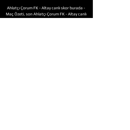
Ahlatçı Çorum FK - Altay canlı skor burada - 
Maç Özeti, son Ahlatçı Çorum FK - Altay canlı 
olarak burada yer alıyor. Her saniyede oluşan 
gelişmelere buradan ulaşabilirsiniz. Ahlatçı 
Çorum FK - Altay canlı maç ve... Arka 
adalesinde ağrısı oldu. İnşallah önemli bir şeyi 
yoktur ve bir sonraki maça yetişir. 
Abdülkerim'in ise yetişeceğini düşünüyoruz. 
Beklentimiz daha yüksek. Bugün de zorlasak 
oynatabilirdik ama zorlamak istemedik. 

Hakemlere bu konuda büyük yük düşüyor. 
Kayıp zaman ekleniyor ama oyun yavaşlıyor. 
Herkes bir şov seyretmek istiyor. Bir takım 
yavaşlattıkça bu şovun önü kesiliyor. Ne 
kadar eklenirse eklensin aynı etki olmuyor. 
Bununla ilgili hakemlerin biraz daha fazla 
çabası olabilir. Çorum FK 2-3 Eyüpspor MAÇ 
SONUCU - ÖZET 22 Eki 2023 — Trendyol 1. 
Lig'in 9. haftasında Eyüpspor deplasmanda 
Çorum FK'yı 3-2 mağlup ederek 3 puanın 