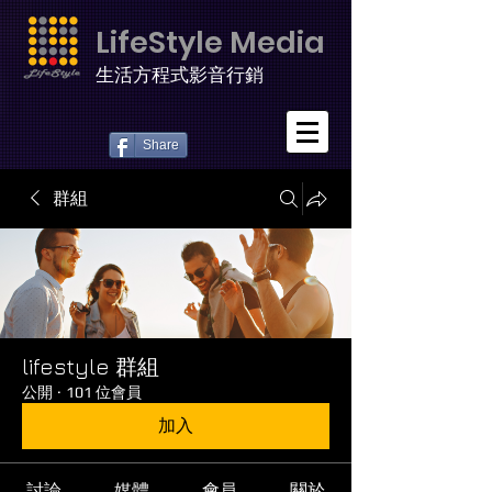
LifeStyle Media
生活方程式影音行銷
Share
群組
lifestyle 群組
公開
·
101 位會員
加入
討論
媒體
會員
關於