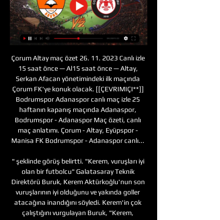
Çorum Altay maç özet 26. 11. 2023 Canlı izle 
15 saat önce — Al15 saat önce — Altay, 
Serkan Afacan yönetimindeki ilk maçında 
Çorum FK'ye konuk olacak. [[ÇEVRIMIÇI**]] 
Bodrumspor Adanaspor canlı maç izle 25 
haftanın kapanış maçında Adanaspor, 
Bodrumspor - Adanaspor Maç özeti, canlı 
maç anlatımı. Çorum - Altay, Eyüpspor - 
Manisa FK Bodrumspor - Adanaspor canlı... 

" şeklinde görüş belirtti. "Kerem, vuruşları iyi 
olan bir futbolcu" Galatasaray Teknik 
Direktörü Buruk, Kerem Aktürkoğlu'nun son 
vuruşlarının iyi olduğunu ve yakında goller 
atacağına inandığını söyledi. Kerem'in çok 
çalıştığını vurgulayan Buruk, "Kerem, 