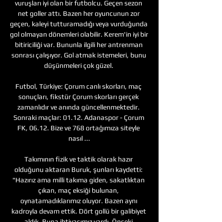
vuruşları iyi olan bir futbolcu. Geçen sezon 
net goller attı. Bazen her oyuncunun zor 
geçen, kaleyi tutturamadığı veya vurduğunda 
gol olmayan dönemleri olabilir. Kerem'in iyi bir 
bitiriciliği var. Bununla ilgili her antrenman 
sonrası çalışıyor. Gol atmak istemeleri, bunu 
düşünmeleri çok güzel. 

Futbol, Türkiye: Çorum canlı skorları, maç 
sonuçları, fikstür Çorum skorları gerçek 
zamanlıdır ve anında güncellenmektedir. 
Sonraki maçlar: 01.12. Adanaspor - Çorum 
FK, 06.12. Bize ve 768 ortağımıza siteyle 
nasıl ...

Takımının fizik ve taktik olarak hazır 
olduğunu aktaran Buruk, şunları kaydetti: 
"Hazırız ama milli takıma giden, sakatlıktan 
çıkan, maç eksiği bulunan, 
oynatamadıklarımız oluyor. Bazen aynı 
kadroyla devam ettik. Dört gollü bir galibiyet 
aldık. Buna ihtiyacımız vardı. Önceki 