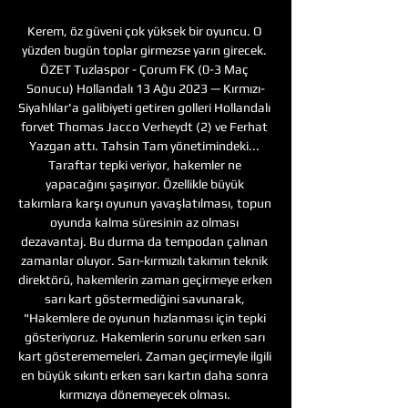
Kerem, öz güveni çok yüksek bir oyuncu. O 
yüzden bugün toplar girmezse yarın girecek. 
ÖZET Tuzlaspor - Çorum FK (0-3 Maç 
Sonucu) Hollandalı 13 Ağu 2023 — Kırmızı-
Siyahlılar'a galibiyeti getiren golleri Hollandalı 
forvet Thomas Jacco Verheydt (2) ve Ferhat 
Yazgan attı. Tahsin Tam yönetimindeki... 
Taraftar tepki veriyor, hakemler ne 
yapacağını şaşırıyor. Özellikle büyük 
takımlara karşı oyunun yavaşlatılması, topun 
oyunda kalma süresinin az olması 
dezavantaj. Bu durma da tempodan çalınan 
zamanlar oluyor. Sarı-kırmızılı takımın teknik 
direktörü, hakemlerin zaman geçirmeye erken 
sarı kart göstermediğini savunarak, 
"Hakemlere de oyunun hızlanması için tepki 
gösteriyoruz. Hakemlerin sorunu erken sarı 
kart gösterememeleri. Zaman geçirmeyle ilgili 
en büyük sıkıntı erken sarı kartın daha sonra 
kırmızıya dönemeyecek olması. 
