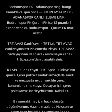
Bodrumspor FK - Adanaspor maçı hangi 
kanalda? 6 gün önce — BODRUMSPOR FK - 
ADANASPOR CANLI İZLEME LİNKİ. 
Bodrumspor FK Çorum FK ise 12 puanla 5. 
sırada yer aldı. Bodrumspor - Çorum FK maç 
özetini ...

TRT AVAZ Canlı Yayın - TRT İzle TRT AVAZ 
canlı yayınını trtizle.com'da izleyin. TRT AVAZ 
canlı yayınına HD olarak resmi yayın kanalı 
trtizle.com'dan ulaşabilirsiniz.

TRT SPOR Canlı Yayın - TRT Spor - Türkiye`nin 
güncel Çerez politikasındaki amaçlarla sınırlı 
ve mevzuata uygun şekilde çerez 
konumlandırmaktayız. Detaylar için çerez 
politikamızı inceleyebilirsiniz. Kabul Et.

Bir sonraki maç için hazır olacağını 
düşünüyorum. Hazır olmazlarsa Nelsson ve 
Kaan hazır bekliyor. Takımını ne kadar 