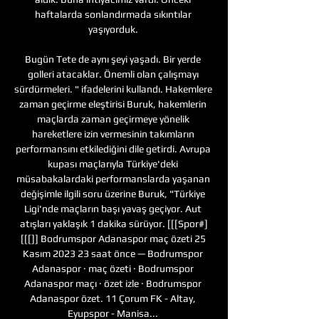
haftalarda sonlandırmada sıkıntılar 
yaşıyorduk. 

Bugün Tete de aynı şeyi yaşadı. Bir yerde 
golleri atacaklar. Önemli olan çalışmayı 
sürdürmeleri. " ifadelerini kullandı. Hakemlere 
zaman geçirme eleştirisi Buruk, hakemlerin 
maçlarda zaman geçirmeye yönelik 
hareketlere izin vermesinin takımların 
performansını etkilediğini dile getirdi. Avrupa 
kupası maçlarıyla Türkiye'deki 
müsabakalardaki performanslarda yaşanan 
değişimle ilgili soru üzerine Buruk, "Türkiye 
Ligi'nde maçların başı yavaş geçiyor. Aut 
atışları yaklaşık 1 dakika sürüyor. [[[Spor#]
[[[]] Bodrumspor Adanaspor maç özeti 25 
Kasım 2023 23 saat önce — Bodrumspor 
Adanaspor · maç özeti · Bodrumspor 
Adanaspor maçı · özet izle · Bodrumspor 
Adanaspor özet. 11 Çorum FK - Altay, 
Eyupspor - Manisa... 
