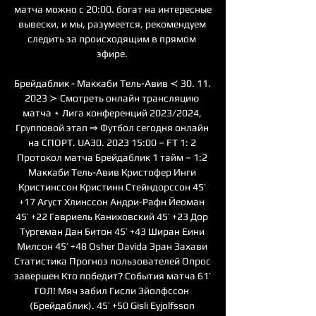
матча можно с 20:00. богат на интересные 
вывески, и мы, разумеется, рекомендуем 
следить за происходящим в прямом 
эфире. 

Брейдаблик - Маккаби Тель-Авив ≺ 30. 11. 
2023 ≻ Смотреть онлайн трансляцию 
матча ⋆ Лига конференций 2023/2024, 
Групповой этап ⇒ Футбол сегодня онлайн 
на СПОРТ. UA30. 2023 15:00 – FT 1: 2 
Протокол матча Брейдаблик 1 тайм – 1:2 
Маккаби Тель-Авив Кристофер Инги 
Кристинссон Кристинн Стейндорссон 45’ 
+17 Агуст Хлинссон Андри-Рафн Йеоман 
45’ +22 Гавриель Каниховский 45’ +23 Дор 
Тургеман Дан Битон 45’ +43 Ширан Еини 
Милсон 45’ +48 Osher Davida Эран Захави 
Статистика Прогноз пользователей Опрос 
завершен Кто победит? События матча 61’ 
ГОЛ! Мяч забил Гисли Эйолфссон 
(Брейдаблик). 45’ +50 Gisli Eyjolfsson 