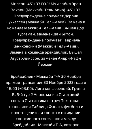
Милсон. 45’ +37 ГОЛ! Мяч забил Эран 
Захави (Маккаби Тель-Авив). 45’ +33 
Предупреждение получает Деррик 
Луккассен (Маккаби Тель-Авив). Замена в 
команде Маккаби Тель-Авив. Вышел Дор 
Тургеман, заменён Дан Битон. 
Предупреждение получает Гавриель 
Каниховский (Маккаби Тель-Авив). 
Замена в команде Брейдаблик. Вышел 
Агуст Хлинссон, заменён Андри-Рафн 
Йеоман. 

Брейдаблик - Маккаби Т-А 30 Ноября 
прямая трансляция30 Ноября 2023 года в 
16:00 (+03:00). Лига конференций, Группа 
B. 5-й тур 2 Анонс матча Стартовый 
состав Статистика встреч Текстовая 
трансляция Таблица Фанаты футбола и 
просто ценители спорта в ожидании 
спортивного состязания между 
Брейдаблик - Маккаби Т-А, которое 