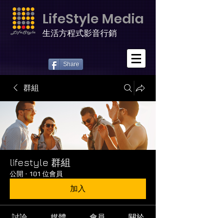
LifeStyle Media
生活方程式影音行銷
Share
群組
lifestyle 群組
公開
·
101 位會員
加入
討論
媒體
會員
關於