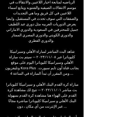
الرياضيه لمتابعة اخبار اللاعبين والانتقالات في 
موسم الانتقالات الصيفيه والشتويه ويتابع اسماء 
اللاعبين في كل فريق وما هي التجديدات 
والصفقات التي سوف تحدث في المستقبل. وايضا 
يعرض الدوريات العربيه مثل دوري عبد اللطيف 
جميل للمحترفين في السعودية والدوري الاماراتي 
والدوري الكويتي والدوري المصري الممتاز 
والدوري القطري. 

شاهد البث المباشر لمباراة الأهلي وسيراميكا 
كليوباترا عبر ٠٨‏/١١‏/٢٠٢٣ — سيتم بث مباراة 
الأهلي وسيراميكا كليوباترا اليوم على موقع 
وتليفزيون Kora Plus بجانب قناة أون تايم سبورت. 
ومن المقرر أن تبدأ المباراة في الساعة 4 ...

مباراة كرة القدم البنك الأهلي و سيراميكا كليوباترا 
بث مباشر ٠١‏/١١‏/٢٠٢٢ — تتيح لك مشاهدة كرة 
القدم على الهواء هنا مشاهدة كرة القدم بسهولة 
البنك الأهلي و سيراميكا كليوباترا مباشرة مجانًا 
عبر الإنترنت من أي مكان ، دون ...
