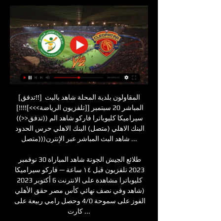
[تدفق!!] المقاولون بلدية المحلة شاهد بالبث 
المباشر 20 سبتمبر [[تلفزيون الرياضة>>>]!!!!] 
سيراميكا كليوباترا فاركو شاهد الم ((تدفق<<)) 
البنك الاهلي (متصل) البنك الاهلي حرس الحدود 
شاهد البث المباشر عبر الإنترن(((متصل ...

طلائع الجيش الجونة شاهد المباراة 30 نوفمبر 
2023 تلفزيون قبل ١٤ ساعة — فاركو سيراميكا 
كليوباترا مشاهدة على الانترنت 6 أكتوبر 2023 
(شاهد وفي نصف نهائي كأس مصر حقق الأهلي 
الفوز على سموحة 4/0 وحصل رامي ربيعة على 
كارت ...
