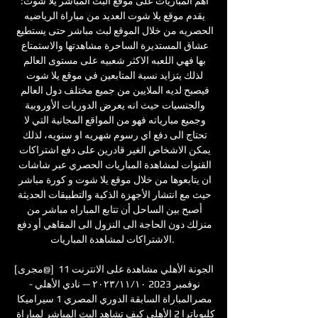
أهم المباريات على موقع البث المباشر يلا شوت: 
يقدم موقع يلا شوت العديد من مباراة الرياضيه 
الحصريه من خلال الموقع لبث مباشر حتى يستطيع 
عشاق المستديرة الساحرة مشاهدتها والاستمتاع 
بها فهي اللعبه الاكثر شعبيه على مستوى العالم 
لذلك يتزايد نسبة المتابعين في موقع يلا شوت 
فيصبح لديه الملايين من جميع مختلف دول العالم 
والجنسيات حيث انه يعرض الدوريات الأوروبية 
وجميع مبارياته فهو من المواقع المجانية التي لا 
تحتاج الى دفع اي رسوم شهريه او سنويه، لذلك 
يمكن الاشخاص الغير قادرين على دفع اشتراكات 
القنوات لمشاهدة المباريات الحصري عبر شاشات 
ان يتابعوها من خلال موقع يلا شوت و كورة مباشر 
حيث مع انتشار الأجهزة الذكية والتطبيقات الحديثة 
أصبح بين الساحل أن تتابع المباراه مباشر من 
منزلك دون الحاجة الى النزول الى المقاهي أو دفع 
الاشتراكات لمشاهدة المباريات. 

[مجرى@] الجونة الأهلي مشاهدة على الانترنت 11 
نوفمبر 2023 ١٠‏/١١‏/٢٠٢٣ — نادي الأهلي - 
مصرالمباراة السابقة الدوري المصري 1 سيراميكا 
كليوباترا 2 الأهلي كيف تشاهد البث المباشر لمباراة 