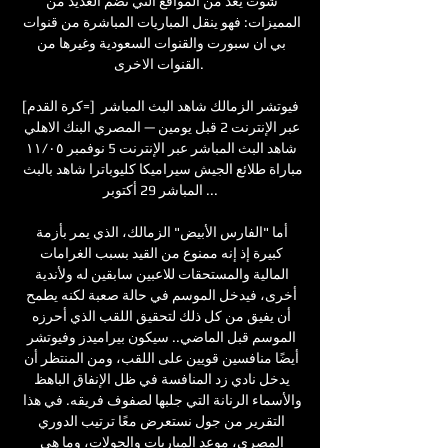
شوت يعد من المواقع التي تضم العديد من 
المميزات: فهو ينقل المباريات المباشرة من قنوات 
بي ان سبورت والقنوات السعودية وغيرها من 
القنوات الاخرى. 

[كرة القدم=] فيوتشر الزمالك شاهد البث المباشر 
عبر الإنترنت 2 قبل يومين — المصري البنك الاهلي 
شاهد البث المباشر عبر الإنترنت 5 نوفمبر ٠٥‏/١١ 
مباراة طلائع الجيش سيراميكا كليوباترا شاهد بالبث 
المباشر 29 أكتوبر ...

أما "الفارس الأبيض" الزمالك، الذي يمر بأزمة 
كبيرة إذ إنه ممنوع من القيد بسبب الغرامات 
المالية والمستحقات للاعبين سابقين له ولأندية 
أخرى، فيدخل الموسم في حالة صعبة لكنه يطمح 
أن يفيق من كل ذلك لتحقيق اللقب الذي أحرزه 
الموسم قبل الماضي.. سيكون بيراميدز وفيوتشر 
أيضًا منافسين قويين على اللقب، ومن المنتظر أن 
يدخل نادي زد المنافسة في ظل الإنفاق الباهظ 
والأسماء الرنانة التي جلبها لصفوف فريقه. في هذا 
التقرير من جول نستعرض معًا ترتيب الدوري 
المصري، موعد المباريات والجولات، وما هي 