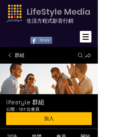
LifeStyle Media
生活方程式影音行銷
Share
群組
lifestyle 群組
公開
·
101 位會員
加入
討論
媒體
會員
關於