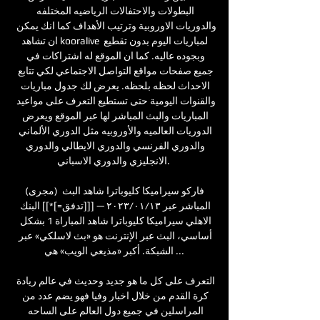
البطولات والاحتفالات الرياضيه المختلفه 
والدوريات الاوروبية وترتيب الأهداف كما انك يمكن 
ان تشاهد kooralive لمباريات اليوم بدون تقطيع 
وبجوده عاليه. كما ان الموقع له اشتراكات في 
جميع صفحات مواقع التواصل الاجتماعي لكي تتابع 
الاحداث لحظه بلحظه. يعرض لك جدول مباريات 
والقنوات اليومية حتى تستطيع التعرف على مواعيد 
المباريات والبث المباشر لها عبر الموقع ويعرض 
الدوريات العالميه والأوروبيه مثل الدوري الألماني 
والدوري الفرنسي والدوري الايطالي والدوري 
الانجليزي والدوري الاسباني. 

(مجرى) فاركو سيراميكا كليوباترا شاهد البث 
المباشر عبر ١٣‏/٠١‏/٢٠٢٣ — [[[تدفق=]*]] البنك 
الاهلي سيراميكا كليوباترا شاهد المباراة 1 بشكل 
أساسي، البث عبر الإنترنت هو «بث لاسلكي» عبر 
الشبكة. أكبر «مذيعي الويب» هي ...

التعرف على كل ما هو جديد وحديث في عالم ريادة 
كرة القدم من خلال اخبار وفيا فهو يضم عدد من 
المراسلين في جميع دول العالم على الساحه 