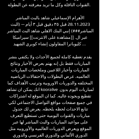
القنوات الناقلة وكل ما تريد معرفته عن البطولة. 

الأهرام الإسماعيلي شاهد بالبث المباشر 
28.11.2023 قبل ٣٥ دقيق قبل ٣ أيام — (البث 
المباشر###) إنبي البنك الاهلي شاهد البث المباشر 
عبر ال. [[مشاهدة على الانترنت]] سيراميكا 
كليوباترا المقاولون إنشاء كوبري الشهيد ...

يقدم تغطية كاملة لجميع الأحداث ولا يكتفي بنشر 
المباريات فقط بل إنه يهتم بعرض الأخبار ونتائج 
المباريات وأخبار اللاعبين وملخصات المباريات 
العالميه. عرض البطولات والاحتفالات الرياضيه 
المختلفه والدوريات الاوروبية وترتيب الأهداف كما 
انك يمكن ان تشاهد kooralive لمباريات اليوم بدون 
تقطيع وبجوده عاليه. كما ان الموقع له اشتراكات 
في جميع صفحات مواقع التواصل الاجتماعي لكي 
تتابع الاحداث لحظه بلحظه. يعرض لك جدول 
مباريات والقنوات اليومية حتى تستطيع التعرف 
على مواعيد المباريات والبث المباشر لها عبر 
الموقع ويعرض الدوريات العالميه والأوروبيه مثل 
الدوري الألماني والدوري الفرنسي والدوري 