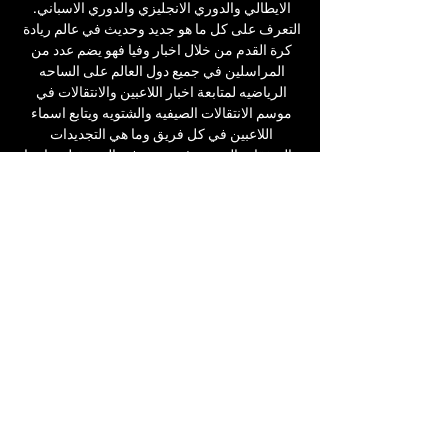
الايطالي والدوري الانجليزي والدوري الاسباني. 
التعرف على كل ما هو جديد وحديث في عالم ريادة 
كرة القدم من خلال اخبار وفيا فهو يضم عدد من 
المراسلين في جميع دول العالم على الساحه 
الرياضيه لمتابعة اخبار اللاعبين والانتقالات في 
موسم الانتقالات الصيفيه والشتويه ويتابع اسماء 
اللاعبين في كل فريق وما هي التجديدات 
والصفقات التي سوف تحدث في المستقبل. وايضا 
يعرض الدوريات العربيه مثل دوري عبد اللطيف 
جميل للمحترفين في السعودية والدوري الاماراتي 
والدوري الكويتي والدوري المصري الممتاز 
والدوري القطري. 

[[[يعيش<<]]*] الأهرام الإسماعيلي مشاهدة على 
الانترنت 28 نوفم قبل يومين — 2023 قبل ٢٠ 
ساعة — ((مشاهدة على الانترنت**)) المقاولون 
البنك الاهلي شاهد البث ا[[متصل! ]] فاركو سموحة 
شاهد البث المباشر عبر الإنترنت

[[[البث المباشر للتلفزيون]]((((] سيراميكا 
كليوباترا الأهلي ي ٠٨‏/١١‏/٢٠٢٣ — [البث المباشر 