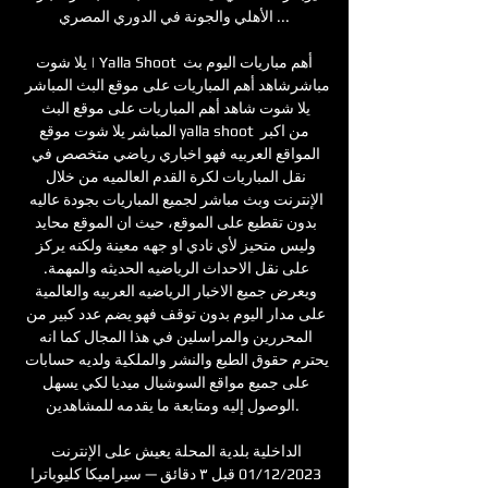
الأهلي والجونة في الدوري المصري ...

يلا شوت | Yalla Shoot أهم مباريات اليوم بث 
مباشرشاهد أهم المباريات على موقع البث المباشر 
يلا شوت شاهد أهم المباريات على موقع البث 
المباشر يلا شوت موقع yalla shoot من اكبر 
المواقع العربيه فهو اخباري رياضي متخصص في 
نقل المباريات لكرة القدم العالميه من خلال 
الإنترنت وبث مباشر لجميع المباريات بجودة عاليه 
بدون تقطيع على الموقع، حيث ان الموقع محايد 
وليس متحيز لأي نادي او جهه معينة ولكنه يركز 
على نقل الاحداث الرياضيه الحديثه والمهمة. 
ويعرض جميع الاخبار الرياضيه العربيه والعالمية 
على مدار اليوم بدون توقف فهو يضم عدد كبير من 
المحررين والمراسلين في هذا المجال كما انه 
يحترم حقوق الطبع والنشر والملكية ولديه حسابات 
على جميع مواقع السوشيال ميديا لكي يسهل 
الوصول إليه ومتابعة ما يقدمه للمشاهدين. 

الداخلية بلدية المحلة يعيش على الإنترنت 
01/12/2023 قبل ٣ دقائق — سيراميكا كليوباترا 