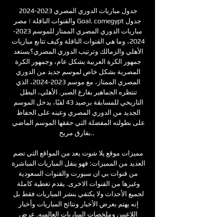
جدول مباريات الدوري المصري 2023-2024 
والقنوات الناقلة | مصر Goal. comegyptجدول 
مباريات الدوري المصري الممتاز للموسم 2023-
2024، وما هي القنوات الناقلة وكيف تتابع مباريات 
الأهلي والزمالك وترتيب الدوري المصري؟يستعد 
جمهور الكرة العربية بشكل عام، وجمهور الكرة 
المصرية بشكل خاص لموسم جديد من الدوري 
المصري الممتاز، مع موسم 2023-2024، الذي 
تنتظره الجماهير بفارغ الصبر. الأهلي، البطل 
التاريخي للمسابقة برصيد 43 لقبًا، يدخل الموسم 
الجديد من الدوري المصري وعينه على الحفاظ 
على بطولته المفضلة التي حققها الموسم الماضي 
بفارق مريح.. 

مميزات موقع يلا شوت يعد من المواقع التي تضم 
العديد من المميزات: فهو ينقل المباريات المباشرة 
من قنوات بي ان سبورت والقنوات السعودية 
وغيرها من القنوات الاخرى. يقدم تغطية كاملة 
لجميع الأحداث ولا يكتفي بنشر المباريات فقط بل 
إنه يهتم بعرض الأخبار ونتائج المباريات وأخبار 
اللاعبين وملخصات المباريات العالميه. عرض 