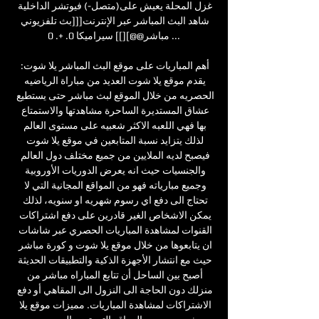
غزل المحلة يعيش على(متصل-) فيوتشر الداخلية 
شاهد البث المباشر عبر الإنترنت[[[بث تلفزيوني 
مباشر@@][]] سيراميكا 0. +. 0 ...

أهم المباريات على موقع البث المباشر يلا شوت: 
يقدم موقع يلا شوت العديد من مباراة الرياضيه 
الحصريه من خلال الموقع لبث مباشر حتى يستطيع 
عشاق المستديرة الساحرة مشاهدتها والاستمتاع 
بها فهي اللعبه الاكثر شعبيه على مستوى العالم 
لذلك يتزايد نسبة المتابعين في موقع يلا شوت 
فيصبح لديه الملايين من جميع مختلف دول العالم 
والجنسيات حيث انه يعرض الدوريات الأوروبية 
وجميع مبارياته فهو من المواقع المجانية التي لا 
تحتاج الى دفع اي رسوم شهريه او سنويه، لذلك 
يمكن الاشخاص الغير قادرين على دفع اشتراكات 
القنوات لمشاهدة المباريات الحصري عبر شاشات 
ان يتابعوها من خلال موقع يلا شوت و كورة مباشر 
حيث مع انتشار الأجهزة الذكية والتطبيقات الحديثة 
أصبح بين الساحل أن تتابع المباراه مباشر من 
منزلك دون الحاجة الى النزول الى المقاهي أو دفع 
الاشتراكات لمشاهدة المباريات. مميزات موقع يلا 