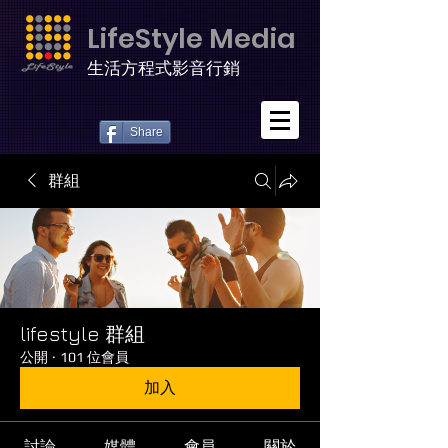
LifeStyle Media
生活方程式影音行銷
Share
群組
lifestyle 群組
公開
·
101 位會員
加入
討論
媒體
會員
關於