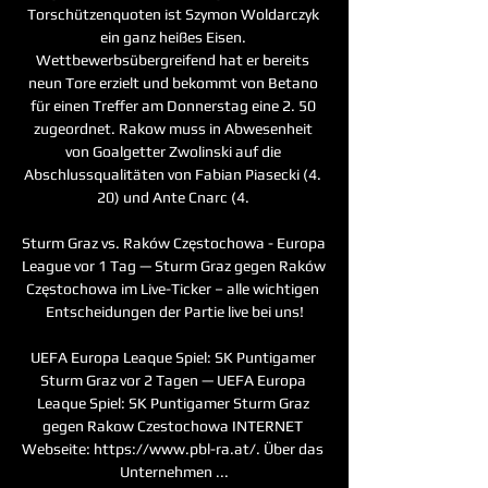
Torschützenquoten ist Szymon Woldarczyk 
ein ganz heißes Eisen. 
Wettbewerbsübergreifend hat er bereits 
neun Tore erzielt und bekommt von Betano 
für einen Treffer am Donnerstag eine 2. 50 
zugeordnet. Rakow muss in Abwesenheit 
von Goalgetter Zwolinski auf die 
Abschlussqualitäten von Fabian Piasecki (4. 
20) und Ante Cnarc (4. 

Sturm Graz vs. Raków Częstochowa - Europa 
League vor 1 Tag — Sturm Graz gegen Raków 
Częstochowa im Live-Ticker – alle wichtigen 
Entscheidungen der Partie live bei uns!

UEFA Europa Leaque Spiel: SK Puntigamer 
Sturm Graz vor 2 Tagen — UEFA Europa 
Leaque Spiel: SK Puntigamer Sturm Graz 
gegen Rakow Czestochowa INTERNET 
Webseite: https://www.pbl-ra.at/. Über das 
Unternehmen ...
