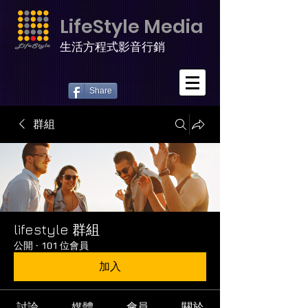
LifeStyle Media
生活方程式影音行銷
Share
群組
lifestyle 群組
公開
·
101 位會員
加入
討論
媒體
會員
關於