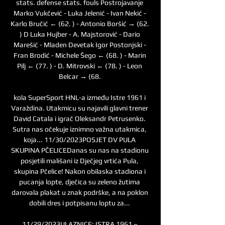
stats. defense stats. fouls Postrojavanje 
Marko Vukčević - Luka Jelenić - Ivan Nekić - 
Karlo Bručić ← (62. ) - Antonio Boršić → (62. 
) D Luka Hujber - A. Majstorović - Dario 
Marešić - Mladen Devetak Igor Postonjski - 
Fran Brodić - Michele Šego ← (68. ) - Marin 
Pilj ← (77. ) - D. Mitrovski ← (78. ) - Leon 
Belcar → (68. 

kola SuperSport HNL-a između Istre 1961 i 
Varaždina. Utakmicu su najavili glavni trener 
David Catala i igrač Oleksandr Petrusenko. 
Sutra nas očekuje iznimno važna utakmica, 
koja... 11/30/2023POSJET DV PULA 
SKUPINA PČELICEDanas su nas na stadionu 
posjetili mališani iz Dječjeg vrtića Pula, 
skupina Pčelice! Nakon obilaska stadiona i 
pucanja lopte, dječica su zeleno žutima 
darovala plakat u znak podrške, a na poklon 
dobili dres i potpisanu loptu za... 

11/29/2023ULAZNICE: ISTRA 1961 – 