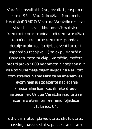
Varaždin rezultati uživo, rezultati, raspored, 
Istra 1961 - Varaždin uživo | Nogomet, 
HrvatskaPOMOĆ: Vi ste na Varaždin rezultati 
stranici u sekciji Nogomet/Hrvatska. 
Rezultati. com stranica nudi rezultate uživo, 
konačne i trenutne rezultate, poredak i 
detalje utakmice (strijelci, crveni kartoni, 
usporedbu tečajeva... ) za ekipu Varaždin. 
Osim rezultata za ekipu Varaždin, možete 
pratiti preko 1000 nogometnih natjecanja iz 
više od 90 zemalja diljem svijeta na Rezultati. 
com stranici. Samo kliknite na ime zemlje u 
lijevom meniju i odaberite natjecanje 
(nacionalna liga, kup ili neko drugo 
natjecanje). Usluga Varaždin rezultati se 
ažurira u stvarnom vremenu. Sljedeće 
utakmice: 01. 

other. minutes_played stats. shots stats. 
passing. passes stats. passes_accuracy 