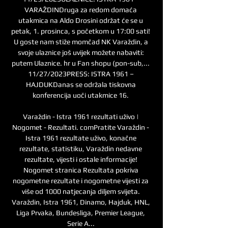
VARAŽDINDruga za redom domaća 
utakmica na Aldo Drosini održat će se u 
petak, 1. prosinca, s početkom u 17:00 sati! 
U goste nam stiže momčad NK Varaždin, a 
svoje ulaznice još uvijek možete nabaviti: 
putem Ulaznice. hr u Fan shopu (pon-sub,... 
11/27/2023PRESS: ISTRA 1961 – 
HAJDUKDanas se održala tiskovna 
konferencija uoči utakmice 16. 

Varaždin - Istra 1961 rezultati uživo | 
Nogomet - Rezultati. comPratite Varaždin - 
Istra 1961 rezultate uživo, konačne 
rezultate, statistiku, Varaždin nedavne 
rezultate, vijesti i ostale informacije! 
Nogomet stranica Rezultata pokriva 
nogometne rezultate i nogometne vijesti za 
više od 1000 natjecanja diljem svijeta. 
Varaždin, Istra 1961, Dinamo, Hajduk, HNL, 
Liga Prvaka, Bundesliga, Premier League, 
Serie A... 
