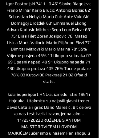
Igor Postonjski 74' 1 - 0 46' Slavko Blagojevic 
Frano Mlinar Karlo Bručić Antonio Boršić 62' 
Sebastian Nebyla Mario Cuic Ante Vukušić 
Domagoj Drožđek 63' Emmanuel Ekong 
Advan Kadusic Michele Šego Leon Belcar 68' 
75' Elias Filet Zoran Josipovic 76' Mateo 
Lisica Moris Valincic Marin Pilj Agon Elezi 77' 
Dimitar Mitrovski Mario Marina 78' 55% 
Vrijeme posjeda 45% 11 Ukupno snimaka 07 
69 Opasni napadi 49 91 Ukupno napada 71 
430 Ukupno prolaza 405 76% Tocne prolaze 
78% 03 Kutovi 00 Prekrsaji 21 02 Ofsajd 
stats. 

kola SuperSport HNL-a, između Istre 1961 i 
Hajduka. Utakmicu su najavili glavni trener 
David Catala i igrač Dario Marešić. Bit će ovo 
za nas test i veliki izazov, jedna jako... 
11/25/2023DRUŽENJE S ANTOM 
MAJSTOROVIĆEM I LOVROM 
MAJKIĆEMJučer smo u našem Fan shopu u 