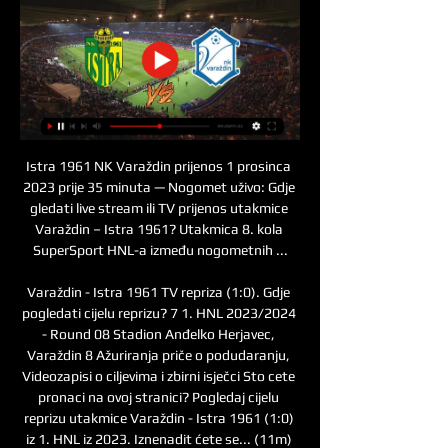
Istra 1961 NK Varaždin prijenos 1 prosinca 
2023 prije 35 minuta — Nogomet uživo: Gdje 
gledati live stream ili TV prijenos utakmice 
Varaždin – Istra 1961? Utakmica 8. kola 
SuperSport HNL-a između nogometnih ...

Varaždin - Istra 1961 TV repriza (1:0). Gdje 
pogledati cijelu reprizu? 7 1. HNL 2023/2024 
- Round 08 Stadion Anđelko Herjavec, 
Varaždin 8 Ažuriranja priče o podudaranju, 
Videozapisi o ciljevima i zbirni isječci Sto cete 
pronaci na ovoj stranici? Pogledaj cijelu 
reprizu utakmice Varaždin - Istra 1961 (1:0) 
iz 1. HNL iz 2023. Iznenadit ćete se... (11m) 