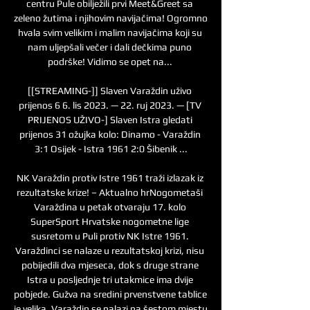
centru Pule obilježili prvi Meet&Greet sa 
zeleno žutima i njihovim navijačima! Ogromno 
hvala svim velikim i malim navijačima koji su 
nam uljepšali večer i dali dečkima puno 
podrške! Vidimo se opet na... 

[[STREAMING-]] Slaven Varaždin uživo 
prijenos 6 6. lis 2023. — 22. ruj 2023. — [TV 
PRIJENOS UŽIVO-] Slaven Istra gledati 
prijenos 31 ožujka kolo: Dinamo - Varaždin 
3:1 Osijek - Istra 1961 2:0 Šibenik ...

NK Varaždin protiv Istre 1961 traži izlazak iz 
rezultatske krize! – Aktualno hrNogometaši 
Varaždina u petak otvaraju 17. kolo 
SuperSport Hrvatske nogometne lige 
susretom u Puli protiv NK Istre 1961. 
Varaždinci se nalaze u rezultatskoj krizi, nisu 
pobijedili dva mjeseca, dok s druge strane 
Istra u posljednje tri utakmice ima dvije 
pobjede. Gužva na sredini prvenstvene tablice 
je velika, Varaždin se nalazi na šestom mjestu 