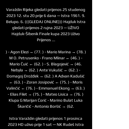
Varaždin Rijeka gledati prijenos 25 studenog 
2023 12. stu 20 prije 6 dana — Istra 1961. 9. 
Belupo. 6. (((GLEDAJ ONLINE))) Hajduk Istra 
gledati prijenos 2 rujna 2023 — UŽIVO 
Hajduk-Šibenik Finale kupa 2023 Uživo 
Prijenos ...

) - Agon Elezi → (77. ) - Mario Marina → (78. ) 
M O. Petrusenko - Frano Mlinar ← (46. ) - 
Mario Čuić ← (62. ) - S. Blagojević → (46. 
Nebyla → (62. ) Ante Vukušić ← (62. ) - 
Domagoj Drožđek → (62. ) A Advan Kadušić 
← (63. ) - Zoran Josipović ← (75. ) - Moris 
Valinčić ← (76. ) - Emmanuel Ekong → (63. ) 
- Elias Filet → (75. ) - Mateo Lisica → (76. ) 
Klupa G Marijan Ćorić - Marino Bulat Luka 
Škaričić - Antonio Boršić → (62. 

Istra Varaždin gledati prijenos 1 prosinca 
2023 HD uživo prije 1 sat — NK Rudeš Istra 