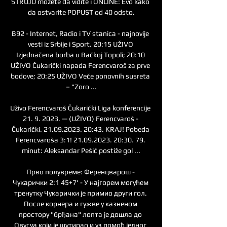
STRUJU možete da vidite i ONLINE: Evo kako 
da ostvarite POPUST od 40 odsto.

B92 - Internet, Radio i TV stanica - najnovije 
vesti iz Srbije i Sport. 20:15 UŽIVO 
Izjednačena borba u Bačkoj Topoli; 20:10 
UŽIVO Čukarički napada Ferencvaroš za prve 
bodove; 20:25 UŽIVO Veče ponovnih susreta 
– "Zoro ...

Uživo Ferencvaroš Čukarički Liga konferencije 
21. 9. 2023. — (UŽIVO) Ferencvaroš - 
Čukarički. 21.09.2023. 20:43. KRAJ! Pobeda 
Ferencvaroša 3:1! 21.09.2023. 20:30. 79. 
minut: Aleksandar Pešić postiže gol ...

Прво полувреме: Ференцварош - 
Чукарички 2:1 45+7' - У најгорем могућем 
тренутку Чукарички је примио други гол. 
После корнера и гужве у казненом 
простору "брђана" лопта је дошла до 
Овусуа који је шутирао и уз помоћ једног 