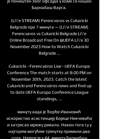
је поништен због офсајда у коме се нашао 
Барнабаш Варга. 

(Li𝚅e STREAM) Ferencvaros vs Cukaricki 
Belgrade пре 7 минута — (Li𝚅e STREAM) 
Ferencvaros vs Cukaricki Belgrade Li𝚅e 
Online Broadcast Free On @UEFA Li𝚅e 30 
November 2023 How to Watch Cukaricki 
Belgrade ...

Cukaricki - Ferencváros Live - UEFA Europa 
Conference The match starts at 8:00 PM on 
November 30th, 2023. Catch the latest 
Cukaricki and Ferencváros news and find up 
to date UEFA Europa Conference League 
standings, ...

минуту када је Ђорђе Ивановић 
искористио асистенцију Бојице Никчевића 
и затресао мрежу ривала. Након тога су у 
најгорем могућем тренутку примили два 
гола. Најпре је у 44. минуту Барнабаш 