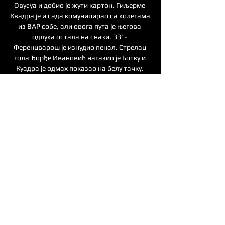
Овусуа и добио је жути картон. Гиљерме 
Квадра је и сада комуницирао са колегама 
из ВАР собе, али овога пута је његова 
одлука остала на снази. 33' - 
Ференцварош је изнудио пенал. Стрелац 
гола Ђорђе Ивановић нагазио је Ботку и 
Куадра је одмах показао на белу тачку. 
Ипак, након што је Шпанац погледао 
снимак поништио је одлуку, па домаћин 
неће извести казнени ударац. 30' - Опасан 
напад "фрадија". Овусу је шутирао искоса 
са десне стране. Ипак, Самуровић је успео 
да одбрани ударац Сенегалца и сачува 
своју мрежу нетакнутом. 27' - Чукарички је 
повео на "Групама арени". Бојица 
Никчевић је послао лопту у казнени 
простор ривала, она је стигла до 
Ивановића који је шутирао из прве и то је 
било неодбрањиво за Дибуса. 

Бачка Топола Вест Хем uživo prenos 2022 