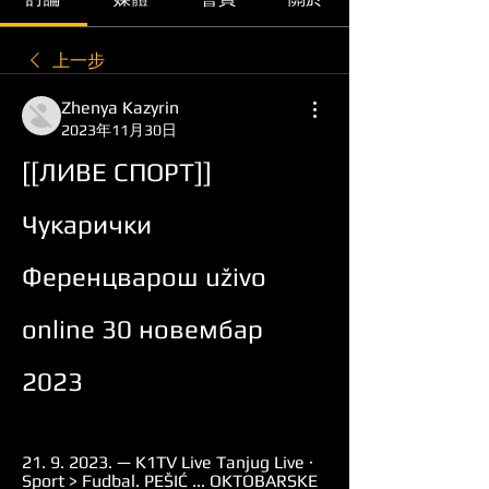
上一步
Zhenya Kazyrin
2023年11月30日
[[ЛИВЕ СПОРТ]] 
Чукарички 
Ференцварош uživo 
online 30 новембар 
2023
21. 9. 2023. — K1TV Live Tanjug Live · 
Sport > Fudbal. PEŠIĆ ... OKTOBARSKE 