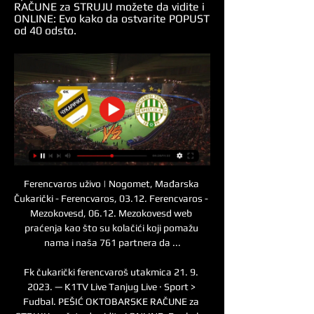
RAČUNE za STRUJU možete da vidite i 
ONLINE: Evo kako da ostvarite POPUST 
od 40 odsto.
Ferencvaros uživo | Nogomet, Mađarska 
Čukarički - Ferencvaros, 03.12. Ferencvaros - 
Mezokovesd, 06.12. Mezokovesd web 
praćenja kao što su kolačići koji pomažu 
nama i naša 761 partnera da ...

Fk čukarički ferencvaroš utakmica 21. 9. 
2023. — K1TV Live Tanjug Live · Sport > 
Fudbal. PEŠIĆ OKTOBARSKE RAČUNE za 