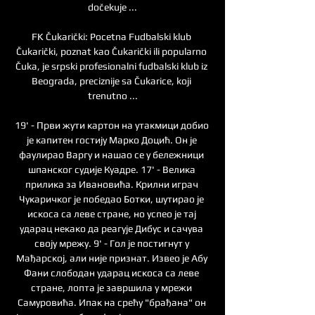
dočekuje ...

FK Čukarički: Pocetna Fudbalski klub 
Čukarički, poznat kao Čukarički ili popularno 
Čuka, je srpski profesionalni fudbalski klub iz 
Beograda, preciznije sa Čukarice, koji 
trenutno ...

19' - Први жути картон на утакмици добио 
је капитен гостију Марко Доцић. Он је 
фаулирао Варгу и нашао се у бележници 
шпанског судије Куадре. 17' - Велика 
прилика за Ивановића. Крилни играч 
Чукаричког је победао Ботки, шутирао је 
искоса са леве стране, но успео је тај 
ударац некако да реагује Дибус и сачува 
своју мрежу. 9' - Гол је постигнут у 
Мађарској, али није признат. Извео је Абу 
Фани слободан ударац искоса са леве 
стране, лопта је завршила у мрежи 
Самуровића. Ипак на срећу "брађана" он 