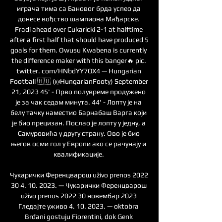
играча тима са Бановог брда успео да 
донесе вођство шампиона Мађарске. 
Fradi ahead over Cukaricki 2-1 at halftime 
after a first half that should have produced 5 
goals for them. Owusu Kwabena is currently 
the difference maker with this banger🔥 pic. 
twitter. com/HNbdYY7QX4 — Hungarian 
Football 🇭🇺 (@HungarianFooty) September 
21, 2023 45' - Прво полувреме продужено 
је за чак седам минута. 44' - Лопту је на 
белу тачку наместио Барнабаш Варга који 
је био прецизан. Послао је лопту у једну, а 
Самуровића у другу страну. Ово је био 
његов осми гол у Европи ако се рачунају и 
квалификације. 

Чукарички Ференцварош uživo prenos 2022 
30 4. 10. 2023. — Чукарички Ференцварош 
uživo prenos 2022 30 новембар 2023 
Гледајте уживо 4. 10. 2023. — oktobra 
Brđani gostuju Fiorentini, dok Genk 