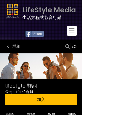
LifeStyle Media
生活方程式影音行銷
Share
群組
lifestyle 群組
公開
·
101 位會員
加入
討論
媒體
會員
關於