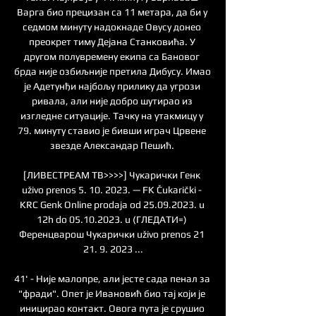
Варга био прецизан са 11 метара, да би у 
седмом минуту надокнаде Овусу донео 
преокрет тиму Дејана Станковића. У 
другом полувремену екипа са Бановог 
брда није озбиљније претила Дибусу. Имао 
је Адетунђи најбољу прилику да угрози 
ривала, али није добро шутирао из 
изгледне ситуације. Тачку на утакмицу у 
79. минуту ставио је бивши играч Црвене 
звезде Александар Пешић. 

[ЛИВЕСТРЕАМ ТВ>>>>] Чукарички Генк 
uživo prenos 5. 10. 2023. — FK Čukarički - 
KRC Genk Online prodaja od 25.09.2023. u 
12h do 05.10.2023. u (ГЛЕДАТИ=) 
Ференцварош Чукарички uživo prenos 21 
21. 9. 2023 ...

41' - Није малопре, али јесте сада пенал за 
"фради". Опет је Ивановић био тај који је 
иницирао контакт. Овога пута је срушио 