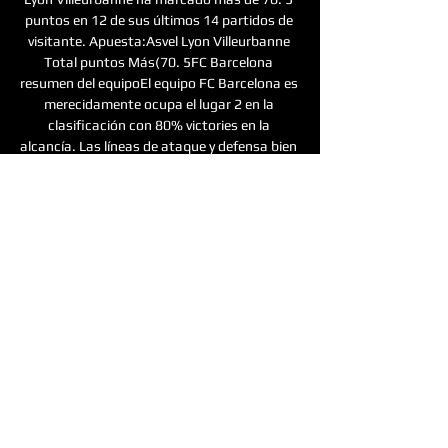
puntos en 12 de sus últimos 14 partidos de 
visitante. Apuesta:Asvel Lyon Villeurbanne 
Total puntos Más(70. 5FC Barcelona 
resumen del equipoEl equipo FC Barcelona es 
merecidamente ocupa el lugar 2 en la 
clasificación con 80% victories en la 
alcancía. Las líneas de ataque y defensa bien 
alineadas permitieron que el equipo ganara 8 
victorias y perdiera solo 2 juegos. 

Veremos si logra confirmar su condición de 
favorita, ¿o los resultados de nuestro 
pronóstico podrían ser diferentes? Asvel 
Lyon Villeurbanne resumen del equipoASVEL 
Lyon Villeurbanne muestra resultados muy 
débiles. Los enormes problemas bajo su 
anillo, junto con la aparente impotencia 
debajo de otra persona, se convirtieron en 
derrotas 8 y victorias 2. 22. 2% victories y 17 
lugar en la tabla. Todavía hay un potencial 
para mejorar los resultados, lo principal es 