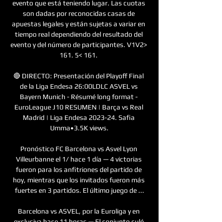
evento que está teniendo lugar. Las cuotas 
son dadas por reconocidas casas de 
apuestas legales y están sujetas a variar en 
tiempo real dependiendo del resultado del 
evento y del número de participantes. V1V2> 
161. 5< 161. 

🔴 DIRECTO: Presentación del Playoff Final 
de la Liga Endesa 26:00LDLC ASVEL vs 
Bayern Munich - Résumé long format - 
EuroLeague J10 RESUMEN | Barça vs Real 
Madrid | Liga Endesa 2023-24. Safia 
Umma•3.5K views.

Pronóstico FC Barcelona vs Asvel Lyon 
Villeurbanne el 1/ hace 1 día — 4 victorias 
fueron para los anfitriones del partido de 
hoy, mientras que los invitados fueron más 
fuertes en 3 partidos. El último juego de ...

Barcelona vs ASVEL, por la Euroliga y en 
exclusiva hace 11 horas — El conjunto culé 