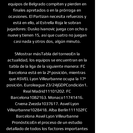
equipos de Belgrado compiten y pierden en 
finales apretados o en la prórroga en 
ocasiones. El Partizan necesita refuerzos y 
está en ello, al Estrella Roja le sobran 
jugadores: Dusko Ivanovic juega con ocho o 
nueve y tienen 15, así que cuatro no juegan 
casi nada y otros dos, algún minuto. 

5Mostrar másTabla del torneoEn la 
actualidad, los equipos se encuentran en la 
tabla de la liga de la siguiente manera: FC 
Barcelona está en la 2ª posición, mientras 
que ASVEL Lyon Villeurbanne ocupa la 17ª 
posición. Euroleague 23/24jGDPCondición1. 
Real Madrid11101202. FC 
Barcelona1082163. Monaco11741416. 
Crvena Zvezda1037617. Asvel Lyon 
Villeurbanne1028418. Alba Berlín111102FC 
Barcelona Asvel Lyon Villeurbanne 
PronósticoEn el proceso de un estudio 
detallado de todos los factores importantes 