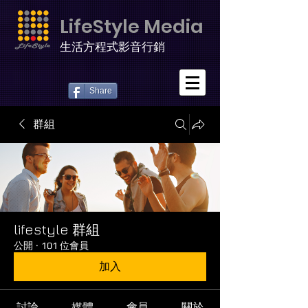
LifeStyle Media
生活方程式影音行銷
Share
群組
lifestyle 群組
公開
·
101 位會員
加入
討論
媒體
會員
關於