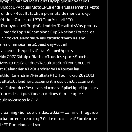
lympic Channel Mon Paris OlympiqueJudoAccueil 
20MotoGPAccueil MotoGPCalendrierClassements Moto 
lendrier/RésultatsChampionnats du mondeTokyo 
étitionsOmnisportPTO TourAccueil PTO 
eRugbyAccueil RugbyCalendrier/RésultatsVos pronos 
 du mondeTop 14Champions Cup6 NationsToutes les 
 SnookerCalendrier/RésultatsNorthern Ireland 
 les championnatsSpeedwayAccueil 
assementsSports d'hiverAccueil Sports 
ékin 2022Ski alpinBiathlonTous les sportsSports 
iversitairesCalendrier/RésultatsSurfTennisAccueil 
atsCalendrier ATPCalendrier WTAToutes les 
iathlonCalendrier/RésultatsPTO TourTokyo 2020UCI 
ésultatsCalendrierClassement messieursClassement 
yballCalendrier/RésultatsMarmara SpikeLigueLigue des 
utes les LiguesTurkish Airlines EuroLeague / 
ulièreAstroballe / 12. 

Streaming) Sur quelle 8 déc. 2022 — Comment regarder 
eurbanne en streaming ? Cette rencontre d'Euroleague 
le FC Barcelone et Lyon ...
