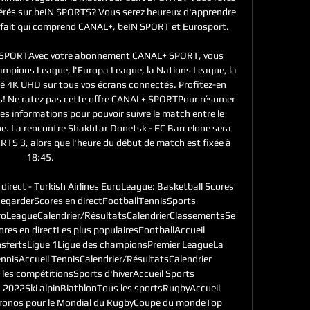
férés sur beIN SPORTS? Vous serez heureux d'apprendre 
ait qui comprend CANAL+, beIN SPORT et Eurosport. 

+ SPORTAvec votre abonnement CANAL+ SPORT, vous 
hampions League, l'Europa League, la Nations League, la 
té 4K UHD sur tous vos écrans connectés. Profitez-en 
rs! Ne ratez pas cette offre CANAL+ SPORTPour résumer 
s informations pour pouvoir suivre le match entre le 
e. La rencontre Shakhtar Donetsk - FC Barcelone sera 
ORTS 3, alors que l'heure du début de match est fixée à 
18:45. 

direct - Turkish Airlines EuroLeague: Basketball Scores 
egarderScores en directFootballTennisSports 
EuroLeagueCalendrier/RésultatsCalendrierClassementsSe 
es en directLes plus populairesFootballAccueil 
nsfertsLigue 1Ligue des championsPremier LeagueLa 
nnisAccueil TennisCalendrier/RésultatsCalendrier 
es compétitionsSports d'hiverAccueil Sports 
n 2022Ski alpinBiathlonTous les sportsRugbyAccueil 
ronos pour le Mondial du RugbyCoupe du mondeTop 