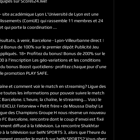
quipes sur Scores24.live!

 site académique Lyon L'Université de Lyon est une 
lissements (ComUE) qui rassemble 11 membres et 24 
t qui porte la coordination ...

sultats, à venir, Barcelone - Lyon-Villeurbanne direct | 
é Bonus de 100% sur le premier dépôt Publicité Jeu 
ppliqués. 18+ Profitez du bonus! Bonus de 200% sur le 
 à l'inscription Les géo-variations et les conditions 
 du bonus Boost quotidiens- profitez chaque jour d'une 
le promotion PLAY SAFE. 

aîne et comment voir le match en streaming? Ligue des 
toutes les informations pour pouvoir suivre le match 
Barcelone. L’heure, la chaîne, le streaming... Voici le 
CLU: l’interview « Petit frère » de Moussa Diaby! Le 
igue des Champions Groupe H nous réserve un nouveau 
e FC Barcelone, rencontre dont le coup d'envoi est fixé 
ment diffusé à la télévision. La rencontre Shakhtar 
 à la télévision sur beIN SPORTS 3, alors que l'heure du 
mment regarder le match sur beIN SPORTS? Vous rêvez 