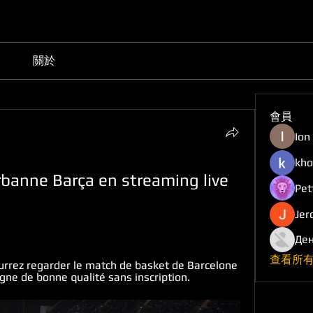
關於
會員
Ion
kho
rbanne Barça en streaming live 
Pet
Jer
Ден
查看所有
pourrez regarder le match de basket de Barcelone 
gne de bonne qualité sans inscription.