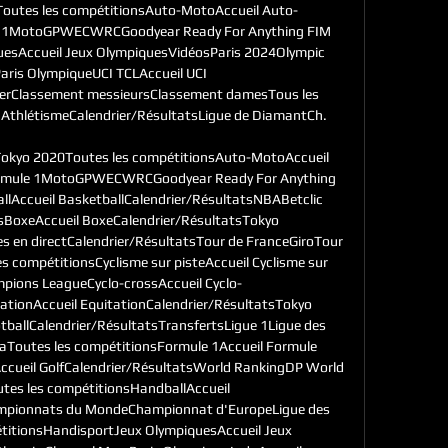
outes les compétitionsAuto-MotoAccueil Auto-
e 1MotoGPWECWRCGoodyear Ready For Anything FIM 
esAccueil Jeux OlympiquesVidéosParis 2024Olympic 
ris OlympiqueUCI TCLAccueil UCI 
ierClassement messieursClassement damesTous les 
 AthlétismeCalendrier/RésultatsLigue de DiamantCh. 

kyo 2020Toutes les compétitionsAuto-MotoAccueil 
ormule 1MotoGPWECWRCGoodyear Ready For Anything 
lAccueil BasketballCalendrier/RésultatsNBABetclic 
esBoxeAccueil BoxeCalendrier/RésultatsTokyo 
s en directCalendrier/RésultatsTour de FranceGiroTour 
 compétitionsCyclisme sur pisteAccueil Cyclisme sur 
mpions LeagueCyclo-crossAccueil Cyclo-
ationAccueil EquitationCalendrier/RésultatsTokyo 
ballCalendrier/RésultatsTransfertsLigue 1Ligue des 
Toutes les compétitionsFormule 1Accueil Formule 
ccueil GolfCalendrier/RésultatsWorld RankingDP World 
es les compétitionsHandballAccueil 
mpionnats du MondeChampionnat d'EuropeLigue des 
itionsHandisportJeux OlympiquesAccueil Jeux 