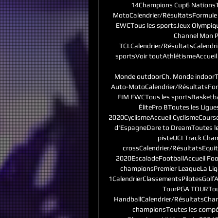
14Champions Cup6 NationsT
MotoCalendrier/RésultatsFormul
EWCTous les sportsJeux Olympiqu
Channel Mon Pa
TCLCalendrier/RésultatsCalendr
sportsVoir toutAthlétismeAccueil
Monde outdoorCh. Monde indoorTo
Auto-MotoCalendrier/RésultatsF
FIM EWCTous les sportsBasketbal
ÉlitePro BToutes les Ligu
2020CyclismeAccueil CyclismeCourse
d'EspagneDare to DreamToutes les
pisteUCI Track Cha
crossCalendrier/RésultatsEquit
2020EscaladeFootballAccueil Foot
championsPremier LeagueLa Liga
1CalendrierClassementsPilotesGolfA
TourPGA TOURTout
HandballCalendrier/RésultatsCha
championsToutes les compét