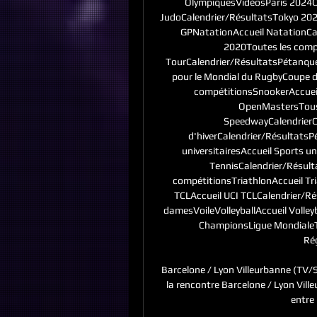
OlympiquesVidéosParis 2024O
JudoCalendrier/RésultatsTokyo 20
GPNatationAccueil NatationCa
2020Toutes les comp
TourCalendrier/RésultatsPétanqu
pour le Mondial du RugbyCoupe
compétitionsSnookerAccueil
OpenMastersTous
SpeedwayCalendrierCl
d'hiverCalendrier/RésultatsP
universitairesAccueil Sports un
TennisCalendrier/Résult
compétitionsTriathlonAccueil Tr
TCLAccueil UCI TCLCalendrier/R
damesVoileVolleyballAccueil Volle
ChampionsLigue MondialeTo
Rég
Barcelone / Lyon Villeurbanne (TV/
la rencontre Barcelone / Lyon Vill
entre 