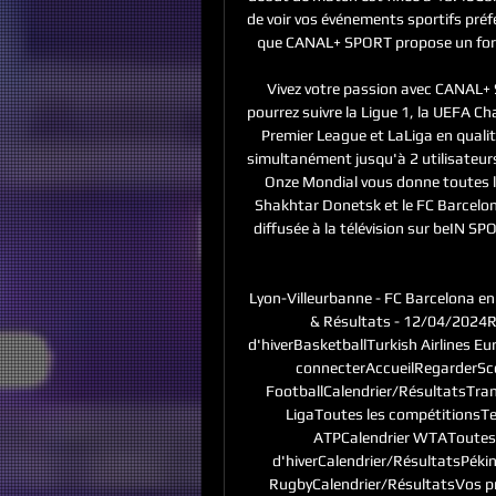
de voir vos événements sportifs pré
que CANAL+ SPORT propose un forf
Vivez votre passion avec CANAL
pourrez suivre la Ligue 1, la UEFA C
Premier League et LaLiga en quali
simultanément jusqu'à 2 utilisateu
Onze Mondial vous donne toutes le
Shakhtar Donetsk et le FC Barcelon
diffusée à la télévision sur beIN SP
Lyon-Villeurbanne - FC Barcelona en 
& Résultats - 12/04/2024R
d'hiverBasketballTurkish Airlines 
connecterAccueilRegarderScor
FootballCalendrier/RésultatsTra
LigaToutes les compétitionsTe
ATPCalendrier WTAToutes l
d'hiverCalendrier/RésultatsPéki
RugbyCalendrier/RésultatsVos p