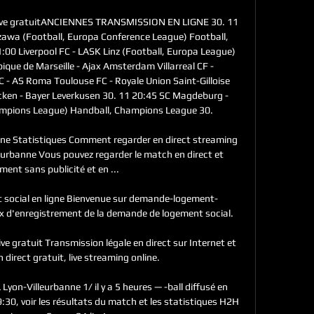
h live gratuitANCIENNES TRANSMISSION EN LIGNE 30. 11 
zawa (Football, Europa Conference League) Football, 
00 Liverpool FC - LASK Linz (Football, Europa League) 
que de Marseille - Ajax Amsterdam Villarreal CF - 
 - AS Roma Toulouse FC - Royale Union Saint-Gilloise 
cken - Bayer Leverkusen 30. 11 20:45 SC Magdeburg - 
ampions League) Handball, Champions League 30. 

ne Statistiques Comment regarder en direct streaming 
urbanne Vous pouvez regarder le match en direct et 
ment sans publicité et en ...

 social en ligne Bienvenue sur demande-logement-
ux d'enregistrement de la demande de logement social.

ive gratuit Transmission légale en direct sur Internet et 
 direct gratuit, live streaming online.

yon-Villeurbanne 1/ il y a 5 heures — -ball diffusé en 
:30, voir les résultats du match et les statistiques H2H 