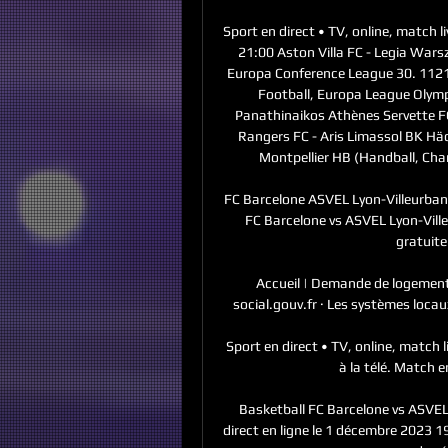
Sport en direct • TV, online, matc
21:00 Aston Villa FC - Legia Wars
Europa Conference League 30. 1121:
Football, Europa League Olympi
Panathinaikos Athènes Servette FC
Rangers FC - Aris Limassol BK Hä
Montpellier HB (Handball, Ch
FC Barcelone ASVEL Lyon-Villeurban
FC Barcelone vs ASVEL Lyon-Ville
gratuite
Accueil | Demande de logement
social.gouv.fr · Les systèmes loca
Sport en direct • TV, online, match l
à la télé. Match en
Basketball FC Barcelone vs ASVEL L
direct en ligne le 1 décembre 2023 19