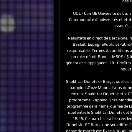
des é
UDL - ComUE Université de Lyon -
Communauté d'universités et étab
associés, e
Résultats en direct de Barcelone, ré
Basket, EspagnePublicitéPublicit
responsable. Termes & conditions a
premier dépôt Bonus de 50€ / $100
générales s'appliquent. 18+ Profitez
nouvel
Shakhtar Donetsk - Barça: quelle ch
championsOnze Mondial vous donne 
entre le Shakhtar Donetsk et le FC 
programme. Zapping Onze Mondial EX
programme de la 4ème journée de L
duel entre le Shakhtar Donetsk et l
18:45. Ce match sera bien évidem
Donetsk - FC Barcelone sera diffusée
début de match est fixée à 18:45Co