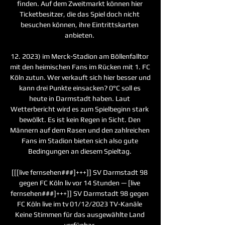
finden. Auf dem Zweitmarkt können hier 
Ticketbesitzer, die das Spiel doch nicht 
besuchen können, ihre Eintrittskarten 
anbieten. 

12. 2023) im Merck-Stadion am Böllenfalltor 
mit den heimischen Fans im Rücken mit 1. FC 
Köln zutun. Wer verkauft sich hier besser und 
kann drei Punkte einsacken? 0°C soll es 
heute in Darmstadt haben. Laut 
Wetterbericht wird es zum Spielbeginn stark 
bewölkt. Es ist kein Regen in Sicht. Den 
Männern auf dem Rasen und den zahlreichen 
Fans im Stadion bieten sich also gute 
Bedingungen an diesem Spieltag. 

[[[live fernsehen###]+++]] SV Darmstadt 98 
gegen FC Köln liv vor 14 Stunden — [live 
fernsehen###]+++]] SV Darmstadt 98 gegen 
FC Köln live im tv 01/12/2023 TV-Kanäle 
Keine Stimmen für das ausgewählte Land 
verfügbar.
