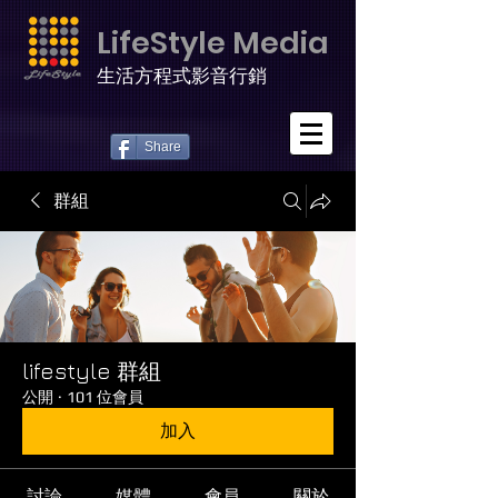
LifeStyle Media
生活方程式影音行銷
Share
群組
lifestyle 群組
公開
·
101 位會員
加入
討論
媒體
會員
關於