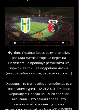
Футбол, Україна: Верес результати live, 
розклад матчів Сторінка Верес на 
Flashscore.ua пропонує результати live, 
турнірні таблиці та подробиці матчів 
(автори забитих голів, червоні картки, …).

Хорошо, что мы не обязаны побеждать в 
последнем туре01-12-2023, 01:24 Энцо 
Фернандес: Победа на ЧМ со сборной 
бесценна – это вечная слава. Это 
изменило мою жизнь, дало мне 
возможность перейти в Челси01-12-2023, 