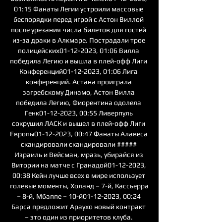
01:15 Фанаты Легии устроили массовые 
беспорядки перед игрой с Астон Виллой 
после урезания числа билетов для гостей 
из-за драки в Алкмаре. Пострадали трое 
полицейских01-12-2023, 01:06 Вилла 
победила Легию и вышла в плей-офф Лиги 
Конференций01-12-2023, 01:06 Лига 
конференций. Астана проиграла 
загребскому Динамо, Астон Вилла 
победила Легию, Фиорентина одолела 
Генк01-12-2023, 00:55 Ливерпуль 
сокрушил ЛАСК и вышел в плей-офф Лиги 
Европы01-12-2023, 00:47 Фанаты Алавеса 
скандировали скандировали ##### 
Израиль и Вейсман, мразь, убирайся из 
Витории на матче с Гранадой01-12-2023, 
00:38 Кейн лучше всех в мире использует 
голевые моменты, Холанд – 7-й, Кассьерра 
– 8-й, Мбаппе – 10-й01-12-2023, 00:24 
Барса предложит Араухо новый контракт 
– это один из приоритетов клуба. 
