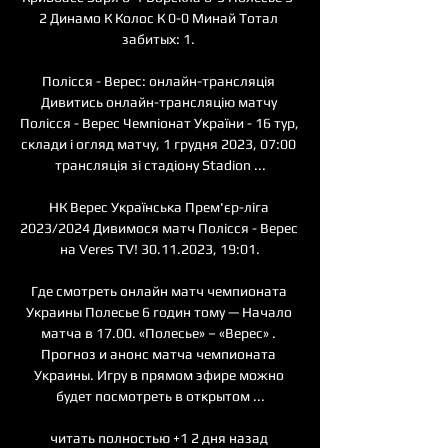
2 Динамо К Колос К 0-0 Минай Тотал 
забитых: 1. 

Полісся - Верес: онлайн-трансляція 
Дивитись онлайн-трансляцію матчу 
Полісся - Верес Чемпіонат України - 16 тур, 
склади і огляд матчу, 1 грудня 2023, 07:00 
трансляція зі стадіону Stadion ...

НК Верес Українська Прем'єр-ліга 
2023/2024 Дивимося матч Полісся - Верес 
на Veres TV! 30.11.2023, 19:01.

Где смотреть онлайн матч чемпионата 
Украины Полесье 6 годин тому — Начало 
матча в 17.00. «Полесье» – «Верес» . 
Прогноз и анонс матча чемпионата 
Украины. Игру в прямом эфире можно 
будет посмотреть в открытом ...

читать полностью +1 2 дня назад 