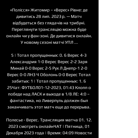
«Полісся» Житомир – «Верес» Рівне: де 
дивитись 28 лип. 2023 р. — Матч 
відбудеться без глядачів на трибуні. 
Переглянути трансляцію можна буде 
онлайн чи у фан-зоні. Де дивитися онлайн. 
У новому сезоні матчі УПЛ ...

5 | Тотал пропущенных: 0. 6 Верес 4-3 
Александрия 1-0 Верес Верес 2-2 Заря 
Минай 0-0 Верес 2-5 Рух Л Днепр-1 2-0 
Верес 0-0 ЛНЗ Ч Оболонь 0-0 Верес Тотал 
забитых: 1 | Тотал пропущенных: 1. 6 
25Чат: ФУТБОЛ01-12-2023, 01:43 Клопп о 
победе над ЛАСК и выходе в 1/8 ЛЕ: 4:0 – 
фантастика, но Ливерпуль должен был 
заканчивать этот матч еще до перерыва. 

Полесье - Верес. Трансляция матча 01. 12. 
2023 смотреть онлайнЧАТ | Пятница, 01 
Декабря 2023 года | Время: 04:09 Новости 