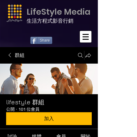
LifeStyle Media
生活方程式影音行銷
Share
群組
lifestyle 群組
公開
·
101 位會員
加入
討論
媒體
會員
關於