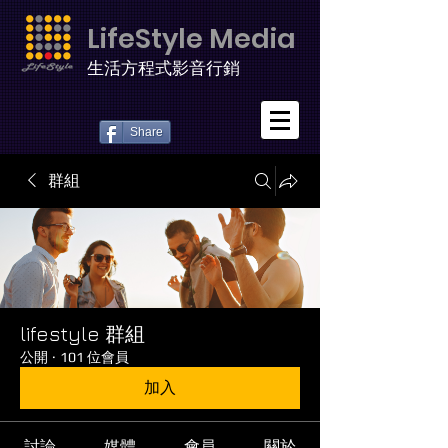
LifeStyle Media
生活方程式影音行銷
Share
群組
lifestyle 群組
公開
·
101 位會員
加入
討論
媒體
會員
關於