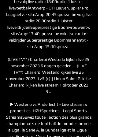
be volg live radio:18:00radio 1 luister 
livevoetbalAntwerp - OH LeuvenJupiler Pro 
Leaguetv: - site/app:20:45sporza. be volg live 
radio:20:00radio 1 luister 
liveveldrijdenSuperprestige Boomvrouwentv: 
- site/app:13:40sporza. be volg live radio: - 
veldrijdenSuperprestige Boommannentv: - 
site/app:15:10sporza. 

(LIVE TV**) Charleroi Westerlo kijken live 25 
november 2023 6 dagen geleden — (LIVE 
TV**) Charleroi Westerlo kijken live 25 
november 2023 [tv!!](((]] Union Saint-Gilloise 
Charleroi kijken live stream 1 oktober 2023 
3 ...

▶️ Westerlo vs Anderlecht - Live stream & 
pronostics, H2HSporticos - Legal Sports 
StreamsSuivez toute l'action des plus grands 
championnats de football du monde comme 
la Liga, la Serie A, la Bundesliga et la Ligue 1 
avec Sporticos. Vous trouverez ici le moyen le 