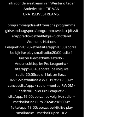
link voor de livestream van Westerlo tegen 
Anderlecht:— TIP VAN 
GRATISLIVESTREAMS. 

programmagidselektronische programma 
gidsvandaagsport/programmawedstrijdtvsit
e/appradiovoetbalBelgië - Schotland 
Women's Nations 
Leaguetv:20:20ketnetsite/app:20:30sporza. 
be kijk live play smallradio:20:00radio 1 
luister livevoetbalWesterlo - 
AnderlechtJupiler Pro Leaguetv: - 
site/app:20:45sporza. be volg live 
radio:20:00radio 1 luister liveza 
02/12voetbalfinale WK U17tv:12:50vrt 
canvassite/app: - radio: - voetbalRWDM - 
CharleroiJupiler Pro Leaguetv: - 
site/app:16:00sporza. be volg live radio: - 
voetballoting Euro 2024tv:18:00vrt 
1site/app:18:00sporza. be kijk live play 
smallradio: - voetbalEupen - KV 