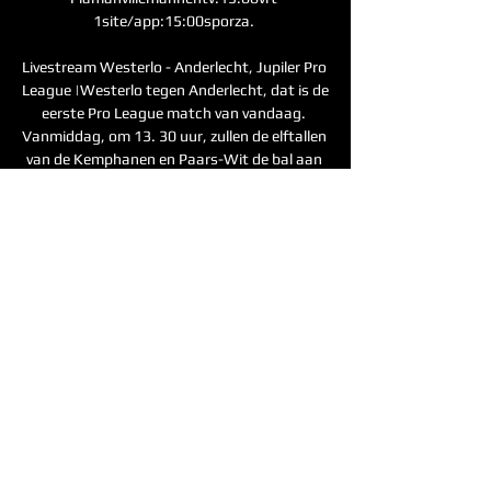
1site/app:15:00sporza. 

Livestream Westerlo - Anderlecht, Jupiler Pro 
League |Westerlo tegen Anderlecht, dat is de 
eerste Pro League match van vandaag. 
Vanmiddag, om 13. 30 uur, zullen de elftallen 
van de Kemphanen en Paars-Wit de bal aan 
het rollen brengen in 't Kuipje in Westerlo 
voor deze Jupiler Pro League match. Kan 
promovendus Westerlo voor eigen publiek 
winnen van RSCA? Of is het juist Anderlecht 
wat de 3 punten uit deze match mee 
terugneemt naar Brussel? Je ziet het weer 
livestream op internet bij Bwin TV. Want 
Bwin TV zend namelijk altijd alle matches uit 
de Jupiler Pro League gewoon livestream op 
internet uit. Zo kijk je dus ook vanmiddag bij 
Bwin TV weer livestream op je desktop, 
laptop, tablet of mobiele telefoon naar 
Westerlo tegen Anderlecht. 
