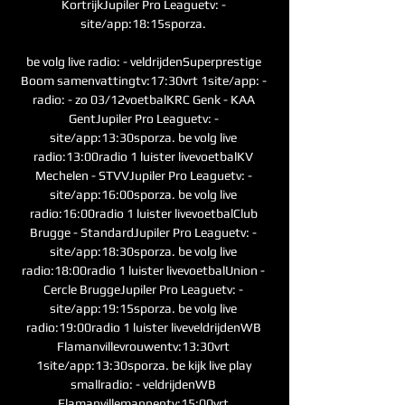
KortrijkJupiler Pro Leaguetv: - 
site/app:18:15sporza. 

be volg live radio: - veldrijdenSuperprestige 
Boom samenvattingtv:17:30vrt 1site/app: - 
radio: - zo 03/12voetbalKRC Genk - KAA 
GentJupiler Pro Leaguetv: - 
site/app:13:30sporza. be volg live 
radio:13:00radio 1 luister livevoetbalKV 
Mechelen - STVVJupiler Pro Leaguetv: - 
site/app:16:00sporza. be volg live 
radio:16:00radio 1 luister livevoetbalClub 
Brugge - StandardJupiler Pro Leaguetv: - 
site/app:18:30sporza. be volg live 
radio:18:00radio 1 luister livevoetbalUnion - 
Cercle BruggeJupiler Pro Leaguetv: - 
site/app:19:15sporza. be volg live 
radio:19:00radio 1 luister liveveldrijdenWB 
Flamanvillevrouwentv:13:30vrt 
1site/app:13:30sporza. be kijk live play 
smallradio: - veldrijdenWB 
Flamanvillemannentv:15:00vrt 