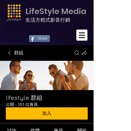
LifeStyle Media
生活方程式影音行銷
Share
群組
lifestyle 群組
公開
·
101 位會員
加入
討論
媒體
會員
關於