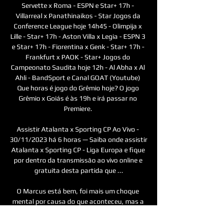
Servette x Roma - ESPN e Star+ 17h - 
Villarreal x Panathinaikos - Star Jogos da 
Conference League hoje 14h45 - Olimpija x 
Lille - Star+ 17h - Aston Villa x Legia - ESPN 3 
e Star+ 17h - Fiorentina x Genk - Star+ 17h - 
Frankfurt x PAOK - Star+ Jogos do 
Campeonato Saudita hoje 12h - Al Abha x Al 
Ahli - BandSport e Canal GOAT (Youtube) 
Que horas é jogo do Grêmio hoje? O jogo 
Grêmio x Goiás é às 19h e irá passar no 
Premiere. 

Assistir Atalanta x Sporting CP Ao Vivo - 
30/11/2023 há 6 horas — Saiba onde assistir 
Atalanta x Sporting CP - Liga Europa e fique 
por dentro da transmissão ao vivo online e 
gratuita desta partida que ...

O Marcus está bem, foi mais um choque 
mental por causa do que aconteceu, mas a 
nível físico ele está bem e não tem dores. 