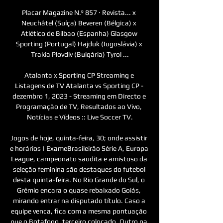
Placar Magazine N.º 857 · ‎Revista... x 
Neuchâtel (Suíça) Beveren (Bélgica) x 
Atlético de Bilbao (Espanha) Glasgow 
Sporting (Portugal) Hajduk (Iugoslávia) x 
Trakia Plovdiv (Bulgária) Tyrol ...

Atalanta x Sporting CP Streaming e 
Listagens de TV Atalanta vs Sporting CP - 
dezembro 1, 2023 - Streaming em Directo e 
Programação de TV, Resultados ao Vivo, 
Notícias e Vídeos :: Live Soccer TV.

Jogos de hoje, quinta-feira, 30; onde assistir 
e horários | ExameBrasileirão Série A, Europa 
League, campeonato saudita e amistoso da 
seleção feminina são destaques do futebol 
desta quinta-feira. No Rio Grande do Sul, o 
Grêmio encara o quase rebaixado Goiás, 
mirando entrar na disputado título. Caso a 
equipe venca, fica com a mesma pontuação 
que o Botafogo, terceiro colocado. Outro na 