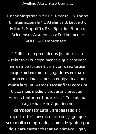
Avellino Atalanta x Como ...

Placar Magazine N.º 817 · ‎Revista... x Torino 
0, Intemazionale 1 x Atalanta 3, Lecce 0 x 
Milan 2, Napoli 0 x Pisa Sporting Braga x 
Belenenses Académica x Portimonense 
VÔLEI — Campeonato ...

" É difícil compreender os jogadores da 
Atalanta? "Principalmente o que sentimos 
em campo foi que é uma confusão tática 
porque metem muitos jogadores em baixo 
como em cima e a nossa equipa fica com 
muita largura. Vamos tentar ficar com um 
bloco mais médio e procurar a pressão. 
Vamos tentar melhorar isso. " Goleada na 
Taça e balde de água fria no 
campeonato"Está ultrapassado e o 
importante é mesmo o próximo jogo, que 
será muito complicado, temos de ganhar por 
dois para tentar chegar ao primeiro lugar, 