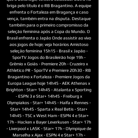
briga pelo título é o RB Bragantino. A equipe 
enfrenta o Fortaleza em Bragança e caso 
vença, também entra na disputa. Destaque 
também para o primeiro compromisso da 
seleção feminina após a Copa do Mundo. O 
Brasil enfrenta o Japão Onde assistir ao vivo 
aos jogos de hoje; veja horários Amistoso 
seleção feminina 15h15 - Brasil x Japão - 
SporTV Jogos do Brasileirão hoje 19h - 
Grêmio x Goiás - Premiere 20h - Cruzeiro x 
Athletico PR - SporTV e Premiere 20h30 - RB 
Bragantino x Fortaleza - Premiere Jogos da 
Europa League hoje 14h45 - AEK Athenas x 
Brighton - Star+ 14h45 - Atalanta x Sporting 
- ESPN 3 e Star+ 14h45 - Freiburg x 
Olympiakos - Star+ 14h45 - Haifa x Rennes - 
Star+ 14h45 - Sparta x Real Betis - Star+ 
14h45 - TSC x West Ham - ESPN 4 e Star+ 
17h - Hacken x Bayer Leverkusen - Star+ 17h 
- Liverpool x LASK - Star+ 17h - Olympique de 
Marselha x Ajax - ESPN 4 e Star+ 17h - 