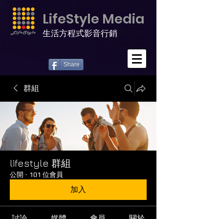
LifeStyle Media
生活方程式影音行銷
Share
群組
lifestyle 群組
公開
·
101 位會員
加入
討論
媒體
會員
關於