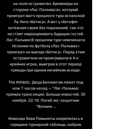
на поле островитян. Букмекеры на 
стороне «Лас-Пальмаса», который 
проиграл матч прошлого тура испанской 
Ла Лиги «Бетису». А вот у «Хетафе» 
затяжная серия без поражений, так что 
не стоит недооценивать будущих гостей. 
Лас-ПальмасВ прошлом туре чемпионата 
Испании по футболу «Лас-Пальмас» 
проиграл на выезде «Бетису». Перед этим 
островитяне не проигрывали в 4-х 
крайних играх, выиграв в этот период 
трижды при одном ничейном исходе. 

The Athletic: Джуд Беллингэм ляжет под 
нож 7 часов назад — "Лас-Пальмас 
прямая трансляция. Больше новостей. 30 
ноября. 22:18. Погиб экс-защитник 
"Волыни ...

Команда Хави Пимьенты закрепилась в 
середине турнирной таблицы, набрав 