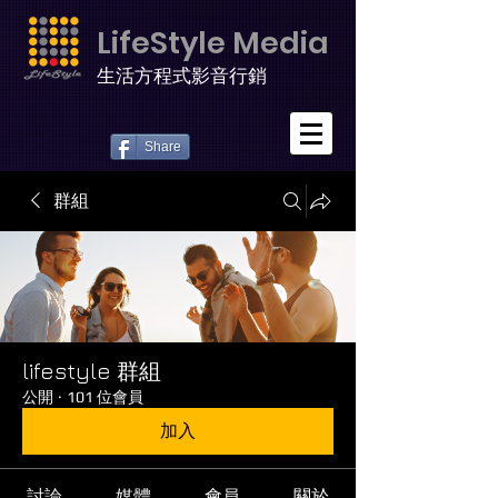
LifeStyle Media
生活方程式影音行銷
Share
群組
lifestyle 群組
公開
·
101 位會員
加入
討論
媒體
會員
關於