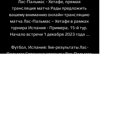
Лас-Пальмас - Хетафе, прямая 
трансляция матча Рады предложить 
вашему вниманию онлайн-трансляцию 
матча Лас-Пальмас – Хетафе в рамках 
турнира Испания - Примера, 15-й тур. 
Начало встречи 1 декабря 2023 года ...

Футбол, Испания: live-результаты Лас-
Пальмас Страница команды Лас-Пальмас 
на FlashscoreKZ.com предлагает live-
результаты, расписание, таблицы и 
подробности матчей (забитые голы, 
карточки...).

Гостевая статистика «Хетафе» 15-я в 
дивизионе, +0=4-3, 9:14 разница мячей. 
«Хетафе» в пятницу не сможет заявить 
Арамбарри и Унала, под вопросом 
участие в матче Кармоны. Ставки по 
статистике «Хетафе» не проигрывал в 9-ти 
крайних матчах. Ставка Х2 за 1, 65. 
«Хетафе» выиграл у «Лас-Пальмаса» два 