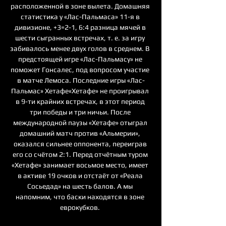
расположенной в зоне вылета. Домашняя 
статистика у «Лас-Пальмаса» 11-я в 
дивизионе, +3=2-1, 6:4 разница мячей в 
шести сыгранных встречах, т. е. за игру 
забивалось менее двух голов в среднем. В 
предстоящей игре «Лас-Пальмасу» не 
поможет Гонсалес, под вопросом участие 
в матче Лемоса. Последние игры «Лас-
Пальмас» Хетафе«Хетафе» не проигрывал 
в 9-ти крайних встречах, в этот период 
три победы и три ничьи. После 
международной паузы «Хетафе» отыграл 
домашний матч против «Альмерии», 
оказался сильнее оппонента, переиграв 
его со счётом 2:1. Перед отчётным туром 
«Хетафе» занимает восьмое место, имеет 
в активе 19 очков и отстаёт от «Реала 
Сосьедад» на шесть балов. А мы 
напомним, что баски находятся в зоне 
еврокубков. 
