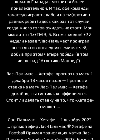
команд Гранада смотрится более 
привлекательной. И так, обе команды 
зачастую играют слабо и на тм(против +- 
равных ребят) Здесь как раз тот случай, 
когда много голов ожидать не стоит. Мои 
мысли это 1х+ТМ 3, 5. Всем заходов! +2 2 
недели назад "Лас-Пальмас" проиграл 
всего два из последних семи матчей, 
добыв при этом четыре победы (в том 
числе над "Атлетико Мадрид"). 

Лас-Пальмас — Хетафе: прогноз на матч 1 
декабря 13 часов назад — Прогноз и 
ставка на матч Лас-Пальмас — Хетафе 1 
декабря, статистика, коэффициенты. 
Стоит ли делать ставку на то, что «Хетафе» 
сможет ...

Лас-Пальмас — Хетафе — 1 декабря 2023 
... прямой эфир Лас-Пальмас ⚽ Хетафе на 
Football Прямая трансляция матча Лас-
Пальмас - Хетафе 1 декабря 2023. Когда: 1 