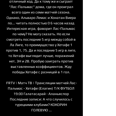
отличный ход. Да к тому же и сыграет 
"Лас-Пальмас" дома, где он проиграл 
всего один из семи матчей сезона. 
Однако, Альваро Лемас и Хонатан Виера 
по... читать полностью 0 6 часов назад 
Интересная игра, фаворит Лас-Пальмас 
по чему? Не могу сказать. Но если 
смотреть последние 5 игр между собой в 
Ла Лиге, то преимущество у Хетафе 1 
против 1, 75. Да и последние 5 игр в лиге, 
то Хетафе выглядит лучше, поражений 
нет, 3Н и 2В. Пробую заиграть против 
выставленных коэффициентов. Жду 
победы Хетафе с разницей в 1 гол. 

FRTV | Матч ТВ | Трансляции матчей Лас-
Пальмас - Хетафе (Елагин) Т/К ФУТБОЛ 
19:00 Галатасарай - Аланьяспор 
Последние записи: А что случилось с 
турецкими клубами? КОКОРИН 
ГОЛЕВУЮ ...
