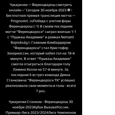
Чукарички — Ференцварош смотреть 
онлайн ✅ Сегодня 30 ноября 2023 ⚽ | 
Бесплатная прямая трансляция матча — 
Prognozist. ruПобеда с учетом форы 
Ференцварош (-1) В своем последнем 
матче "Ференцвароси" сыграл вничью 1:1 
с "Пушкаш Академия" в рамках Nemzeti 
Bajnokság I. Главным бомбардиром 
"Ференцвароси" стал Кристофер 
Захариассен, который забил гол на 18-й 
минуте. В ответ "Пушкаш Академия" 
смогла отыграться благодаря голу 
Ламина Колли на 57-й минуте. За 
последние 6 встреч команда Деяна 
Станковича "Ференцвароси ТК" успешно 
реализовала свои моменты в голы - всего 
7 раз. 

Чукарички Станком - Ференцварош 30 
ноября 2023Кубок ВызоваРоссия. 
Премьер-Лига 2023/2024Лига Чемпионов 