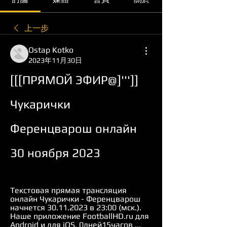
上一步
Ostap Kotko
2023年11月30日
[[[ПРЯМОЙ ЭФИР@]''']] 
Чукарички 
Ференцварош онлайн 
30 ноября 2023
Текстовая прямая трансляция 
онлайн Чукарички - Ференцварош 
начнется 30.11.2023 в 23:00 (мск.). 
Наше приложение FootballHD.ru для 
Android и для iOS. 0дней15часов ...