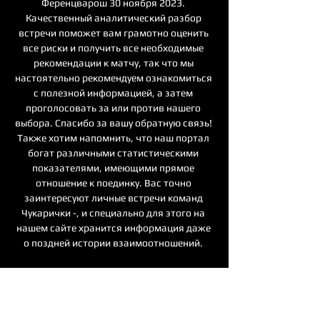
Ференцварош 30 ноября 2023. 
Качественный аналитический разбор 
встречи поможет вам грамотно оценить 
все риски и получить все необходимые 
рекомендации к матчу, так что мы 
настоятельно рекомендуем ознакомиться 
с полезной информацией, а затем 
проголосовать за или против нашего 
выбора. Спасибо за вашу обратную связь! 
Также хотим напомнить, что наш портал 
богат различными статистическими 
показателями, имеющими прямое 
отношение к поединку. Вас точно 
заинтересуют личные встречи команд 
Чукарички -, и специально для этого на 
нашем сайте хранится информация даже 
о поздней истории взаимоотношений. 

Чукарички - Ференцварош / 30 ноября 
2023 - Лига Конференций УЕФА/ 
трансляция на by. tribuna. comЛига 
Конференций УЕФА5 