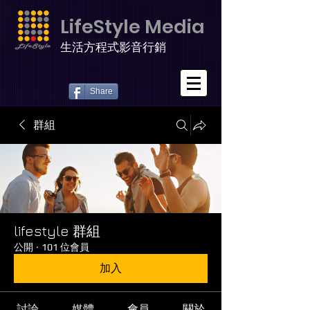
LifeStyle Media
生活方程式影音行銷
Share
群組
lifestyle 群組
公開
·
101 位會員
加入
討論
媒體
會員
關於