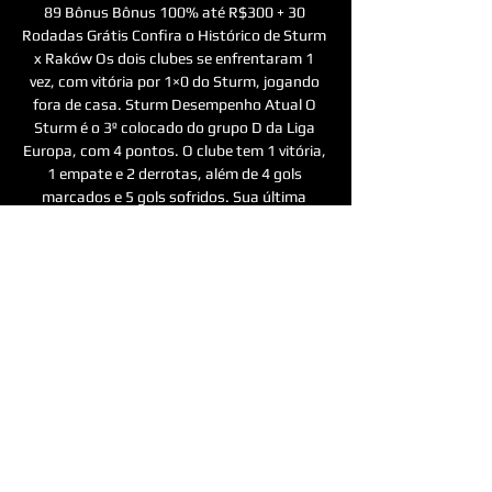
89 Bônus Bônus 100% até R$300 + 30 
Rodadas Grátis Confira o Histórico de Sturm 
x Raków Os dois clubes se enfrentaram 1 
vez, com vitória por 1×0 do Sturm, jogando 
fora de casa. Sturm Desempenho Atual O 
Sturm é o 3º colocado do grupo D da Liga 
Europa, com 4 pontos. O clube tem 1 vitória, 
1 empate e 2 derrotas, além de 4 gols 
marcados e 5 gols sofridos. Sua última 
partida foi pelo Campeonato Austríaco e 
terminou em vitória por 2×0 contra o Austria 
Lustenau, jogando em casa. Últimos 5 Jogos 
Prováveis Escalações da Sturm Informação 
ainda não disponível. Raków O Raków é o 4º 
e último colocado do grupo D da Liga 
Europa, com 1 ponto. O clube tem 1 empate 
e 3 derrotas, além de 2 gols marcados e 6 
gols sofridos. 

Sturm Graz x Rakow Czestochowa AO VIVO: 
onde assistir há 9 horas — Sturm Graz x 