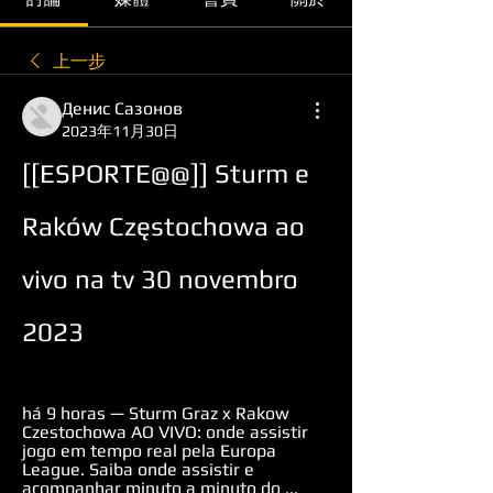
上一步
Денис Сазонов
2023年11月30日
[[ESPORTE@@]] Sturm e 
Raków Częstochowa ao 
vivo na tv 30 novembro 
2023
há 9 horas — Sturm Graz x Rakow 
Czestochowa AO VIVO: onde assistir 
jogo em tempo real pela Europa 
League. Saiba onde assistir e 
acompanhar minuto a minuto do ...