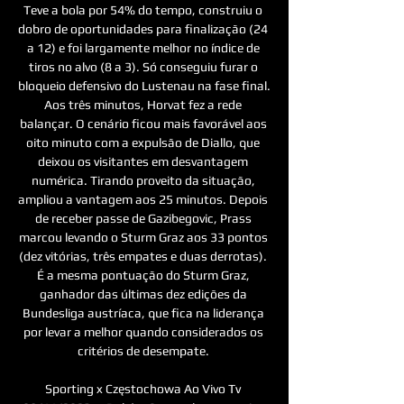
Teve a bola por 54% do tempo, construiu o 
dobro de oportunidades para finalização (24 
a 12) e foi largamente melhor no índice de 
tiros no alvo (8 a 3). Só conseguiu furar o 
bloqueio defensivo do Lustenau na fase final. 
Aos três minutos, Horvat fez a rede 
balançar. O cenário ficou mais favorável aos 
oito minuto com a expulsão de Diallo, que 
deixou os visitantes em desvantagem 
numérica. Tirando proveito da situação, 
ampliou a vantagem aos 25 minutos. Depois 
de receber passe de Gazibegovic, Prass 
marcou levando o Sturm Graz aos 33 pontos 
(dez vitórias, três empates e duas derrotas). 
É a mesma pontuação do Sturm Graz, 
ganhador das últimas dez edições da 
Bundesliga austríaca, que fica na liderança 
por levar a melhor quando considerados os 
critérios de desempate. 

Sporting x Częstochowa Ao Vivo Tv 