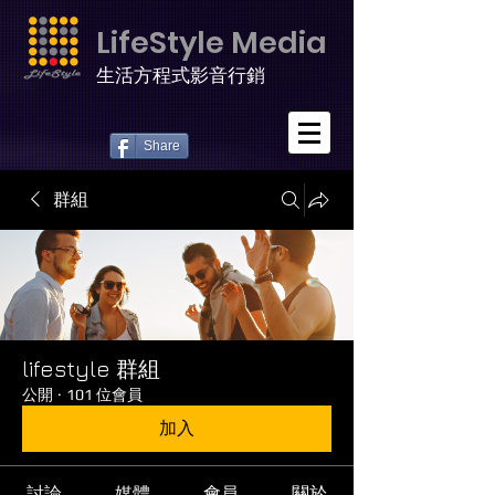
LifeStyle Media
生活方程式影音行銷
Share
群組
lifestyle 群組
公開
·
101 位會員
加入
討論
媒體
會員
關於