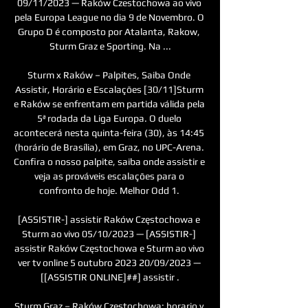
09/11/2023 — Raków Czestochowa ao vivo 
pela Europa League no dia 9 de Novembro. O 
Grupo D é composto por Atalanta, Rakow, 
Sturm Graz e Sporting. Na ...

Sturm x Raków – Palpites, Saiba Onde 
Assistir, Horário e Escalações [30/11]Sturm 
e Raków se enfrentam em partida válida pela 
5ª rodada da Liga Europa. O duelo 
acontecerá nesta quinta-feira (30), às 14:45 
(horário de Brasília), em Graz, no UPC-Arena. 
Confira o nosso palpite, saiba onde assistir e 
veja as prováveis escalações para o 
confronto de hoje. Melhor Odd 1. 

[ASSISTIR-] assistir Raków Częstochowa e 
Sturm ao vivo 05/10/2023 — [ASSISTIR-] 
assistir Raków Częstochowa e Sturm ao vivo 
ver tv online 5 outubro 2023 20/09/2023 — 
[[ASSISTIR ONLINE]##] assistir .

Sturm Graz – Raków Częstochowa: horario y 