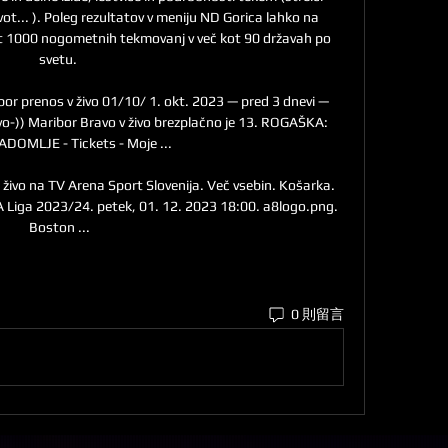
vot... ). Poleg rezultatov v meniju ND Gorica lahko na 
ot 1000 nogometnih tekmovanj v več kot 90 državah po 
svetu. 

r prenos v živo 01/10/ 1. okt. 2023 — pred 3 dnevi — 
ivo-)) Maribor Bravo v živo brezplačno je 13. ROGAŠKA: 
ADOMLJE - Tickets - Moje ...

živo na TV Arena Sport Slovenija. Več vsebin. Košarka. 
A Liga 2023/24. petek, 01. 12. 2023 18:00. a8logo.png. 
Boston ...
0 則留言