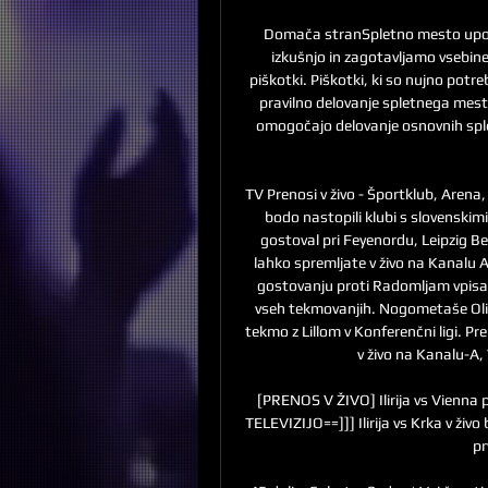
Domača stranSpletno mesto upora
izkušnjo in zagotavljamo vsebin
piškotki. Piškotki, ki so nujno potre
pravilno delovanje spletnega mest
omogočajo delovanje osnovnih splet
TV Prenosi v živo - Športklub, Arena
bodo nastopili klubi s slovenskimi
gostoval pri Feyenordu, Leipzig B
lahko spremljate v živo na Kanalu A 
gostovanju proti Radomljam vpisa
vseh tekmovanjih. Nogometaše Oli
tekmo z Lillom v Konferenčni ligi. Pr
v živo na Kanalu-A, 
[PRENOS V ŽIVO] Ilirija vs Vienna 
TELEVIZIJO==]]] Ilirija vs Krka v živo 
pr