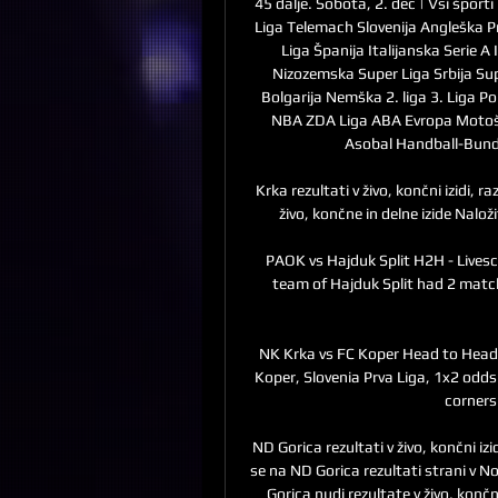
45 dalje. Sobota, 2. dec | Vsi športi
Liga Telemach Slovenija Angleška P
Liga Španija Italijanska Serie A
Nizozemska Super Liga Srbija Sup
Bolgarija Nemška 2. liga 3. Liga P
NBA ZDA Liga ABA Evropa Motošp
Asobal Handball-Bunde
Krka rezultati v živo, končni izidi, 
živo, končne in delne izide Naložit
PAOK vs Hajduk Split H2H - Livesc
team of Hajduk Split had 2 matc
NK Krka vs FC Koper Head to Head -
Koper, Slovenia Prva Liga, 1x2 odds:
corners 
ND Gorica rezultati v živo, končni i
se na ND Gorica rezultati strani v N
Gorica nudi rezultate v živo, končn