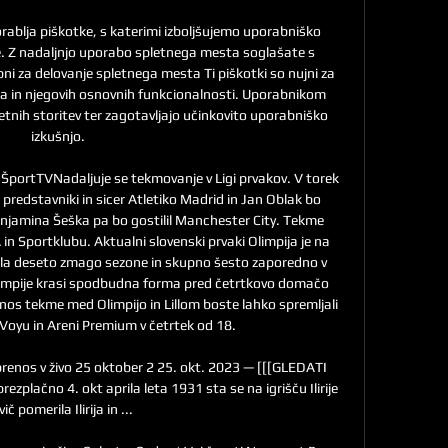
blja piškotke, s katerimi izboljšujemo uporabniško 
e. Z nadaljnjo uporabo spletnega mesta soglašate s 
bni za delovanje spletnega mesta Ti piškotki so nujni za 
a in njegovih osnovnih funkcionalnosti. Uporabnikom 
nih storitev ter zagotavljajo učinkovito uporabniško 
izkušnjo. 

, ŠportTVNadaljuje se tekmovanje v Ligi prvakov. V torek 
 predstavniki in sicer Atletiko Madrid in Jan Oblak bo 
enjamina Šeška pa bo gostilil Manchester City. Tekme 
in Sportklubu. Aktualni slovenski prvaki Olimpija je na 
la deseto zmago sezone in skupno šesto zaporedno v 
mpije krasi spodbudna forma pred četrtkovo domačo 
enos tekme med Olimpijo in Lillom boste lahko spremljali 
Voyu in Areni Premium v četrtek od 18. 

prenos v živo 25 oktober 2 25. okt. 2023 — [[[GLEDATI 
brezplačno 4. okt aprila leta 1931 sta se na igrišču Ilirije 
vič pomerila Ilirija in ...
