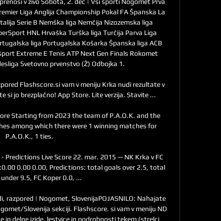
 prenosi v živo Sobota, 2. dec | Vsi športi Nogomet Prva 
remier Liga Anglija Championship Pokal FA Španska La 
 Italija Serie B Nemška liga Nemčija Nizozemska liga 
erSport HNL Hrvaška Turška liga Turčija Parva Liga 
ortugalska liga Portugalska Košarka Španska liga ACB 
ort Extreme E Tenis ATP Next Gen Finals Rokomet 
sliga Svetovno prvenstvo (Ž) Odbojka 1. 

razpored Flashscore.si vam v meniju Krka nudi rezultate v 
e si jo brezplačno! App Store. Lite verzija. Stavite ...

ore Starting from 2023 the team of P.A.O.K. and the 
hes among which there were 1 winning matches for 
P.A.O.K., 1 ties.

 Predictions Live Score 22. mar. 2015 — NK Krka v FC 
0.00 0.00 0.00, Predictions: total goals over 2.5, total 
under 9.5, FC Koper 0.0, ...

zidi, razpored | Nogomet, SlovenijaPOJASNILO: Nahajate 
ogomet/Slovenija sekciji. Flashscore. si vam v meniju ND 
e in delne izide, lestvice in podrobnosti tekem (strelci 