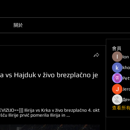
關於
會員
Ion
kho
ka vs Hajduk v živo brezplačno je 
Pet
Jer
Ден
查看所有
ZIJO==]]] Ilirija vs Krka v živo brezplačno 4. okt 
ču Ilirije prvič pomerila Ilirija in ...