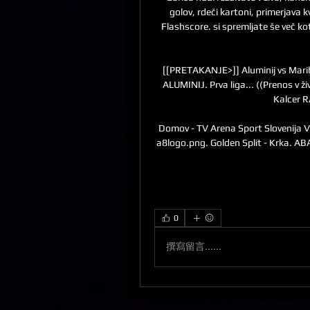
golov, rdeči kartoni, primerjava k
Flashscore. si spremljate še več k
[[PRETAKANJE>]] Aluminij vs Maribo
ALUMINIJ. Prva liga... ((Prenos v ž
Kalcer R
Domov - TV Arena Sport Slovenija V 
a8logo.png. Golden Split - Krka. AB
0
撰寫留言......