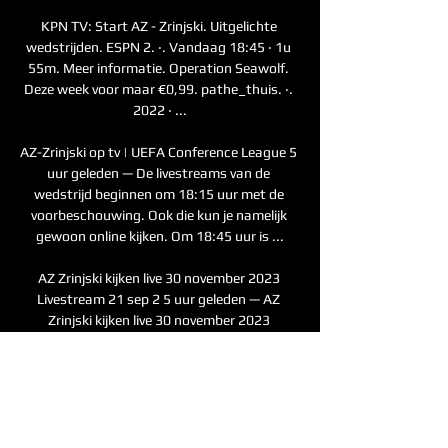
KPN TV: Start AZ - Zrinjski. Uitgelichte 
wedstrijden. ESPN 2. ‧. Vandaag 18:45 ‧ 1u 
55m. Meer informatie. Operation Seawolf. 
Deze week voor maar €0,99. pathe_thuis. ‧. 
2022 ‧ ...

AZ-Zrinjski op tv | UEFA Conference League 5 
uur geleden — De livestreams van de 
wedstrijd beginnen om 18:15 uur met de 
voorbeschouwing. Ook die kun je namelijk 
gewoon online kijken. Om 18:45 uur is ...

AZ Zrinjski kijken live 30 november 2023 
Livestream 21 sep 2 5 uur geleden — AZ 
Zrinjski kijken live 30 november 2023 
Livestream 21 sep 2023 — Om 18.45 uur kijk 
je donderdagavond 21 september HSK 
Zrinjski – AZ hier ...

In de onderstaande tabel vind je een 
overzicht van de uitzendrechten per 