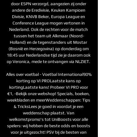
door ESPN verzorgd, aangezien zij onder 
andere de Eredivisie, Keuken Kampioen 
Divisie, KNVB Beker, Europa League en 
Conference League mogen vertonen in 
Nederland. Ook de rechten voor de match 
tussen het team uit Alkmaar (Noord-
Holland) en de tegenstanders uit Mostar 
(Bosnië en Herzegovina) op donderdag om 
18:45 uur Nederlandse tijd zie je daarom ook 
op Veronica, mede te ontvangen via NLZIET. 

Alles over voetbal - Voetbal International90% 
korting op VI PROLaatste kans op 
kortingLaatste kans! Probeer VI PRO voor 
€1, -Bekijk onze webshop! Specials, boeken, 
weekbladen en meerWeddenschappen: Tips 
& TricksLees je goed in voordat je een 
weddenschap plaatst. Van 
welkomstpromo's tot UniBoosts voor alle 
spelers: wij hebben de beste odds en boosts 
voor je uitgezocht! PSV bij de besten van 