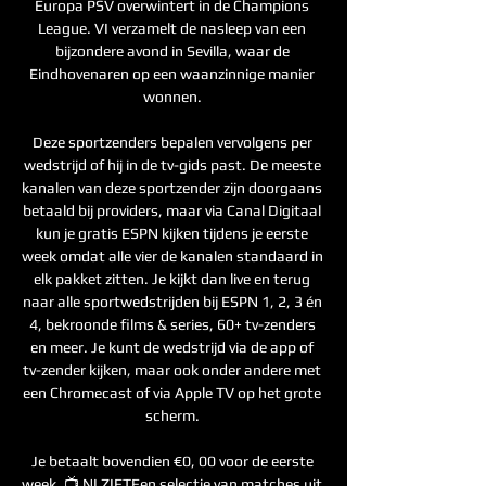
Europa PSV overwintert in de Champions 
League. VI verzamelt de nasleep van een 
bijzondere avond in Sevilla, waar de 
Eindhovenaren op een waanzinnige manier 
wonnen. 

Deze sportzenders bepalen vervolgens per 
wedstrijd of hij in de tv-gids past. De meeste 
kanalen van deze sportzender zijn doorgaans 
betaald bij providers, maar via Canal Digitaal 
kun je gratis ESPN kijken tijdens je eerste 
week omdat alle vier de kanalen standaard in 
elk pakket zitten. Je kijkt dan live en terug 
naar alle sportwedstrijden bij ESPN 1, 2, 3 én 
4, bekroonde films & series, 60+ tv-zenders 
en meer. Je kunt de wedstrijd via de app of 
tv-zender kijken, maar ook onder andere met 
een Chromecast of via Apple TV op het grote 
scherm. 

Je betaalt bovendien €0, 00 voor de eerste 
week. 📺 NLZIETEen selectie van matches uit 