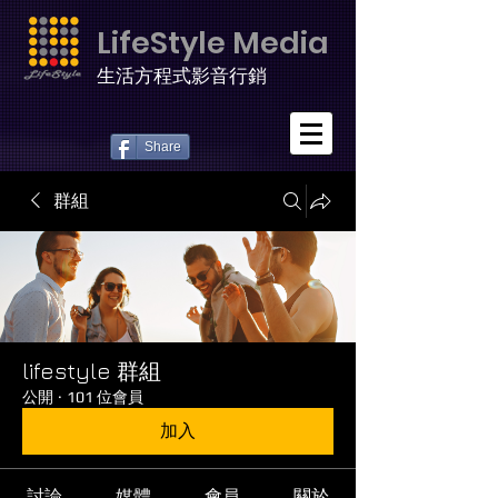
LifeStyle Media
生活方程式影音行銷
Share
群組
lifestyle 群組
公開
·
101 位會員
加入
討論
媒體
會員
關於