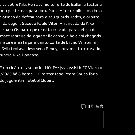
lta sobre Kiki. Remate muito forte de Euller, a testar a 
ar o poste mas para fora. Paulo Vítor recolhe uma bola 
a atraso do defesa para o seu guarda-redes, o árbitro 
nda seguir. Sacode Paulo Vítor! Arrancada de Kiko 
sse para Osmajic que remata cruzado para defesa do 
ate rasteiro do jogador flaviense, a bola sai chegada 
risca e afasta para canto Corte de Bruno Wilson, a 
 Sylla tentava devolver a Benny, cruzamento atrasado, 
cupera Kiko Bondoso. 

Famalicão ao vivo onlin [HOJE==]<<] assistir FC Vizela x 
1/2023 há 8 horas — O mister João Pedro Sousa faz a 
do jogo entre Futebol Clube ...
0 則留言