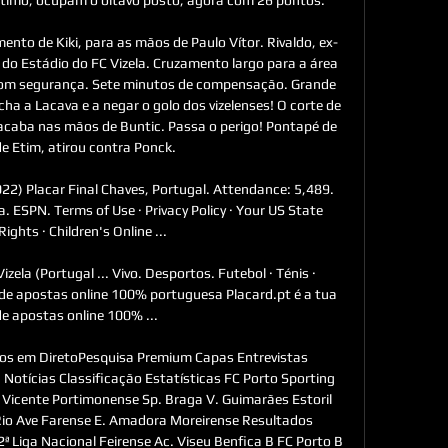
nto de Kiki, para as mãos de Paulo Vítor. Rivaldo, ex-
 do Estádio do FC Vizela. Cruzamento largo para a área 
com segurança. Sete minutos de compensação. Grande 
cha a Lacava e a negar o golo dos vizelenses! O corte de 
caba nas mãos de Buntic. Passa o perigo! Pontapé de 
de Etim, atirou contra Ponck. 

22) Placar Final Chaves, Portugal. Attendance: 5,489. 
 ESPN. Terms of Use · Privacy Policy · Your US State 
Rights · Children's Online ...

zela (Portugal ... Vivo. Desportos. Futebol · Ténis · 
de apostas online 100% portuguesa Placard.pt é a tua 
e apostas online 100% ...

ogos em DiretoPesquisa Premium Capas Entrevistas 
otícias Classificação Estatísticas FC Porto Sporting 
l Vicente Portimonense Sp. Braga V. Guimarães Estoril 
Rio Ave Farense E. Amadora Moreirense Resultados 
 Liga Nacional Feirense Ac. Viseu Benfica B FC Porto B 