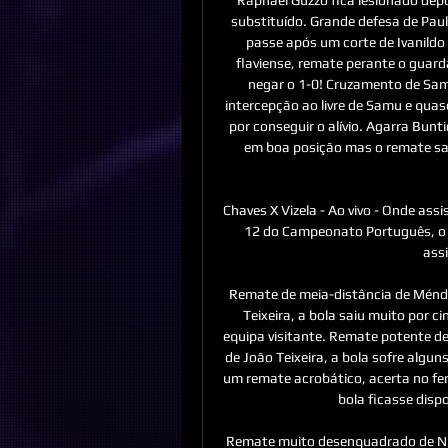
substituído. Grande defesa de Paulo
passe após um corte de Ivanildo 
flaviense, remate perante o guard
negar o 1-0! Cruzamento de Samu,
intercepção ao livre de Samu e quas
por conseguir o alívio. Agarra Bunt
em boa posição mas o remate sai
Chaves X Vizela - Ao vivo - Onde ass
12 do Campeonato Português, o j
assi
Remate de meia-distância de Méndez
Teixeira, a bola saiu muito por cim
equipa visitante. Remate potente de
de João Teixeira, a bola sofre algun
um remate acrobático, acerta no fer
bola ficasse dispo
Remate muito desenquadrado de Nuno