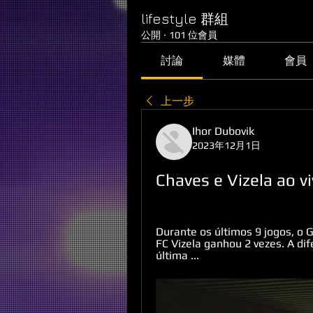
lifestyle 群組
公開
·
101 位會員
討論
媒體
會員
上一步
Ihor Dubovik
2023年12月1日
Chaves e Vizela ao v
Durante os últimos 9 jogos, o 
FC Vizela ganhou 2 vezes. A dife
última ...