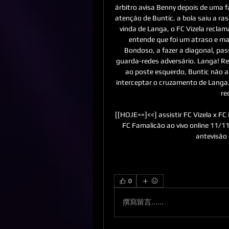
árbitro avisa Benny depois de uma fa
atenção de Buntic, a bola saiu a ras
vinda de Langa, o FC Vizela reclam
entende que foi um atraso e ma
Bondoso, a fazer a diagonal, pa
guarda-redes adversário. Langa! Rem
ao poste esquerdo, Buntic não ar
interceptar o cruzamento de Langa.
re
[[HOJE==]<<] assistir FC Vizela x FC 
FC Famalicão ao vivo online 11/1
antevisão 
0
撰寫留言......