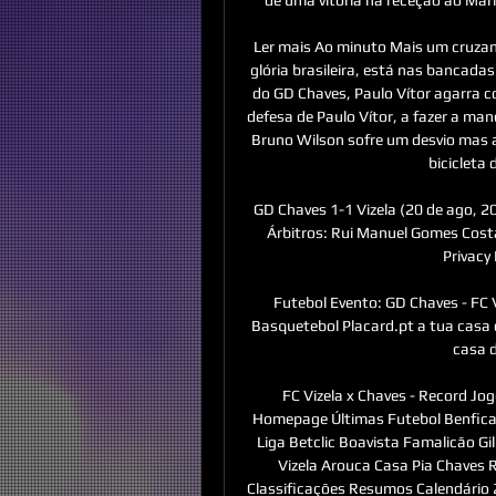
Ler mais Ao minuto Mais um cruzame
glória brasileira, está nas bancadas
do GD Chaves, Paulo Vítor agarra 
defesa de Paulo Vítor, a fazer a man
Bruno Wilson sofre um desvio mas a
bicicleta 
GD Chaves 1-1 Vizela (20 de ago, 20
Árbitros: Rui Manuel Gomes Costa.
Privacy 
Futebol Evento: GD Chaves - FC Vi
Basquetebol Placard.pt a tua casa 
casa d
FC Vizela x Chaves - Record J
Homepage Últimas Futebol Benfica N
Liga Betclic Boavista Famalicão Gi
Vizela Arouca Casa Pia Chaves 
Classificações Resumos Calendário 2ª