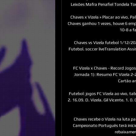
Leixões Mafra Penafiel Tondela Torr
Chaves x Vizela » Placar ao vivo, Pa
Chaves ganhou 1 vezes, houve 6 empat
10-8 a fa
Chaves vs Vizela futebol 1/12/20
Futebol. soccer liveTranslation Assi
FC Vizela x Chaves - Record Jogos
Jornada 1): Resumo FC Vizela 2-2 
Cartão am
Futebol: jogos FC Vizela ao vivo, tabe
2. 16.09. D. Vizela. Gil Vicente. 1.
Chaves recebe o Vizela na luta p
Campeonato Português terá início
rebaixament