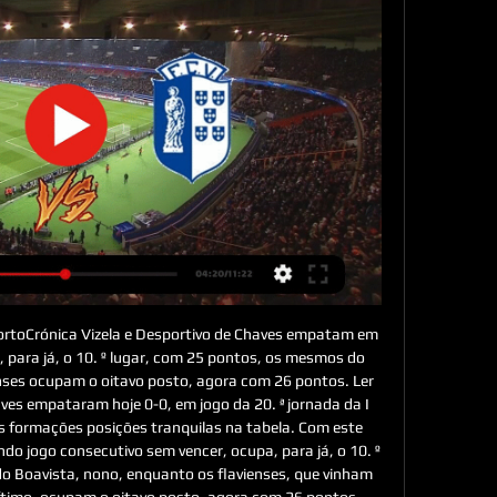
ortoCrónica Vizela e Desportivo de Chaves empatam em 
a, para já, o 10. º lugar, com 25 pontos, os mesmos do 
nses ocupam o oitavo posto, agora com 26 pontos. Ler 
ves empataram hoje 0-0, em jogo da 20. ª jornada da I 
s formações posições tranquilas na tabela. Com este 
o jogo consecutivo sem vencer, ocupa, para já, o 10. º 
 Boavista, nono, enquanto os flavienses, que vinham 
ítimo, ocupam o oitavo posto, agora com 26 pontos. 
