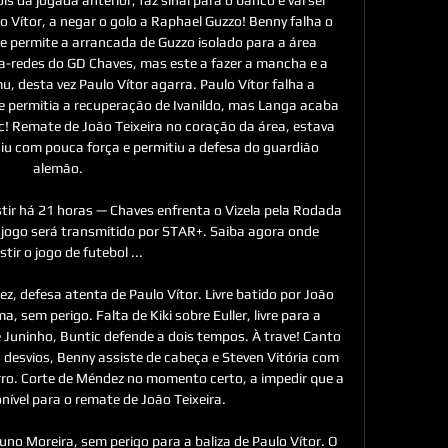
 Vítor, a negar o golo a Raphael Guzzo! Benny falha o 
e permite a arrancada de Guzzo isolado para a área 
a-redes do GD Chaves, mas este a fazer a mancha e a 
 desta vez Paulo Vítor agarra. Paulo Vítor falha a 
e permitia a recuperação de Ivanildo, mas Langa acaba 
ic! Remate de João Teixeira no coração da área, estava 
u com pouca força e permitiu a defesa do guardião 
alemão. 

istir há 21 horas — Chaves enfrenta o Vizela pela Rodada 
ogo será transmitido por STAR+. Saiba agora onde 
stir o jogo de futebol ...

, defesa atenta de Paulo Vítor. Livre batido por João 
a, sem perigo. Falta de Kiki sobre Euller, livre para a 
 Juninho, Buntic defende a dois tempos. À trave! Canto 
s desvios, Benny assiste de cabeça e Steven Vitória com 
ro. Corte de Méndez no momento certo, a impedir que a 
nível para o remate de João Teixeira. 

 Moreira, sem perigo para a baliza de Paulo Vítor. O 