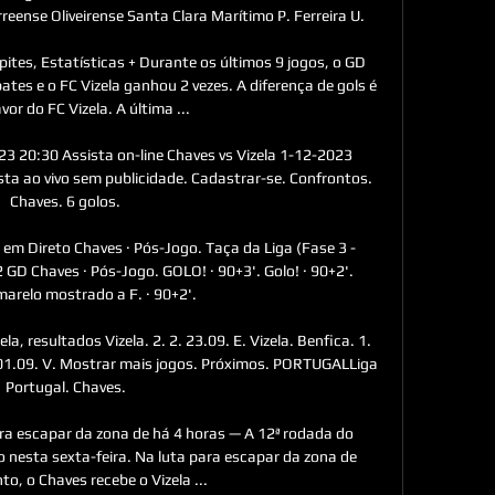
eense Oliveirense Santa Clara Marítimo P. Ferreira U. 

lpites, Estatísticas + Durante os últimos 9 jogos, o GD 
es e o FC Vizela ganhou 2 vezes. A diferença de gols é 
vor do FC Vizela. A última ...

23 20:30 Assista on-line Chaves vs Vizela 1-12-2023 
sta ao vivo sem publicidade. Cadastrar-se. Confrontos. 
Chaves. 6 golos.

 em Direto Chaves · Pós-Jogo. Taça da Liga (Fase 3 - 
GD Chaves · Pós-Jogo. GOLO! · 90+3'. Golo! · 90+2'. 
arelo mostrado a F. · 90+2'.

la, resultados Vizela. 2. 2. 23.09. E. Vizela. Benfica. 1. 
 0. 01.09. V. Mostrar mais jogos. Próximos. PORTUGALLiga 
Portugal. Chaves.

ara escapar da zona de há 4 horas — A 12ª rodada do 
 nesta sexta-feira. Na luta para escapar da zona de 
o, o Chaves recebe o Vizela ...
