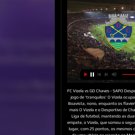
FC Vizela vs GD Chaves - SAPO Desp
jogo de 'tranquilos' O Vizela ocup
Boavista, nono, enquanto os flavie
mais O Vizela e o Desportivo de Cha
Liga de futebol, mantendo as dua
empate, o Vizela, que somou o segund
lugar, com 25 pontos, os mesmos do
de uma vitória na receção ao Mar