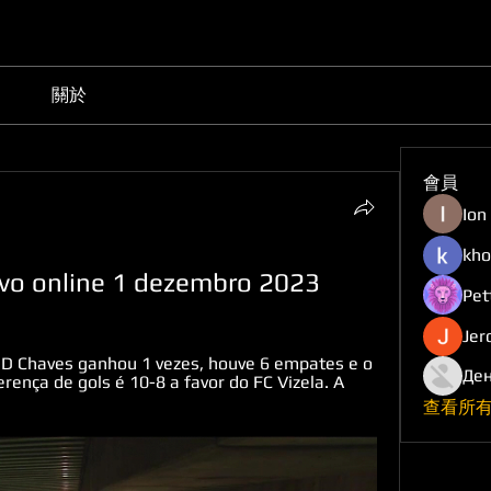
關於
會員
Ion
kho
ivo online 1 dezembro 2023
Pet
Jer
GD Chaves ganhou 1 vezes, houve 6 empates e o 
Ден
rença de gols é 10-8 a favor do FC Vizela. A 
查看所有