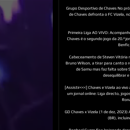
Grupo Desportivo de Chaves No próx
de Chaves defronta o FC Vizela, n
Primeira Liga AO VIVO: Acompanhe 
Chaves é o segundo jogo da 20.ª jor
Benfic
Cabeceamento de Steven Vitória n
Bruno Wilson, a tirar para canto o 
de Samu mas faz falta sobre St
desequilibrar e
[Assistir<<<] Chaves e Vizela ao vivo
um jornal online: Liga directo, jogo
Rona
GD Chaves x Vizela (1 de dez, 2023) 
(BR), incluin
Raphael Guzzo fica lesionado depoi