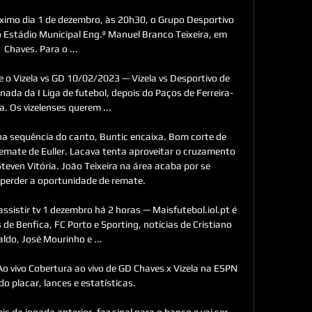
imo dia 1 de dezembro, às 20h30, o Grupo Desportivo 
o Estádio Municipal Eng.º Manuel Branco Teixeira, em 
Chaves. Para o ...

o Vizela vs GD 10/02/2023 — Vizela vs Desportivo de 
nada da I Liga de futebol, depois do Paços de Ferreira-
a. Os vizelenses querem ...

a sequência do canto, Buntic encaixa. Bom corte de 
remate de Euller. Lacava tenta aproveitar o cruzamento 
even Vitória. João Teixeira na área acaba por se 
 perder a oportunidade de remate. 

 assistir tv 1 dezembro há 2 horas — Maisfutebol.iol.pt é 
s de Benfica, FC Porto e Sporting, notícias de Cristiano 
ldo, José Mourinho e ...

Ao vivo Cobertura ao vivo de GD Chaves x Vizela na ESPN 
do placar, lances e estatísticas.

s da jogada anterior, faz sinal para o banco e vai ser 