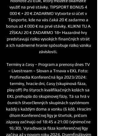
hodnote 20 EUR, ktorý môžete okamžite 
využiť na prvé stávky. TIPSPORT BONUS 4 
000 € + 20 € ZADARMO Vytvorte si účet v 
Tipsporte, kde na vás čaká 20 € zadarmo a 
bonus až 4 000 € na prvé stávky. KLIKNI TU A 
ZÍSKAJ 20 € ZADARMO 18+ Hazardné hry 
predstavujú riziko vysokých finančných strát 
a ich nadmerné hranie spôsobuje riziko vzniku 
závislosti. 

Termíny a časy – Program a prenosy dnes TV 
– Livestream – Slovan a Trnava v EKL Foto: 
Profimedia Konferenčná liga 2023/2024: 
termíny, hracie dni, časy (skupinová fáza, 
play off) Po štyroch kvalifikačných kolách sa 
EKL prehupla do skupinovej fázy. Tá sa hrá v 
ôsmich štvorčlenných skupinách systémom 
každý s každým doma a vonku (6 kôl). Hracím 
dňom Konferenčnej ligy je štvrtok, pričom 
zápasy začínajú od 18:45 a 21:00 (výnimočne 
16:30). Vyraďovacia fáza konferenčnej ligy 
začína až v novom roku 2024. Osemfinálovým 