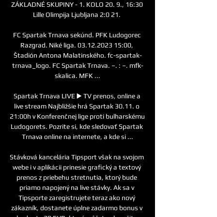
ZÁKLADNÉ SKUPINY - 1. KOLO 20. 9., 16:30 
Lille Olimpija Ljubljana 2:0 21. 

FC Spartak Trnava sekúnd. PFK Ludogorec 
Razgrad. Niké liga. 03.12.2023 15:00, 
Štadión Antona Malatinského. fc-spartak-
trnava_logo. FC Spartak Trnava. –. : –. mfk-
skalica. MFK ...

Spartak Trnava LIVE ▶️ TV prenos, online a 
live stream Najbližšie hrá Spartak 30.11. o 
21:00h v Konferenčnej lige proti bulharskému 
Ludogorets. Pozrite si, kde sledovať Spartak 
Trnava online na internete, a kde si ...

Stávková kancelária Tipsport však na svojom 
webe i v aplikácii prinesie grafický a textový 
prenos z priebehu stretnutia, ktorý bude 
priamo napojený na live stávky. Ak sa v 
Tipsporte zaregistrujete teraz ako nový 
zákazník, dostanete úplne zadarmo bonus v 