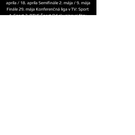
apríla / 18. apríla Semifinále 2. mája / 9. mája 
Finále 29. mája Konferenčná liga v TV: Sport 
1, Sport 2, RTVS Šport Od skupinovej fázy 
vysielajú Konferenčnú ligu stanice Sport 1 a 
Sport 2, avšak iba vybrané zápasy. Vysielacie 
práva pre EKL vlastní na aktuálnu sezónu aj 
RTVS Šport; slovenská televízia však bude 
vysielať najmä zápasy slovenských tímov 
(Slovan, Trnava). Zápasy CZ tímov v EKL 
hľadajte aj na ČT Sport a O2 TV Sport 
Konferenčná liga dnes (30. ) – program a 
priame prenosy v televízii Na tomto mieste 
nájdete prehľad všetkých zápasov skupinovej 
fázy EKL spolu s výsledkami. Sekciu budeme 
pravidelne aktualizovať o informácie 
ohľadom duelov vysielaných v televízii. Astana 
vs. Dinamo Záhreb (30. 

Vstupenky - Trnava - MaxiTicket Online 
predaj vstupeniek a lístkov na kultúrne a 
športové podujatia, koncerty a festivaly. 