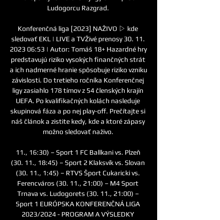
Ludogorcu Razgrad. 

Konferenčná liga [2023] NAŽIVO ▷ kde 
sledovať EKL | LIVE a TVŽivé prenosy 30. 11. 
2023 06:53 | Autor: Tomáš 18+ Hazardné hry 
predstavujú riziko vysokých finančných strát 
a ich nadmerné hranie spôsobuje riziko vzniku 
závislosti. Do tretieho ročníka Konferenčnej 
ligy zasiahlo 178 tímov z 54 členských krajín 
UEFA. Po kvalifikačných kolách nasleduje 
skupinová fáza a po nej play-off. Prečítajte si 
náš článok a zistite kedy, kde a ktoré zápasy 
možno sledovať naživo. 

11., 16:30) – Sport 1 FC Ballkani vs. Plzeň 
(30. 11., 18:45) – Sport 2 Klaksvík vs. Slovan 
(30. 11., 1:45) – RTVS Šport Cukaricki vs. 
Ferencváros (30. 11., 21:00) – M4 Sport 
Trnava vs. Ludogorets (30. 11., 21:00) – 
Sport 1 EURÓPSKA KONFERENČNÁ LIGA 
2023/2024 - PROGRAM A VÝSLEDKY 