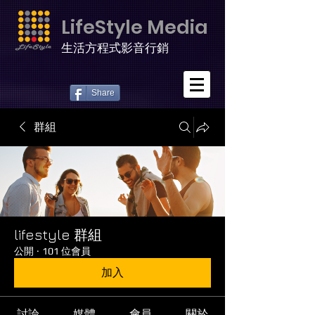
LifeStyle Media
生活方程式影音行銷
Share
群組
lifestyle 群組
公開
·
101 位會員
加入
討論
媒體
會員
關於