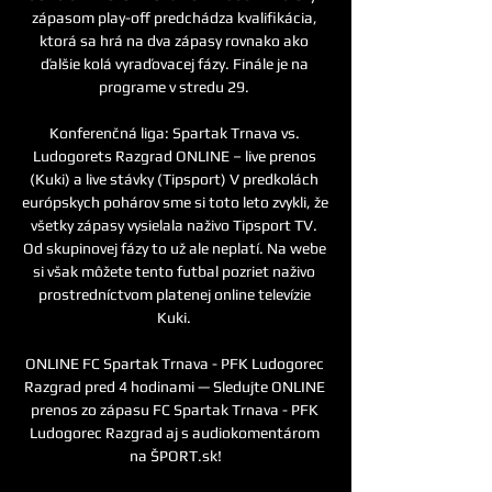
zápasom play-off predchádza kvalifikácia, 
ktorá sa hrá na dva zápasy rovnako ako 
ďalšie kolá vyraďovacej fázy. Finále je na 
programe v stredu 29. 

Konferenčná liga: Spartak Trnava vs. 
Ludogorets Razgrad ONLINE – live prenos 
(Kuki) a live stávky (Tipsport) V predkolách 
európskych pohárov sme si toto leto zvykli, že 
všetky zápasy vysielala naživo Tipsport TV. 
Od skupinovej fázy to už ale neplatí. Na webe 
si však môžete tento futbal pozriet naživo 
prostredníctvom platenej online televízie 
Kuki. 

ONLINE FC Spartak Trnava - PFK Ludogorec 
Razgrad pred 4 hodinami — Sledujte ONLINE 
prenos zo zápasu FC Spartak Trnava - PFK 
Ludogorec Razgrad aj s audiokomentárom 
na ŠPORT.sk!
