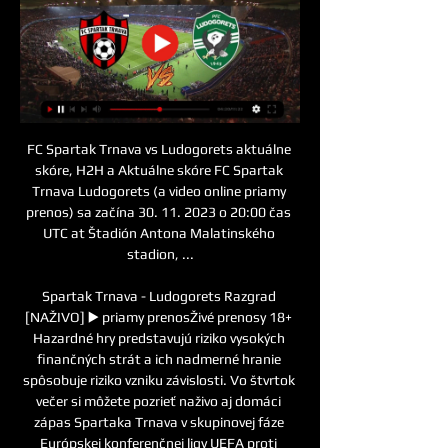
FC Spartak Trnava vs Ludogorets aktuálne 
skóre, H2H a Aktuálne skóre FC Spartak 
Trnava Ludogorets (a video online priamy 
prenos) sa začína 30. 11. 2023 o 20:00 čas 
UTC at Štadión Antona Malatinského 
stadion, ...

Spartak Trnava - Ludogorets Razgrad 
[NAŽIVO] ▶️ priamy prenosŽivé prenosy 18+ 
Hazardné hry predstavujú riziko vysokých 
finančných strát a ich nadmerné hranie 
spôsobuje riziko vzniku závislosti. Vo štvrtok 
večer si môžete pozrieť naživo aj domáci 
zápas Spartaka Trnava v skupinovej fáze 
Európskej konferenčnej ligy UEFA proti 