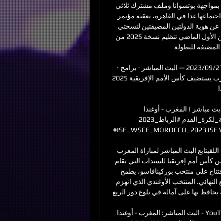
أخرى، في حين تبدو السنغال مرشحة لاستضافة نسخة 2027 بمواجهة بوتسوانا وملف مشترك ثلاثي 
لكينيا وتنزانيا وأوغندا. وتعقد اللجنة التنفيذية للاتحاد الأفريقي اجتماعها غدا في القاهرة، يعقبه مؤتمر 
صحافي لرئيسه الجنوب أفريقي باتريس موتسيبي، يعلن فيه عن هوية الدولتين المضيفتين لنسختي 
2025 و2027. وكان الاتحاد الأفريقي سحب في أكتوبر/تشرين الأول الماضي تنظيم نسخة 2025 من 
لمضيفة للبطولة. 
المغرب يستضيف كأس الأمم الإفريقية 2025 وكينيا وتنزانيا 27‏/09‏/2023 — البث المباشر · برامج · 
ريبورتاج · نشرة الأخبار · شبكة البرامج. المواضيع. رياضة المغرب يستضيف كأس الأمم الإفريقية 2025 
.
بث مباشر | المغرب - أوغندا - YouTube 2:01:18بث مباشر | المغرب - أوغندا 
#بطولة_العالم_المدرسية_لكرة_القدم #الرباط_2023 ##footballtournament 
ISF_WSCF_MOROCCO_2023 ISF ‏/07‏/2023
بث مباشر: المغرب - أوغندا || كأس أمم إفريقيا للسيدات || - اللقبتابع البث المباشر لمباراة المغرب 
وأوغندا برسم الجولة الثانية من مباريات المجموعة الأولى ضمن كأس أمم إفريقيا للسيدات التي تقام 
حاليا في المغرب. المنتخب المغربي الذي فاز في مباراة الافتتاح على منتخب بوركينافاسو، يطمح 
لتحقيق فوزه الثاني على التوالي في الكان، وحسم التأهل لربع النهائي. المنتخب الأوغندي الذي انهزم 
يحافظ بها على آماله في بلوغ دور الربع. 
البث المباشر: المغرب - أوغندا - YouTube المغرب و أوغندا /موعد وتوقيت المقابلة /كأس أفريقيا 