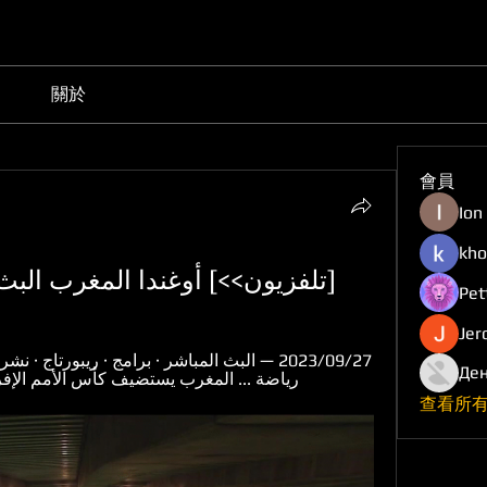
關於
會員
Ion
kho
[تلفزيون>>] أوغندا المغرب البث المباشر
Pet
Jer
Ден
رياضة ... المغرب يستضيف كأس الأمم الإفريقية 2025 وكينيا وتنزانيا وأو
查看所有