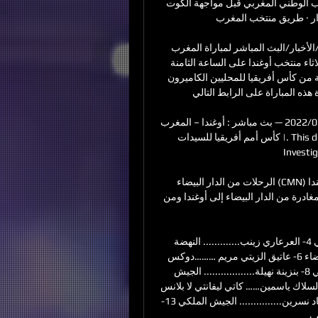
مباراة المغرب 1-2 بنين · بث مباشر | المران الأخير ل المنتخب الوطني المغربي قبل مواجهة الكوت 
طريق منتخب المغرب ...YouTube · Arryadia TV · 23‏/07‏/2023
البث المباشر لمباراة المغرب أوغندا – برلمان. كومالرئيسية/الأخبار/البث المباشر لمباراة المغرب 
أوغندا الخط: واجه المنتخب الوطني المغربي مساء اليوم الثلاثاء منتخب أوغندا على الساعة الثامنة 
مساء بملعب دي لا ريو نيفيكاتيون، ضمن لقاءات الجولة الثالثة من كأس أفريقيا للمحليين الكاميرون 
لمباراة على الرابط التالي: https://ww. kora-live. tv/bein7. 
بث مباشر : أوغندا – المغرب | كأس أمم أفريقيا للسيدات 05‏/07‏/2022 — بث مباشر : أوغندا – المغرب 
| كأس أمم أفريقيا للسيدات. This domain name has been seized by Homeland Security 
Investig
الرحلات من الدار البيضاء (CMN) إلى أوغندا (UG) ... البث التلفزيوني المباشر من iceالإنترنت 
اللاسلكيترفيه الأطفالوجبات الدرجة يعد البحث عن الرحلات المغادرة من الدار البيضاء إلى أوغندا ومن 
شباب المحمدية 3- الرويساء إيناس............... كان الفرنسي 4- العرعاري زينب............. النهضة 
الرياضية البركانية 5- حجري مريم …………. سبورتينغ الدارالبيضاء 6- عاتيق الزيتي مريم ………دوكس 
لوكونو الإسباني 7- أيت الحاج حنان.............. الجيش الملكي 8- بنزينة نهيلة.................. الجيش 
الملكي 9- بوخامي سهام............. الجيش الملكي 10- مرابط السلاك ياسمين…… كاتي ليفانتي لا بلانس 
الإسباني 11 - الصغير صباح............... بال السويسري 12- الشاد نسرين............... الجيش الملكي 13- 
.. 