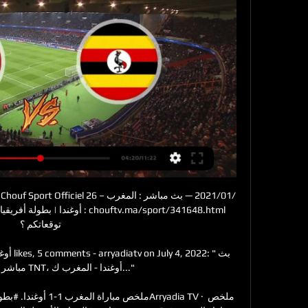
أوغندا | بطولة أفريقيا للاعبين الم
توقعاتكم ؟

مباشر على الريا
