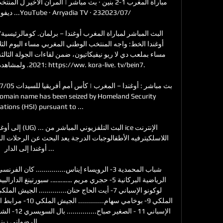
ديفوار · 

2021. ولمشاهدة هذه ا

ations (HSI) pursuant to ...

أوغندا إلى الدار ...

الرضواني زينب...........
