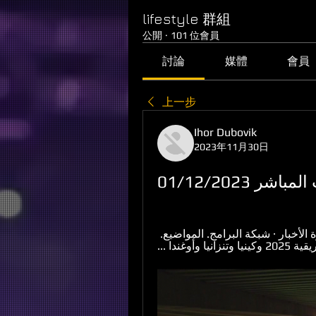
lifestyle 群組
公開
·
101 位會員
討論
媒體
會員
上一步
Ihor Dubovik
2023年11月30日
 01/12/2023
27‏/09‏/2023 — البث المباشر · برامج · ريبورتاج · نشرة الأخبار · شبكة البرامج. المواضيع. 
غندا ...