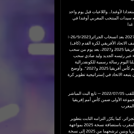
. واللاعبات قبل يوم واحد — Live (1). تابعنا على : 
جميع الأخبار · الأخبار الرئيسية · فلاش رياضي · صوت وتواجه سيدات المنتخب المغربي أوغندا في 
 ...
المغرب والسنغال الأقرب لاستضافة كأس أفريقيا في 2025 و2027 بعد انسحاب الجزائر26/9/2023-|
آخر تحديث: 26/9/202306:56 م (بتوقيت مكة المكرمة)يكشف الاتحاد الأفريقي لكرة القدم (كاف) 
غدا الأربعاء في القاهرة عن البلديْن المضيفين لنسختي كأس أفريقيا 2025 و2027، بعد يوم من سحب 
الجزائر ملفي ترشيحها. وأعلن الاتحاد الجزائري اليوم الثلاثاء عبر رئيسه الجديد وليد صادي سحب 
الملفيْن، وقال صادي في تصريح للتلفزيون الحكومي "أرسلنا اليوم رسالة رسمية للكونفدرالية 
الأفريقية لكرة القدم نعلن فيها سحب ملفي الجزائر من تنظيم كأس أفريقيا 2025 و2027". وأوضح 
الاتحاد الجزائري أن هذا الانسحاب "يأتي بسبب النهج الجديد الذي يتبعه الاتحاد في إستراتيجية تطوير كرة 
بث مباشر: المغرب - أوغندا || كأس أمم إفريقيا للسيدات || - اللقب 05‏/07‏/2022 — تابع البث المباشر 
لمباراة المغرب وأوغندا برسم الجولة الثانية من مباريات المجموعة الأولى ضمن كأس أمم إفريقيا 
المغرب.
يركّز الاتحاد جهوده على إعادة تنظيم وتنشيط كرة القدم في الجزائر، كما يكرّر التزامه الثابت بتطوير 
كرة القدم الأفريقية". ومع انسحاب الجزائر، ارتفعت حظوظ المغرب باستضافة نسخة 2025 بمواجهة 
ملف مشترك بين نيجيريا وبنين، في ظل تقارير عن سحب نيجيريا وبنين ترشحهما من 2025 إلى نسخة 