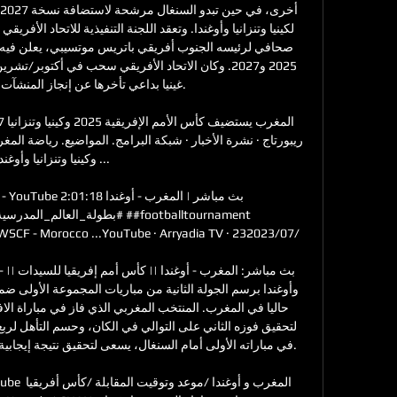
غينيا بداعي تأخرها عن إنجاز المنشآت ا

وكينيا وتنزانيا وأوغندا ..

#WSCF - Morocco ...YouTube · Arryadia TV · 23

في مباراته الأولى أمام السنغال، يسعى لتحقيق نتيجة إيجابية 
