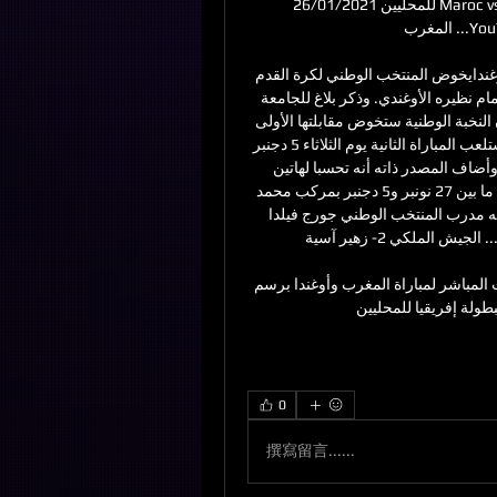
للمحليين 26/01/2021 Maroc vs Uganda | CHAN بث مباشر مباراة المغرب واوغندا - 
المغرب ...YouTube · ziad essaber · 26‏/01‏/2021

المنتخب الوطني النسوي يخوض مبارتين وديتين ضد منتخب أوغندايخوض المنتخب الوطني لكرة القدم 
النسوية، يومي فاتح وخامس دجنبر المقبل، مباراتين وديتين أمام نظيره الأوغندي. وذكر بلاغ للجامعة 
الملكية المغربية لكرة القدم، نشرته على موقعها الرسمي، أن النخبة الوطنية ستخوض مقابلتها الأولى 
يوم الجمعة فاتح دجنبر بملعب الأب جيكو بالدار البيضاء، فيما ستلعب المباراة الثانية يوم الثلاثاء 5 دجنبر 
بالمركب الرياضي ولي العهد الأمير مولاي الحسن بالرباط. وأضاف المصدر ذاته أنه تحسبا لهاتين 
المباراتين الوديتين، ستدخل العناصر الوطنية في تجمع إعدادي ما بين 27 نونبر و5 دجنبر بمركب محمد 
السادس لكرة القدم. وفي ما يلي قائمة اللاعبات اللواتي وجه مدرب المنتخب الوطني جورج فيلدا 
الدعوة إليهن: 1- الرميشي خديجة............ الجيش الملكي 2- زهير آسية................. 

فوز المغرب على أوغندا 5-2 - اللقب 26‏/01‏/2021 — تابع البث المباشر لمباراة المغرب وأوغندا برسم 
0
撰寫留言......