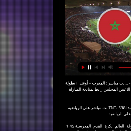
بث مباشر : المغرب – أوغندا | بطولة... - Chouf Sport Officiel 26‏/01‏/2021 — بث مباشر : المغرب – 
حليين رابط لمتابعة المباراة : chouftv.ma/sport/341648.html 
بث مباشر على الرياضية TNT، أوغندا 538 likes, 5 comments - arryadiatv on July 4, 2022‎: "‏بث 
ضية TNT، أوغندا - المغرب ك..."‎
ملخص مباراة المغرب 1-1 أوغندا. #بطولة_العالم_لكرة_القدم_المدرسية 1:45Arryadia TV · ملخص 