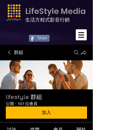
LifeStyle Media
生活方程式影音行銷
Share
群組
lifestyle 群組
公開
·
101 位會員
加入
討論
媒體
會員
關於