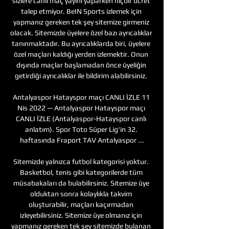
sizlere canlı maç yayını yaparken hiçbir ücret 
talep etmiyor. BeIN Sports izlemek için 
yapmanız gereken tek şey sitemize girmeniz 
olacak. Sitemizde üyelere özel bazı ayrıcalıklar 
tanınmaktadır. Bu ayrıcalıklarda biri, üyelere 
özel maçları kaldığı yerden izlemektir. Onun 
dışında maçlar başlamadan önce üyeliğin 
getirdiği ayrıcalıklar ile bildirim alabilirsiniz. 

Antalyaspor Hatayspor maçı CANLI İZLE 11 
Nis 2022 — Antalyaspor Hatayspor maçı 
CANLI İZLE (Antalyaspor-Hatayspor canlı 
anlatım). Spor Toto Süper Lig'in 32. 
haftasında Fraport TAV Antalyaspor ...

Sitemizde yalnızca futbol kategorisi yoktur. 
Basketbol, tenis gibi kategorilerde tüm 
müsabakaları da bulabilirsiniz. Sitemize üye 
olduktan sonra kolaylıkla takvim 
oluşturabilir, maçları kaçırmadan 
izleyebilirsiniz. Sitemize üye olmanız için 
yapmanız gereken tek şey sitemizde bulanan 