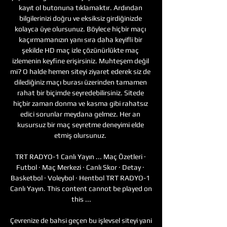
kayıt ol butonuna tıklamaktır. Ardından 
bilgilerinizi doğru ve eksiksiz girdiğinizde 
kolayca üye olursunuz. Böylece hiçbir maçı 
kaçırmamanızın yanı sıra daha keyifli bir 
şekilde HD maç izle çözünürlükte maç 
izlemenin keyfine erişirsiniz. Muhteşem değil 
mi? O halde hemen siteyi ziyaret ederek siz de 
dilediğiniz maçı burası üzerinden tamamen 
rahat bir biçimde seyredebilirsiniz. Sitede 
hiçbir zaman donma ve kasma gibi rahatsız 
edici sorunlar meydana gelmez. Her an 
kusursuz bir maç seyretme deneyimi elde 
etmiş olursunuz. 

TRT RADYO-1 Canlı Yayın ... Maç Özetleri · 
Futbol · Maç Merkezi · Canlı Skor · Detay · 
Basketbol · Voleybol · Hentbol TRT RADYO-1 
Canlı Yayın. This content cannot be played on 
this ...

Çevrenize de bahsi geçen bu işlevsel siteyi yani 