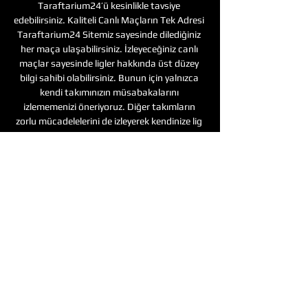
Taraftarium24’ü kesinlikle tavsiye 
edebilirsiniz. Kaliteli Canlı Maçların Tek Adresi 
Taraftarium24 Sitemiz sayesinde dilediğiniz 
her maça ulaşabilirsiniz. İzleyeceğiniz canlı 
maçlar sayesinde ligler hakkında üst düzey 
bilgi sahibi olabilirsiniz. Bunun için yalnızca 
kendi takımınızın müsabakalarını 
izlememenizi öneriyoruz. Diğer takımların 
zorlu mücadelelerini de izleyerek kendinize lig 
bilgisi katabilirsiniz. Ayrıyeten sitemiz bütün 
akıllı cihazlar ile uyum içerisinde çalışır. 

Kuzeyboru spor. hatayspor altay canli mac 
izle - ulak haber türkiyenin en büyük atletizm 
salonu açılış için gün sayıyor, yasal olmayan 
bahis siteleri isimleri: lisanslı bahis siteleri 
canlı, arena güvenilir bahis ve ...

TRT Spor. Antalyaspor - Hatayspor maçı 
canlı izle (BeINSports) Hatay Antalya maçı 
canlı izle İşte Hatayspor Antalyaspor maçı 