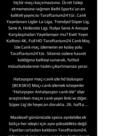
hiçbir maçı kaçırmazsınız. Ücret talep 
etmemesine rağmen BeIN Sports’un en 
kaliteli yayıncısı Taraftarium24’tür. Canlı 
Yayınlanan Ligler La Liga, Trendyol Süper Lig, 
Serie A, Hollanda Ligi, İtalya Seria A Avrupa 
Karşılaşmaları Yayınlanıyor mu? Evet Yayın 
Kalitesi 4K, Full HD Taraftarium24 Canlı Maç 
İzle Canlı maç izlemenin en kolay yolu 
Taraftarium24’tür. Sitemiz sizlere hasret 
kaldığınız kaliteyi sunarak, futbol 
müsabakalarının tadını çıkartmanıza yarar. 

Hatayspor maçı canlı izle hd boluspor 
{BCKSKV} Maçı canlı izlemek isteyenler 
"Hatayspor Antalyaspor canlı izle" diye 
araştırırken maçın canlı yayın linki ve diğer. 
Süper Lig'de heyecan dorukta. 26. hafta ...

Maalesef günümüzde spora ayrılabilecek 
bütçe her izleyici için aynı yükseklikte değil. 
Fiyatları ortadan kaldıran Taraftarium24, 