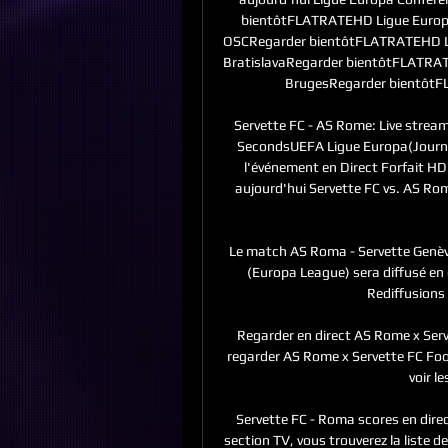
bientôtFLATRATEHD Ligue Europa C
OSCRegarder bientôtFLATRATEHD Lig
BratislavaRegarder bientôtFLATRAT
BrugesRegarder bientôtFL
Servette FC - AS Rome: Live strea
SecondsUEFA Ligue Europa(Journée
l'événement en Direct Forfait HD 
aujourd'hui Servette FC vs. AS Rom
Le match AS Roma - Servette Genève
(Europa League) sera diffusé en 
Rediffusions 
Regarder en direct AS Rome x Ser
regarder AS Rome x Servette FC Footb
voir l
Servette FC - Roma scores en direc
section TV, vous trouverez la liste 