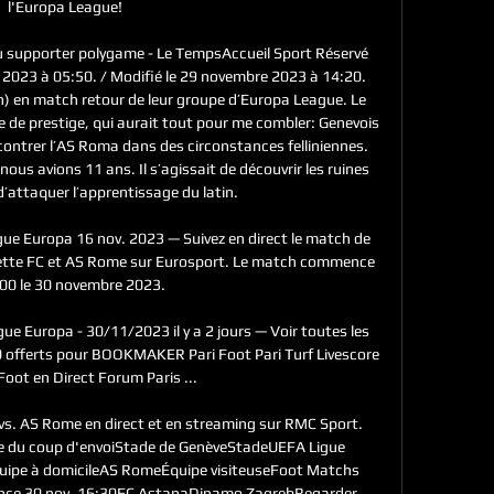
l'Europa League!

u supporter polygame - Le TempsAccueil Sport Réservé 
2023 à 05:50. / Modifié le 29 novembre 2023 à 14:20. 
h) en match retour de leur groupe d’Europa League. Le 
e de prestige, qui aurait tout pour me combler: Genevois 
ncontrer l’AS Roma dans des circonstances felliniennes. 
us avions 11 ans. Il s’agissait de découvrir les ruines 
’attaquer l’apprentissage du latin. 

gue Europa 16 nov. 2023 — Suivez en direct le match de 
vette FC et AS Rome sur Eurosport. Le match commence 
00 le 30 novembre 2023.

ue Europa - 30/11/2023 il y a 2 jours — Voir toutes les 
 offerts pour BOOKMAKER Pari Foot Pari Turf Livescore 
oot en Direct Forum Paris ...

vs. AS Rome en direct et en streaming sur RMC Sport. 
e du coup d'envoiStade de GenèveStadeUEFA Ligue 
ipe à domicileAS RomeÉquipe visiteuseFoot Matchs 
ence 30 nov. 16:30FC AstanaDinamo ZagrebRegarder 