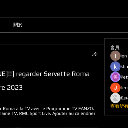
關於
會員
Ion
kho
]!!] regarder Servette Roma 
Pet
re 2023
Jer
Ден
查看所有
r Roma à la TV avec le Programme TV FANZO. 
haîne TV. RMC Sport Live. Ajouter au calendrier. 