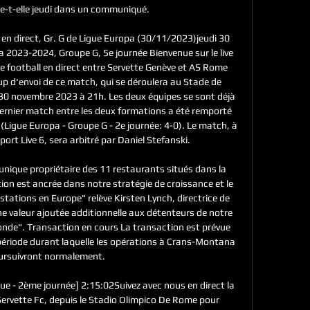
e-t-elle jeudi dans un communiqué. 

en direct, Gr. G de Ligue Europa (30/11/2023)jeudi 30 
2023-2024, Groupe G, 5e journée Bienvenue sur le live 
e football en direct entre Servette Genève et AS Rome 
up d'envoi de ce match, qui se déroulera au Stade de 
 30 novembre 2023 à 21h. Les deux équipes se sont déjà 
dernier match entre les deux formations a été remporté 
(Ligue Europa - Groupe G - 2e journée: 4-0). Le match, à 
ort Live 6, sera arbitré par Daniel Stefanski. 

'unique propriétaire des 11 restaurants situés dans la 
tion est ancrée dans notre stratégie de croissance et le 
ations en Europe" relève Kirsten Lynch, directrice de 
une valeur ajoutée additionnelle aux détenteurs de notre 
monde". Transaction en cours La transaction est prévue 
période durant laquelle les opérations à Crans-Montana 
ursuivront normalement. 

e - 2ème journée] 2:15:02Suivez avec nous en direct la 
Servette Fc, depuis le Stadio Olimpico De Rome pour 