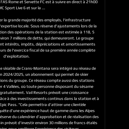
AS Rome et Servette FC est à suivre en direct à 21h00 
C Sport Live 6 et sur la ...

r la grande majorité des employés, l'infrastructure 
'expertise locale. Sous réserve d'ajustements lors de la 
ation des opérations de la station est estimée à 118, 5 
iron 7 millions de dette, qui demeureront. Le groupe 
ant intérêts, impôts, dépréciations et amortissements 
urs de l'exercice fiscal de sa première année complète 
d'exploitation. 

ne skiable de Crans-Montana sera intégré au réseau de 
son 2024/2025, un abonnement qui permet de skier 
ions du groupe. Ce réseau compte aussi des stations 
ier 4 Vallées, où toute personne disposant du sésame 
 gratuitement. Vail Resorts prévoit une croissance 
e à des investissements continus dans la station et à 
pic Pass. "Cela permettra d'attirer une clientèle 
n quête d'une expérience haut de gamme dans les Alpes 
éserve du calendrier d'approbation et de réalisation des 
n prévoit d'investir environ 30 millions de francs étalés 
ées pour améliorer l'expérience des visiteurs. 
