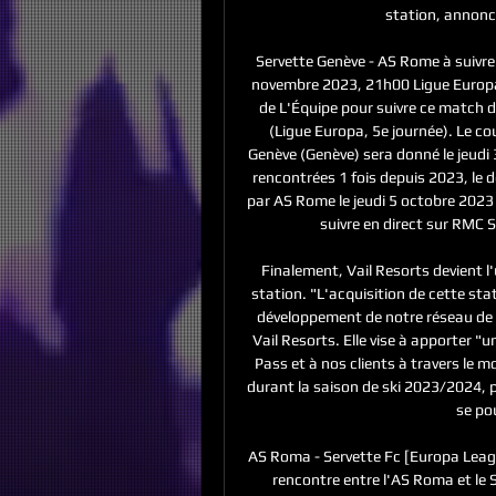
station, annonc
Servette Genève - AS Rome à suivre 
novembre 2023, 21h00 Ligue Europa 
de L'Équipe pour suivre ce match d
(Ligue Europa, 5e journée). Le co
Genève (Genève) sera donné le jeudi
rencontrées 1 fois depuis 2023, le 
par AS Rome le jeudi 5 octobre 2023 
suivre en direct sur RMC Sp
Finalement, Vail Resorts devient l
station. "L'acquisition de cette sta
développement de notre réseau de st
Vail Resorts. Elle vise à apporter "
Pass et à nos clients à travers le 
durant la saison de ski 2023/2024, 
se po
AS Roma - Servette Fc [Europa Leagu
rencontre entre l'AS Roma et le 