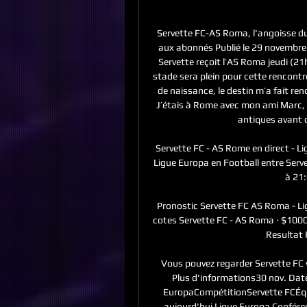
Servette FC-AS Roma, l'angoisse d
aux abonnés Publié le 29 novembre 
Servette reçoit l’AS Roma jeudi (21
stade sera plein pour cette rencontr
de naissance, le destin m’a fait re
J’étais à Rome avec mon ami Marc, no
antiques avant d
Servette FC - AS Rome en direct - Li
Ligue Europa en Football entre Ser
à 21:
Pronostic Servette FC AS Roma - Lig
cotes Servette FC - AS Roma · $1000
Resultat F
Vous pouvez regarder Servette FC 
Plus d'informations30 nov. Dat
EuropaCompétitionServette FCÉqu
aujourd'hui Ligue Europa Confér