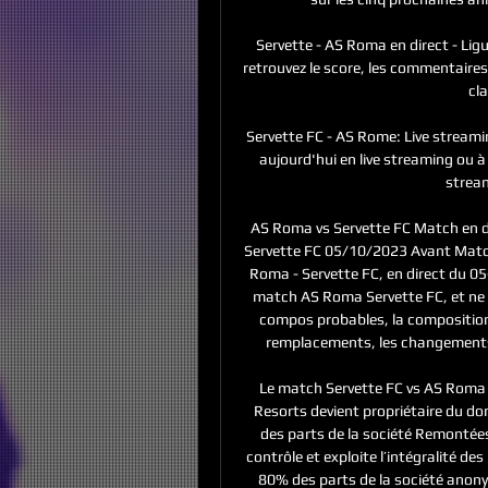
Servette - AS Roma en direct - Lig
retrouvez le score, les commentaires, 
cla
Servette FC - AS Rome: Live streami
aujourd'hui en live streaming ou à 
strea
AS Roma vs Servette FC Match en d
Servette FC 05/10/2023 Avant Match
Roma - Servette FC, en direct du 05
match AS Roma Servette FC, et ne l
compos probables, la composition o
remplacements, les changements d
Le match Servette FC vs AS Roma d
Resorts devient propriétaire du do
des parts de la société Remonté
contrôle et exploite l’intégralité d
80% des parts de la société anonyme