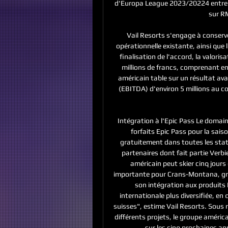
d'Europa League 2023/20224 entre l'
sur RM
Vail Resorts s'engage à conserve
opérationnelle existante, ainsi que l
finalisation de l'accord, la valoris
millions de francs, comprenant env
américain table sur un résultat av
(EBITDA) d'environ 5 millions au co
Intégration à l'Epic Pass Le domai
forfaits Epic Pass pour la sai
gratuitement dans toutes les stat
partenaires dont fait partie Verb
américain peut skier cinq jours
importante pour Crans-Montana, grâc
son intégration aux produits E
internationale plus diversifiée, e
suisses", estime Vail Resorts. Sous r
différents projets, le groupe américai
sur les cinq prochaines ann