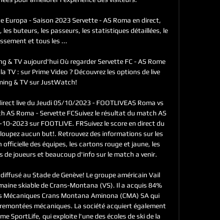
ue Europa - Saison 2023 Servette - AS Roma en direct, 
les buteurs, les passeurs, les statistiques détaillées, le 
ssement et tous les ...

ng & TV aujourd'hui Où regarder Servette FC - AS Rome 
la TV : sur Prime Video ? Découvrez les options de live 
ming & TV sur JustWatch!

irect live du Jeudi 05/10/2023 - FOOTLIVEAS Roma vs 
 AS Roma - Servette FCSuivez le résultat du match AS 
-10-2023 sur FOOTLIVE. FRSuivez le score en direct du 
oupez aucun but!. Retrouvez des informations sur les 
fficielle des équipes, les cartons rouge et jaune, les 
e joueurs et beaucoup d'info sur le match a venir. 

iffusé au Stade de Genève! Le groupe américain Vail 
maine skiable de Crans-Montana (VS). Il a acquis 84% 
es Mécaniques Crans Montana Aminona (CMA) SA qui 
es remontées mécaniques. La société acquiert également 
 SportLife, qui exploite l'une des écoles de ski de la 