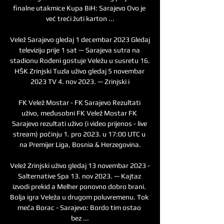
finalne utakmice Kupa BiH: Sarajevo Ovo je 
već treći žuti karton ...

Velež Sarajevo gledaj 1 decembar 2023 Gledaj 
televiziju prije 1 sat — Sarajeva sutra na 
stadionu Rođeni gostuje Veležu u susretu 16. 
HŠK Zrinjski Tuzla uživo gledaj 5 novembar 
2023 TV 4. nov 2023. — Zrinjski i

FK Velež Mostar - FK Sarajevo Rezultati 
uživo, međusobni FK Velež Mostar FK 
Sarajevo rezultati uživo (i video prijenos - live 
stream) počinju 1. pro 2023. u 17:00 UTC u 
na Premijer Liga, Bosnia & Herzegovina.

Velež Zrinjski uživo gledaj 13 novembar 2023 - 
Salternative Spa 13. nov 2023. — Kajtaz 
izvodi prekid a Melher ponovno dobro brani. 
Bolja igra Veleža u drugom poluvremenu. Tok 
meča Borac - Sarajevo: Bordo tim ostao 
bez ...
