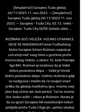
[besplatno!] Sarajevo Tuzla gledaj 
24/11/2023 11. nov 2023. — [besplatno!] 
Sarajevo Tuzla gledaj 24/11/2023 11. nov 
2023. — Sarajevo - Tuzla City, 02.12. Velež - 
Sarajevo. Tuzla City GOŠK Gabela uživo ...

ROŽMAN UOČI VELEŽA: VOLIMO UTAKMICE 
GDJE SE NADIGRAVATrener Fudbalskog 
kluba Sarajevo Simon Rožman najavio je 
sutrašnji meč svog tima u gostima protiv 
mostarskog Veleža, u okviru 16. kola Premijer 
lige BiH. Rožman je istaknuo da je Velež 
dobro posložena ekipa. – Velež je timski 
dobro posložena ekipa. Volimo utakmice gdje 
se nadigrava i mislim da će navijači imati 
priliku da gledaju kvalitetnu igru. Imamo svoj 
plan koji učimo već duži period. Tačno znamo 
šta i kako raditi – rekao je Rožman. Naveo je 
da su igrači Sarajeva bili nezadovoljni nakon 
pobjede protiv Tuzla Cityja jer, uprkos visokoj 