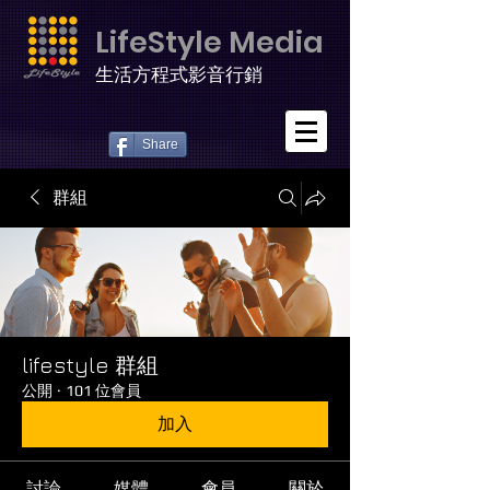
LifeStyle Media
生活方程式影音行銷
Share
群組
lifestyle 群組
公開
·
101 位會員
加入
討論
媒體
會員
關於