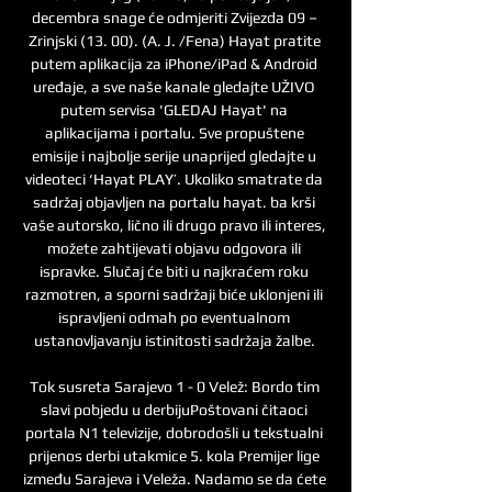
decembra snage će odmjeriti Zvijezda 09 – 
Zrinjski (13. 00). (A. J. /Fena) Hayat pratite 
putem aplikacija za iPhone/iPad & Android 
uređaje, a sve naše kanale gledajte UŽIVO 
putem servisa 'GLEDAJ Hayat' na 
aplikacijama i portalu. Sve propuštene 
emisije i najbolje serije unaprijed gledajte u 
videoteci ‘Hayat PLAY’. Ukoliko smatrate da 
sadržaj objavljen na portalu hayat. ba krši 
vaše autorsko, lično ili drugo pravo ili interes, 
možete zahtijevati objavu odgovora ili 
ispravke. Slučaj će biti u najkraćem roku 
razmotren, a sporni sadržaji biće uklonjeni ili 
ispravljeni odmah po eventualnom 
ustanovljavanju istinitosti sadržaja žalbe. 

Tok susreta Sarajevo 1 - 0 Velež: Bordo tim 
slavi pobjedu u derbijuPoštovani čitaoci 
portala N1 televizije, dobrodošli u tekstualni 
prijenos derbi utakmice 5. kola Premijer lige 
između Sarajeva i Veleža. Nadamo se da ćete 