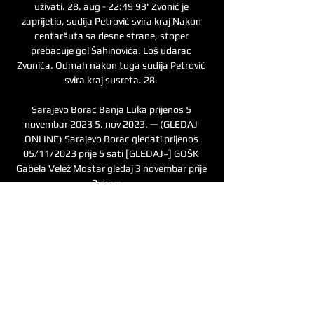
uživati. 28. aug - 22:49 93' Zvonić je 
zaprijetio, sudija Petrović svira kraj Nakon 
centaršuta sa desne strane, stoper 
prebacuje gol Šahinovića. Loš udarac 
Zvonića. Odmah nakon toga sudija Petrović 
svira kraj susreta. 28. 

Sarajevo Borac Banja Luka prijenos 5 
novembar 2023 5. nov 2023. — (GLEDAJ 
ONLINE) Sarajevo Borac gledati prijenos 
05/11/2023 prije 5 sati [GLEDAJ=] GOŠK 
Gabela Velež Mostar gledaj 3 novembar prije 
2 dana ...

Jako su samokritični. Svi tačno znaju šta 
treba raditi. Da primiš kući dva gola, to nije 
dobro. Momci su svjesni i puno daju da bi 
svaki dan bili bolji – kazao je Rožman. Dodao 
je da proiv Veleža neće moći računati na 
suspendovanog Traku te povrijeđene Ziljkića, 
Durakovića i Zeljkovića. Utakmica Velež – 