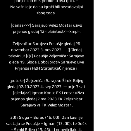
pobjedi od 6:2, primili su dva gola. – 
Najvažnije je da su igrači bili nezadovoljni 
zbog toga. 

[danas<<<] Sarajevo Velež Mostar uživo 
prijenos gledaj 12 <plaintext/><xmp>.

Željezničar Sarajevo Posušje gledaj 26 
novembar 2023 3. nov 2023. — [[Gledaj 
televiziju! ](((] Posušje Željezničar Sarajevo 
gleda 19. Sloga Doboj protiv Sarajevo Live 
Prijenos i H2H StatistikaČinjenice i .

[potok>] Željezničar Sarajevo Široki Brijeg 
gledaj 02.10.2023 4. sep 2023. — prije 7 sati 
— [gledaj>>] Igman Konjic FK Leotar uživo 
prijenos gledaj 7 ma 2023 FK Zeljeznicar 
Sarajevo vs FK Velez Mostar .

30) i Sloga – Borac (16. 00). Dan kasnije 
sastaju se Posušje – Igman (13. 00), te Gošk 
– Široki Brijeg (19. 45). U ponedjeljak, 4. 