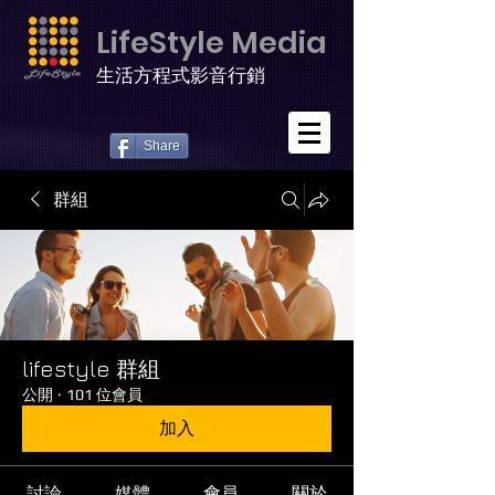
LifeStyle Media
生活方程式影音行銷
Share
群組
lifestyle 群組
公開
·
101 位會員
加入
討論
媒體
會員
關於