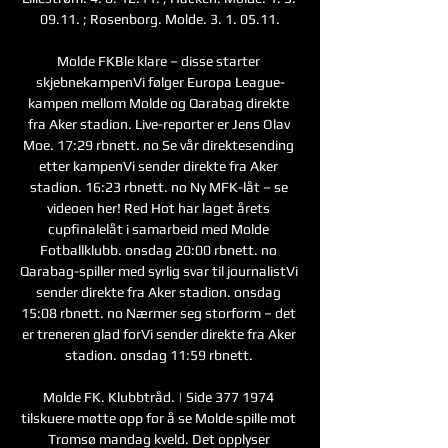
09.11. ; Rosenborg. Molde. 3. 1. 05.11.

Molde FKBle klare – disse starter 
skjebnekampenVi følger Europa League-
kampen mellom Molde og Qarabag direkte 
fra Aker stadion. Live-reporter er Jens Olav 
Moe. 17:29 rbnett. no Se vår direktesending 
etter kampenVi sender direkte fra Aker 
stadion. 16:23 rbnett. no Ny MFK-låt – se 
videoen her! Red Hot har laget årets 
cupfinalelåt i samarbeid med Molde 
Fotballklubb. onsdag 20:00 rbnett. no 
Qarabag-spiller med syrlig svar til journalistVi 
sender direkte fra Aker stadion. onsdag 
15:08 rbnett. no Nærmer seg storform – det 
er treneren glad forVi sender direkte fra Aker 
stadion. onsdag 11:59 rbnett. 

Molde FK. Klubbtråd. | Side 377 1974 
tilskuere møtte opp for å se Molde spille mot 
Tromsø mandag kveld. Det opplyser 