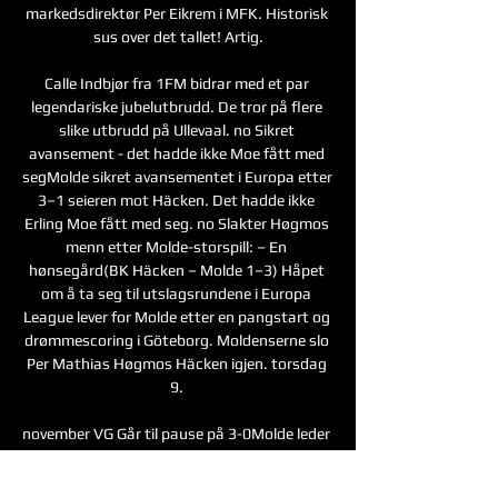
markedsdirektør Per Eikrem i MFK. Historisk 
sus over det tallet! Artig.

Calle Indbjør fra 1FM bidrar med et par 
legendariske jubelutbrudd. De tror på flere 
slike utbrudd på Ullevaal. no Sikret 
avansement - det hadde ikke Moe fått med 
segMolde sikret avansementet i Europa etter 
3–1 seieren mot Häcken. Det hadde ikke 
Erling Moe fått med seg. no Slakter Høgmos 
menn etter Molde-storspill: – En 
hønsegård(BK Häcken – Molde 1–3) Håpet 
om å ta seg til utslagsrundene i Europa 
League lever for Molde etter en pangstart og 
drømmescoring i Göteborg. Moldenserne slo 
Per Mathias Høgmos Häcken igjen. torsdag 
9. 

november VG Går til pause på 3-0Molde leder 
3-0 til pause over Lillestrøm. Først scorte 
tidligere Molde-spiller Ruben Gabrielsen 