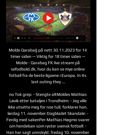
Molde Qarabağ på nett 30.11.2023 for 14 
timer siden — Viktig for 18 timer siden — 
Molde - Qarabag FK live stream på 
sefodbold.dk, hvor du kan se mye online 
fotball fra de beste ligaene i Europa. In its 
last outing they ...

no Tok grep: - Stengte altMoldes Mathias 
Løvik etter bataljen i Trondheim: - Jeg ville 
ikke utsette meg for noe tull, forklarer han. 
lørdag 11. november Dagbladet Skandale: - 
Ferdig med sakenPer-Mathias Høgmo svarer 
om hendelsen som ryster svensk fotball: - 
Han har sagt unnskyld. fredag 10. november 