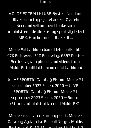
kamp. 

MOLDE FOTBALLKLUBB Øystein Neerland 
tilbake som toppsjef Vi ønsker Øystein 
Neerland velkommen tilbake som 
administrerende direktør og sportslig leder i 
MFK. Han kommer tilbake til ...

Molde Fotballklubb (@moldefotballklubb) 
47K Followers, 310 Following, 6897 Posts - 
See Instagram photos and videos from 
Molde Fotballklubb (@moldefotballklubb)

((LIVE SPORT!)) Qarabağ FK mot Molde 21 
september 2023 9. sep. 2020 — (LIVE 
SPORT!)) Qarabağ FK mot Molde 21 
september 2023 9. sep. 2020 — Snorre 
(Strand, administrativ leder i Molde FK) .

Molde - resultater, kampoppsett, Molde - 
Qarabag Agdam live Fotball Norge ; Molde. 
Lillestrøm. 4. 0. 12.11. ; Häcken. Molde. 1. 3. 