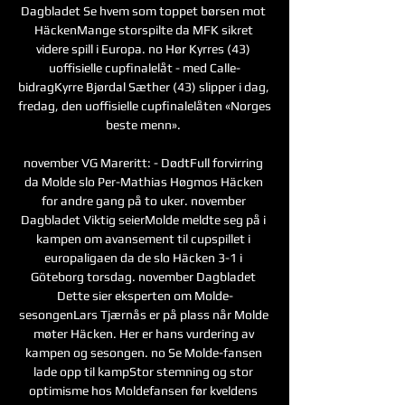
Dagbladet Se hvem som toppet børsen mot 
HäckenMange storspilte da MFK sikret 
videre spill i Europa. no Hør Kyrres (43) 
uoffisielle cupfinalelåt - med Calle-
bidragKyrre Bjørdal Sæther (43) slipper i dag, 
fredag, den uoffisielle cupfinalelåten «Norges 
beste menn». 

november VG Mareritt: - DødtFull forvirring 
da Molde slo Per-Mathias Høgmos Häcken 
for andre gang på to uker. november 
Dagbladet Viktig seierMolde meldte seg på i 
kampen om avansement til cupspillet i 
europaligaen da de slo Häcken 3-1 i 
Göteborg torsdag. november Dagbladet 
Dette sier eksperten om Molde-
sesongenLars Tjærnås er på plass når Molde 
møter Häcken. Her er hans vurdering av 
kampen og sesongen. no Se Molde-fansen 
lade opp til kampStor stemning og stor 
optimisme hos Moldefansen før kveldens 