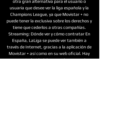
otra gran alternativa para el usuario o 
usuaria que desee ver la liga española y la 
Champions League, ya que Movistar + no 
puede tener la exclusiva sobre los derechos y 
tiene que cederlos a otras compañías. 
Streaming: Dónde ver y cómo contratar En 
España, LaLiga se puede ver también a 
través de Internet, gracias a la aplicación de 
Movistar + así como en su web oficial. Hay 
una particularidad: los partidos se pueden 
ver en distintos dispositivos gracias a una 
clave electrónica. Para más información, se 
puede visitar esta página ver. movistarplus. 
es. 

Dónde ver en directo online Espanyol vs. 
Oviedo de 5 mar 2021 — Dónde ver en directo 
online Espanyol vs. Oviedo de Segunda 
División 2020-2021: Canal de TV y Streaming 
en vivo · Movistar + · Orange TV · ver.

Dónde ver en directo online Espanyol vs. 