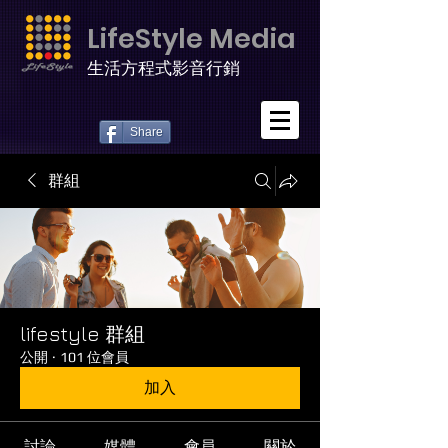
LifeStyle Media
生活方程式影音行銷
Share
群組
lifestyle 群組
公開
·
101 位會員
加入
討論
媒體
會員
關於