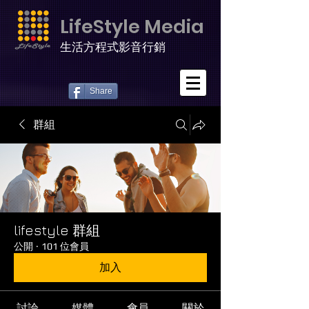
LifeStyle Media
生活方程式影音行銷
Share
群組
lifestyle 群組
公開
·
101 位會員
加入
討論
媒體
會員
關於