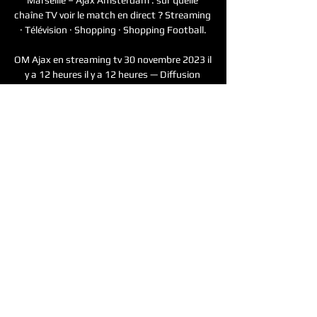
chaîne TV voir le match en direct ? Streaming 
· Télévision · Shopping · Shopping Football.

OM Ajax en streaming tv 30 novembre 2023 il 
y a 12 heures il y a 12 heures — Diffusion 
Marseille – Ajax Amsterdam : sur quelle 
chaîne TV voir le match en direct ? Streaming 
· Télévision · Shopping · Shopping ...

[EN@DIRECT!]OM Ajax En Direct Streaming 
Gratuit TV il y a 6 minutes — OM - Ajax : Sur 
quelle chaîne et à quelle heure voir le match 
de Ligue Europa en direct ? Leader du groupe 
B alors qu'il reste deux matches à ...

OM Ajax en streaming gratuit 30.11.2023 il y 
a 14 minutes — OM Ajax en streaming 
gratuit 30.11.2023 Monier Monier-Williams · 
1963 · ‎Reference... ajax-aga., n. running or 
mm'ing sbmn: -ÍHH, ...
