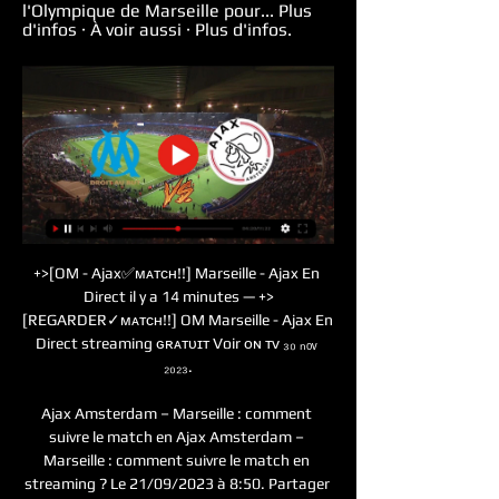
l'Olympique de Marseille pour... Plus 
d'infos · À voir aussi · Plus d'infos.
+>[OM - Ajax✅ᴍᴀᴛᴄʜ!!] Marseille - Ajax En 
Direct il y a 14 minutes — +>
[REGARDER✓ᴍᴀᴛᴄʜ!!] OM Marseille - Ajax En 
Direct streaming ɢʀᴀᴛᴜɪᴛ Voir ᴏɴ ᴛᴠ ₃₀ ₙₒᵥ 
₂₀₂₃.

Ajax Amsterdam – Marseille : comment 
suivre le match en Ajax Amsterdam – 
Marseille : comment suivre le match en 
streaming ? Le 21/09/2023 à 8:50. Partager 