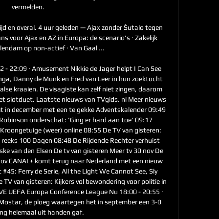
vermelden. 

jd en overal. 4 uur geleden — Ajax zonder Šutalo tegen 
ns voor Ajax en AZ in Europa: de scenario's · Zakelijk 
lendam op non-actief · Van Gaal ...

32 - 22:09 · Amusement Nikkie de Jager helpt I Can See 
nga, Danny de Munk en Fred van Leer in hun zoektocht 
lse kraaien. De visagiste kan zelf niet zingen, daarom 
t slotduet. Laatste nieuws van TVgids. nl Meer nieuws 
mt in december met een te gekke Adventskalender 09:49 
Robinson onderschat: 'Ging er hard aan toe' 09:17 
 Kroongetuige (weer) online 08:55 De TV van gisteren: 
e reeks 100 Dagen 08:48 De Rijdende Rechter verhuist 
e van den Elsen De tv van gisteren Meer tv 30 nov De 
nov CANAL+ komt terug naar Nederland met een nieuw 
45: Ferry de Serie, All the Light We Cannot See, Sly 
 TV van gisteren: Kijkers vol bewondering voor politie in 
E UEFA Europa Conference League Nu 18:00 - 20:55 · 
i Mostar, de ploeg waartegen het in september een 3-0 
ng helemaal uit handen gaf. 
