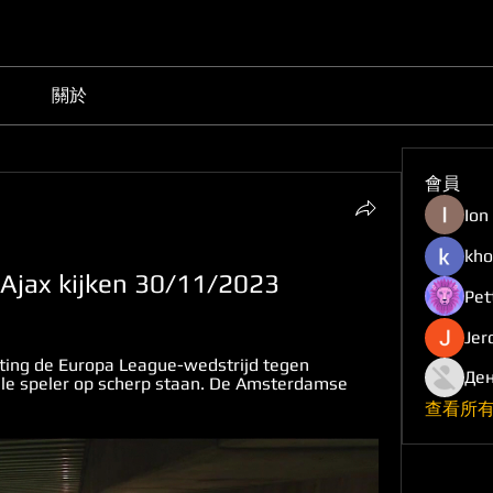
關於
會員
Ion
kho
 Ajax kijken 30/11/2023
Pet
Jer
hting de Europa League-wedstrijd tegen 
Ден
le speler op scherp staan. De Amsterdamse 
查看所有