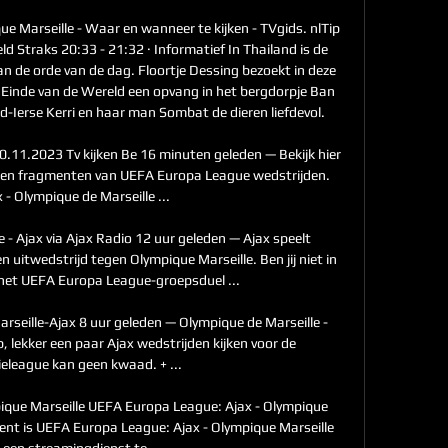
 Marseille - Waar en wanneer te kijken - TVgids. nlTip 
ld Straks 20:33 - 21:32 · Informatief In Thailand is de 
aan de orde van de dag. Floortje Dessing bezoekt in deze 
t Einde van de Wereld een opvang in het bergdorpje Ban 
-Ierse Kerri en haar man Sombat de dieren liefdevol. 

30.11.2023 Tv kijken Be 16 minuten geleden — Bekijk hier 
 en fragmenten van UEFA Europa League wedstrijden. 
 - Olympique de Marseille ...

 - Ajax via Ajax Radio 12 uur geleden — Ajax speelt 
itwedstrijd tegen Olympique Marseille. Ben jij niet in 
het UEFA Europa League-groepsduel ...

eille-Ajax 8 uur geleden — Olympique de Marseille - 
, lekker een paar Ajax wedstrijden kijken voor de 
eleague kan geen kwaad. + ...

ique Marseille UEFA Europa League: Ajax - Olympique 
ment is UEFA Europa League: Ajax - Olympique Marseille 
 een streamingdienst te ...
