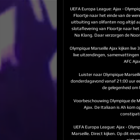
UEFA Europa League: Ajax - Olympique
Floortje naar het einde van de were
uitbuiting van olifanten nog altijd 
slotaflevering van Floortje naar he
Na Klang. Daar verzorgen de Noord
Olympique Marseille Ajax kijken live 
live uitzendingen, samenvattingen
AFC Ajax
Luister naar Olympique Marseille
donderdagavond vanaf 21:00 uur een u
de gelegenheid om 
Voorbeschouwing Olympique de Mars
Ajax. De Italiaan is Ah kom op
constipati
UEFA Europa League: Ajax - Olymp
Marseille. Direct kijken. Op dit mo
niet op