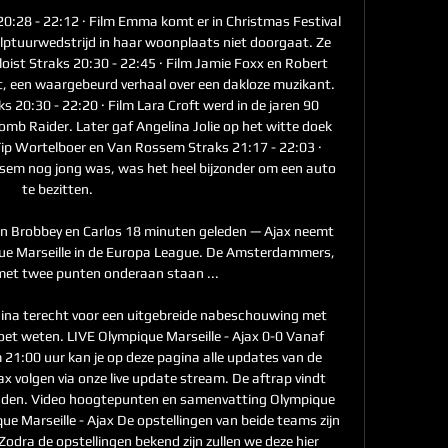
 20:28 - 22:12 · Film Emma komt er in Christmas Festival 
sculptuurwedstrijd in haar woonplaats niet doorgaat. Ze 
Soloist Straks 20:30 - 22:45 · Film Jamie Foxx en Robert 
t, een waargebeurd verhaal over een dakloze muzikant. 
s 20:30 - 22:20 · Film Lara Croft werd in de jaren 90 
mb Raider. Later gaf Angelina Jolie op het witte doek 
ip Wortelboer en Van Rossem Straks 21:17 - 22:03 · 
m nog jong was, was het heel bijzonder om een auto 
te bezitten. 

an Brobbey en Carlos 18 minuten geleden — Ajax neemt 
ue Marseille in de Europa League. De Amsterdammers, 
et twee punten onderaan staan ...

gina terecht voor een uitgebreide nabeschouwing met 
oet weten. LIVE Olympique Marseille - Ajax 0-0 Vanaf 
:00 uur kan je op deze pagina alle updates van de 
ax volgen via onze live update stream. De aftrap vindt 
nden. Video hoogtepunten en samenvatting Olympique 
ue Marseille - Ajax De opstellingen van beide teams zijn 
dra de opstellingen bekend zijn zullen we deze hier 