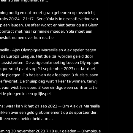
nning nodig en dat moet gaan gebeuren op bezoek bij 
ks 20:24 - 21:17 · Serie Yola is in deze aflevering van 
 een leugen. De sfeer wordt er niet beter op als Glenn 
s contact met haar criminele moeder. Yola moet een 
besluit nemen over hun relatie. 

lle - Ajax Olympique Marseille en Ajax spelen tegen 
 de Europa League. Het duel zal worden geleid door 
n assistenten. De vorige ontmoeting tussen Olympique 
eague vond plaats op 21 september 2023 en dat duel 
eide ploegen. Op basis van de afgelopen 3 duels tussen 
 favoriet. De thuisploeg wist 1 keer te winnen, terwijl 
t vuur wist te slepen. 2 keer eindigde een confrontatie 
de ploegen in een gelijkspel. 

ms: waar kan ik het 21 sep 2023 — Om Ajax vs Marseille 
hikken over een geldig abonnement op de sportzender. 
t een verscheidenheid aan ...

reaming 30 november 2023 7 19 uur geleden — Olympique 