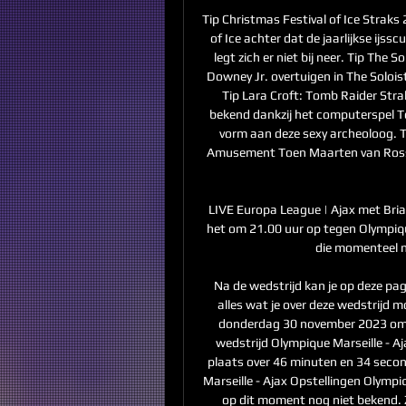
Tip Christmas Festival of Ice Straks
of Ice achter dat de jaarlijkse ijs
legt zich er niet bij neer. Tip The 
Downey Jr. overtuigen in The Solois
Tip Lara Croft: Tomb Raider Strak
bekend dankzij het computerspel To
vorm aan deze sexy archeoloog. T
Amusement Toen Maarten van Rosse
LIVE Europa League | Ajax met Bri
het om 21.00 uur op tegen Olympiq
die momenteel m
Na de wedstrijd kan je op deze pa
alles wat je over deze wedstrijd m
donderdag 30 november 2023 om 21
wedstrijd Olympique Marseille - Aj
plaats over 46 minuten en 34 seco
Marseille - Ajax Opstellingen Olympiq
op dit moment nog niet bekend. Zo