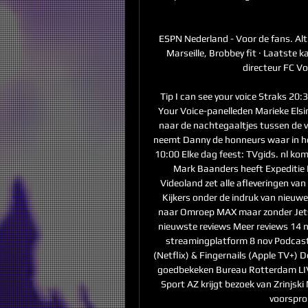
ESPN Nederland - Voor de fans. Alti
Marseille, Brobbey fit · Laatste ka
directeur FC Vo
Tip I can see your voice Straks 20:
Your Voice-panelleden Marieke Elsi
naar de nachtegaaltjes tussen de va
neemt Danny de honneurs waar in he
10:00 Elke dag feest: TVgids. nl ko
Mark Baanders heeft Expeditie 
Videoland zet alle afleveringen van
Kijkers onder de indruk van nieuw
naar Omroep MAX maar zonder Jetsk
nieuwste reviews Meer reviews 14 
streamingplatform 8 nov Podcast #
(Netflix) & Fingernails (Apple TV+) De
goedbekeken Bureau Rotterdam LIV
Sport AZ krijgt bezoek van Zrinjsk
voorspro