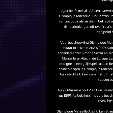
Ajax heeft net als AZ een overwi
Olympique Marseille. Tip Santos Stra
Santos boos als ze Glenn betrapt op
zijn bedenkingen uit over Yola’
ingrijpend 
Voorbeschouwing Olympique Marsei
elkaar in seizoen 2023/2024 van
scheidsrechter Simone Sozza en zij
Marseille en Ajax in de Europa L
eindigde in een gelijkspel tussen b
beide ploegen is Olympique Marseille
Ajax slechts 0 keer de winst uit he
tussen bei
Ajax - Marseille op TV en Live Strea
op ESPN te bekijken, moet je besc
ESPN bied
Olympique Marseille Ajax kijken st