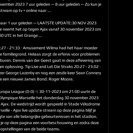
ovember 2023 7 uur geleden — 8 uur geleden — Zo kun je 
stream op tv + online naar ...

tv naar 1 uur geleden — LAATSTE UPDATE:30 NOV 2023 
e neemt het op tegen Ajax vanaf 30 november 2023 om 
00 UTC in het Orange ...

20:27 - 21:33 · Amusement Wilma had het haar moeder 
e familiegrond. Helaas zorgt de erfenis voor problemen 
 buren. Dennis van der Geest gaat in deze aflevering van 
n oplossing. Tip Live and Let Die Straks 20:27 - 23:02 · 
keer George Lazenby en nog een zesde keer Sean Connery 
 Die een nieuwe James Bond: Roger Moore. 

Europa League (0-0) || 30-11-2023 om 21:00 uurIn de 
lympique Marseille het donderdag 30 november 2023 
 Ajax. De wedstrijd wordt gespeeld in Stade Vélodrome 
eille - Ajax live update stream op deze pagina blijf je 
e van alle belangrijke gebeurtenissen in het stadion. 
 je op deze pagina een voorbeschouwing en zodra deze 
 opstellingen van de beide teams. 
