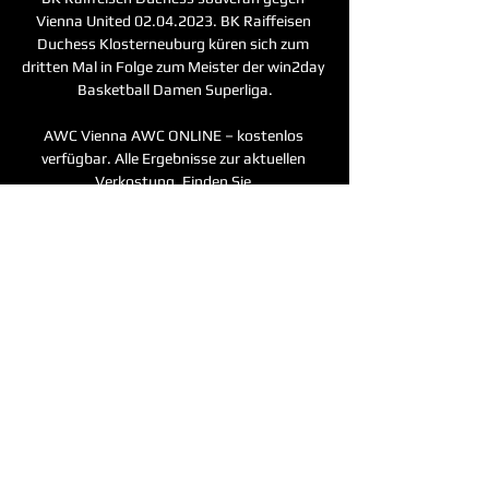
Vienna United 02.04.2023. BK Raiffeisen 
Duchess Klosterneuburg küren sich zum 
dritten Mal in Folge zum Meister der win2day 
Basketball Damen Superliga.

AWC Vienna AWC ONLINE – kostenlos 
verfügbar. Alle Ergebnisse zur aktuellen 
Verkostung. Finden Sie 
Bewertungsergebnisse zu über 12.000 
Weinen, Weingut-Infos inkl. Adressen ...

Happyland Karte - viele vorteile in Bewegung 
Ab EUR 100, 00 aufladen und 5-10% 
Ermäßigung auf einzelne Leistungen erhalten 
Die Vorteile der Happyland Karte im 
Überblick: Bargeldlos bezahlen und Geld 
sparen Guthaben unbegrenzt gültig Viele 
Vorteile und Aktionen Bei Kartenverlust geht 
Ihr Guthaben nicht verloren SCHLITTSCHUHE 
AUSLEIHEN & SCHLEIFEN Direkt an der 
Kassa können Kinder ab 3 Jahren und 