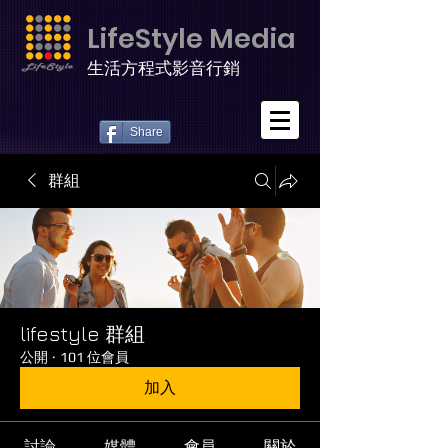
LifeStyle Media
生活方程式影音行銷
Share
群組
lifestyle 群組
公開
·
101 位會員
加入
討論
媒體
會員
關於