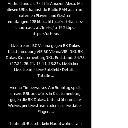
Android und als Skill für Amazon Alexa. Mit 
diesen URLs kannst du Radio FM4 auch auf 
externen Playern und Geräten 
empfangen:128 kbps: https://orf-live. ors-
shoutcast. at/fm4-q1a 192 kbps: 
https://orf-live. 

Livestream: BC Vienna gegen BK Dukes 
Klosterneuburg VIE BC ViennaVIE. DKL BK 
Dukes KlosterneuburgDKL. Endstand. 84:78. 
(17:21, 26:21, 13:11, 28:25). Liveticker · 
Livestream · Live-Spielfeld · Details · 
Tabelle ...

Vienna Timberwolves Am Sonntag spielt 
unsere BSL auswärts in Klosterneuburg 
gegen die BK Dukes. Unterstützt unsere 
Wolves per Livestream oder seid live dabei! 
Fingers...

1 Jahr alt)Besteht kein Hauptwohnsitz in 