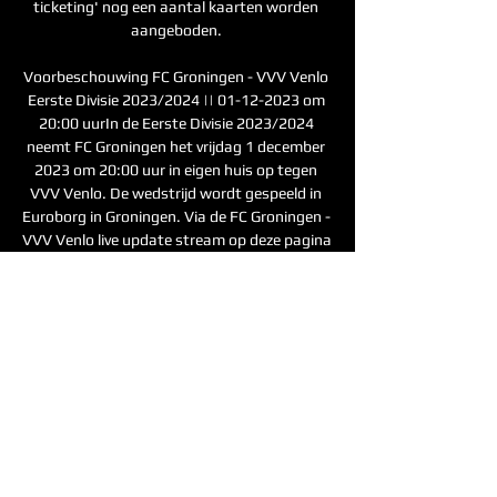
ticketing' nog een aantal kaarten worden 
aangeboden. 

Voorbeschouwing FC Groningen - VVV Venlo 
Eerste Divisie 2023/2024 || 01-12-2023 om 
20:00 uurIn de Eerste Divisie 2023/2024 
neemt FC Groningen het vrijdag 1 december 
2023 om 20:00 uur in eigen huis op tegen 
VVV Venlo. De wedstrijd wordt gespeeld in 
Euroborg in Groningen. Via de FC Groningen - 
VVV Venlo live update stream op deze pagina 
blijf je gedurende de wedstrijd op de hoogte 
van alle belangrijke gebeurtenissen in het 
stadion. 

Groningen vs VVV Venlo live score Groningen 
vs VVV Venlo game for the Netherlands 
Eerste Divisie live score game details and 
best odds, match prediction, betting tip 
analysis.

nl/deklok. Gr8 Hotels hoofdsponsor voor één 