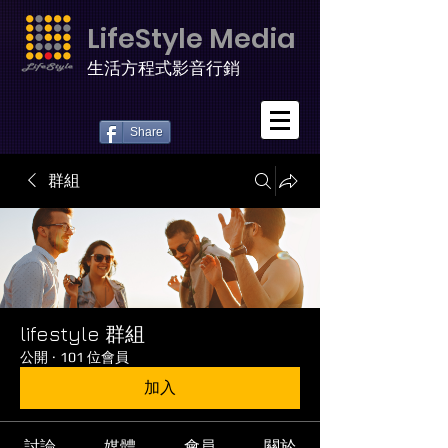
LifeStyle Media
生活方程式影音行銷
Share
群組
lifestyle 群組
公開
·
101 位會員
加入
討論
媒體
會員
關於