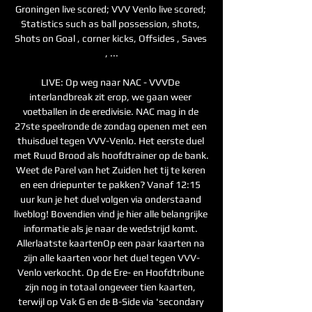
Groningen live scored; VVV Venlo live scored; 
Statistics such as ball possession, shots, 
Shots on Goal , corner kicks, Offsides , Saves 
, ...

LIVE: Op weg naar NAC - VVVDe 
interlandbreak zit erop, we gaan weer 
voetballen in de eredivisie. NAC mag in de 
27ste speelronde de zondag openen met een 
thuisduel tegen VVV-Venlo. Het eerste duel 
met Ruud Brood als hoofdtrainer op de bank. 
Weet de Parel van het Zuiden het tij te keren 
en een driepunter te pakken? Vanaf 12:15 
uur kun je het duel volgen via onderstaand 
liveblog! Bovendien vind je hier alle belangrijke 
informatie als je naar de wedstrijd komt. 
Allerlaatste kaartenOp een paar kaarten na 
zijn alle kaarten voor het duel tegen VVV-
Venlo verkocht. Op de Ere- en Hoofdtribune 
zijn nog in totaal ongeveer tien kaarten, 
terwijl op Vak G en de B-Side via 'secondary 