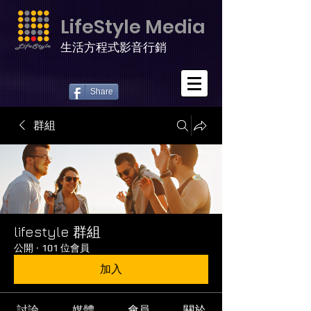
LifeStyle Media
生活方程式影音行銷
Share
群組
lifestyle 群組
公開
·
101 位會員
加入
討論
媒體
會員
關於