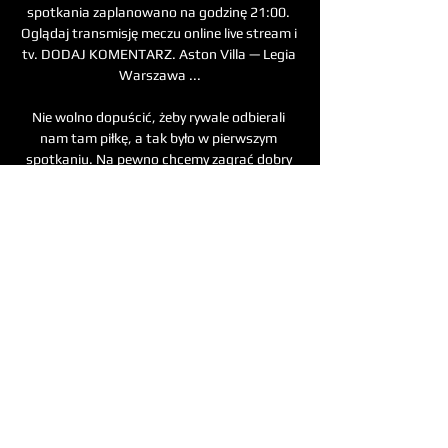
spotkania zaplanowano na godzinę 21:00. 
Oglądaj transmisję meczu online live stream i 
tv. DODAJ KOMENTARZ. Aston Villa — Legia 
Warszawa ...

Nie wolno dopuścić, żeby rywale odbierali 
nam tam piłkę, a tak było w pierwszym 
spotkaniu. Na pewno chcemy zagrać dobry 
mecz. Mieliśmy wreszcie okazję trochę więcej 
trenować. Mogliśmy np. jeden trening 
poświęcić w całości organizacji gry, temu, co 
chcemy grać. A chcemy utrzymywać się przy 
piłce – dodaje. Przypomnijmy, że w grupie E 
Polska obecnie zajmuje 3. miejsce z 10 
punktami na koncie. Liderem jest Albania (13 
pkt), drugie są Czechy (11), a czwarta 
Mołdawia (9). Albania i Czechy mają jednak 
do rozegrania jeszcze po dwa mecze. Wyniki 
meczów Polski z Czechami Polska z Czechami 
rywalizowała tej pory dziewięć razy. 
