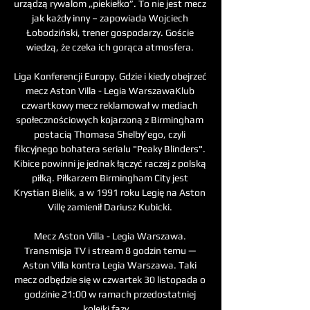
urządzą rywalom „piekiełko”. To nie jest mecz 
jak każdy inny – zapowiada Wojciech 
Łobodziński, trener gospodarzy. Goście 
wiedzą, że czeka ich gorąca atmosfera. 

Liga Konferencji Europy. Gdzie i kiedy obejrzeć 
mecz Aston Villa - Legia WarszawaKlub 
czwartkowy mecz reklamował w mediach 
społecznościowych kojarzoną z Birmingham 
postacią Thomasa Shelby'ego, czyli 
fikcyjnego bohatera serialu "Peaky Blinders". 
Kibice powinni je jednak łączyć raczej z polską 
piłką. Piłkarzem Birmingham City jest 
Krystian Bielik, a w 1991 roku Legię na Aston 
Villę zamienił Dariusz Kubicki. 

Mecz Aston Villa - Legia Warszawa. 
Transmisja TV i stream 8 godzin temu — 
Aston Villa kontra Legia Warszawa. Taki 
mecz odbędzie się w czwartek 30 listopada o 
godzinie 21:00 w ramach przedostatniej 
kolejki fazy ...
