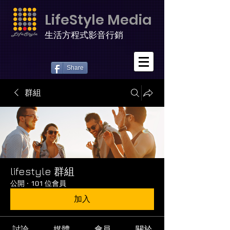
LifeStyle Media
生活方程式影音行銷
Share
群組
lifestyle 群組
公開
·
101 位會員
加入
討論
媒體
會員
關於