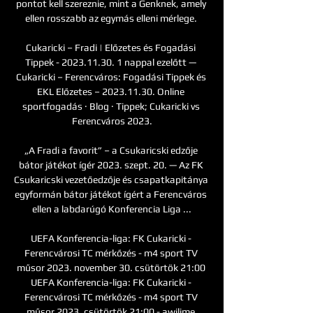
pontot kell szereznie, mint a Genknek, amely 
ellen rosszabb az egymás elleni mérlege. 

Cukaricki – Fradi | Előzetes és Fogadási 
Tippek - 2023.11.30. 1 nappal ezelőtt — 
Cukaricki – Ferencváros: Fogadási Tippek és 
EKL Előzetes – 2023.11.30. Online 
sportfogadás · Blog · Tippek; Cukaricki vs 
Ferencváros 2023.

„A Fradi a favorit” – a Csukaricski edzője 
bátor játékot ígér 2023. szept. 20. — Az FK 
Csukaricski vezetőedzője és csapatkapitánya 
egyformán bátor játékot ígért a Ferencváros 
ellen a labdarúgó Konferencia Liga ...

UEFA Konferencia-liga: FK Cukaricki - 
Ferencvárosi TC mérkőzés - m4 sport TV 
műsor 2023. november 30. csütörtök 21:00﻿ 
UEFA Konferencia-liga: FK Cukaricki - 
Ferencvárosi TC mérkőzés - m4 sport TV 
műsor 2023. csütörtök 21:00 - awilime 