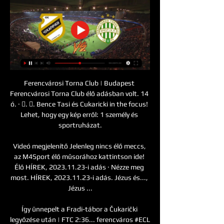
Ferencvárosi Torna Club | Budapest 
Ferencvárosi Torna Club élő adásban volt. 14 
ó. · 󰟠. 󰟝. Bence Tasi és Cukaricki in the focus! 
Lehet, hogy egy kép erről: 1 személy és 
sportruházat.

Videó megjelenítő Jelenleg nincs élő meccs, 
az M4Sport élő műsorához kattintson ide! 
Élő HÍREK, 2023.11.23-i adás · Nézze meg 
most. HÍREK, 2023.11.23-i adás. Jézus és..., 
Jézus ...

Így ünnepelt a Fradi-tábor a Čukarički 
legyőzése után | FTC 2:36... ferencváros #ECL 