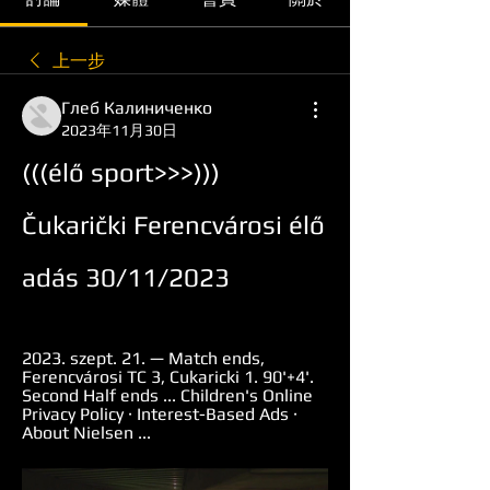
上一步
Глеб Калиниченко
2023年11月30日
(((élő sport>>>))) 
Čukarički Ferencvárosi élő 
adás 30/11/2023
2023. szept. 21. — Match ends, 
Ferencvárosi TC 3, Cukaricki 1. 90'+4'. 
Second Half ends ... Children's Online 
Privacy Policy · Interest-Based Ads · 
About Nielsen ...