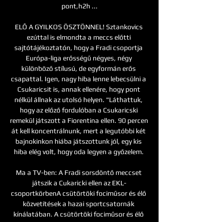
pont,h2h ...

ELŐ A GYILKOS ÖSZTÖNNEL! Sztankovics 
ezúttal is elmondta a meccs előtti 
sajtótájékoztatón, hogy a Fradi csoportja 
Európa-liga erősségű négyes, négy 
különböző stílusú, de egyformán erős 
csapattal. Igen, nagy hiba lenne lebecsülni a 
Csukaricsit is, annak ellenére, hogy pont 
nélkül állnak az utolsó helyen. "Láthattuk, 
hogy az előző fordulóban a Csukaricski 
remekül játszott a Fiorentina ellen. 90 percen 
át kell koncentrálnunk, mert a legutóbbi két 
bajnokinkon hiába játszottunk jól, egy kis 
hiba elég volt, hogy oda legyen a győzelem. 

Ma a TV-ben: A Fradi sorsdöntő meccset 
játszik a Cukaricki ellen az EKL-
csoportkörbenA csütörtöki fociműsor és élő 
közvetítések a hazai sportcsatornák 
kínálatában. A csütörtöki fociműsor és élő 