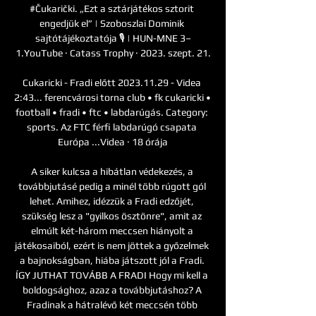
#Čukarički. „Ezt a sztárjátékos sztorit 
engedjük el” | Szoboszlai Dominik 
sajtótájékoztatója 🎙️ | HUN-MNE 3–
1.YouTube · Catass Trophy · 2023. szept. 21.

Cukaricki - Fradi előtt 2023.11.29 - Videa 
2:43... ferencvárosi torna club • fk cukaricki • 
football • fradi • ftc • labdarúgás. Category: 
sports. Az FTC férfi labdarúgó csapata 
Európa ...Videa · 18 órája

A siker kulcsa a hibátlan védekezés, a 
továbbjutásé pedig a minél több rúgott gól 
lehet. Amihez, idézzük a Fradi edzőjét, 
szükség lesz a "gyilkos ösztönre", amit az 
elmúlt két-három meccsen hiányolt a 
játékosaiból, ezért is nem jöttek a győzelmek 
a bajnokságban, hiába játszott jól a Fradi. 
ÍGY JUTHAT TOVÁBB A FRADI Hogy mi kell a 
boldogsághoz, azaz a továbbjutáshoz? A 
Fradinak a hátralévő két meccsén több 