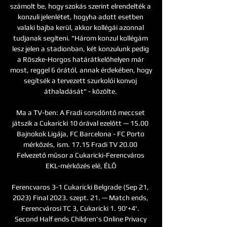
számolt be, hogy szokás szerint elrendelték a 
konzuli jelenlétet, hogyha adott esetben 
valaki bajba kerül, akkor kollégái azonnal 
tudjanak segíteni. "Három konzul kollégám 
lesz jelen a stadionban, két konzulunk pedig 
a Röszke-Horgos határátkelőhelyen már 
most, reggel 6 órától, annak érdekében, hogy 
segítsék a tervezett szurkolói konvoj 
áthaladását" - közölte. 

Ma a TV-ben: A Fradi sorsdöntő meccset 
játszik a Cukaricki 10 órával ezelőtt — 15.00 
Bajnokok Ligája, FC Barcelona - FC Porto 
mérkőzés, ism. 17.15 Fradi TV 20.00 
Felvezető műsor a Cukaricki-Ferencváros 
EKL-mérkőzés elé, ÉLŐ

Ferencvaros 3-1 Cukaricki Belgrade (Sep 21, 
2023) Final 2023. szept. 21. — Match ends, 
Ferencvárosi TC 3, Cukaricki 1. 90'+4'. 
Second Half ends Children's Online Privacy 