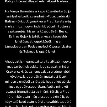
Policy · Interest-Based Ads · About Nielsen ...

Ha Varga Barnabás a kapu közelébe kerül, jó 
eséllyel változik az eredményFotó: Ladóczki 
Balázs - OrigoUgyanakkor a Fradi kerete elég 
mély ahhoz, hogy mindenkit pótolni tudjon a 
szakvezetés, hiszen a középpályán Besic, 
Esiti és Gojak is játékra kész a kevesebb 
lehetőséget kapók közül, míg a 
támadósorban Pesics mellett Owusu, Lisztes 
és Tokmac is opció lehet. 

Ahogy azt is megmutatta a találkozó, hogy a 
magyar bajnok sokkal jobb csapat, mint a 
Csukaricski, és ez nemcsak az eredményből 
következik, de a pályán mutatott játék 
minden eleméből az jött át, hogy a két gárda 
nincs egy súlycsoportban. Azóta mindkét 
csapat bizonyította az iménti tételt: a Fradi 
három kör után még a csoport élén állt, és 
négy találkozó után is őrzi a továbbjutást érő 
második helyet, míg a szerbek pont nélkül, 1-