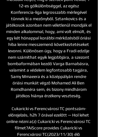
12-es gólkülönbséggel, az egész 
Konferencia-liga legrosszabb mérlegével 
tűnnek ki a mezőnyből. Sztankovics és a 
játékosok azonban nem véletlenül mondják el 
minden alkalommal, hogy, ami volt elmúlt, és 
egy két hónappal korábbi mérkőzésből óriási 
hiba lenne messzemenő következtetéseket 
levonni. Különösen úgy, hogy a Fradi edzője 
nem számíthat egyik legjobbjára, a szezont 
bombaformában kezdő Varga Barnabásra, 
valamint a védelem legfontosabb tagjára, 
Samy Mmaeera és a középpályán rendre 
óriási munkát végző Mohamed Ali Ben 
Romdhanéra sem, és bizony mindhárom 
játékos hiánya érzékeny veszteség. 

Cukaricki vs Ferencvárosi TC pontszám-
előrejelzés, h2h 7 órával ezelőtt — Hol lehet 
online nézni a(z) Cukaricki vs Ferencvárosi TC 
filmet?AiScore provides Cukaricki vs 
Ferencvárosi TC(2023/11/30) élő 