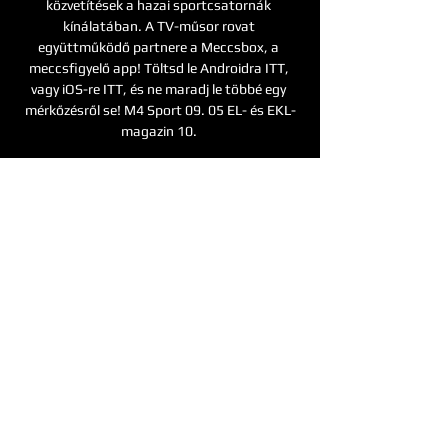
közvetítések a hazai sportcsatornák 
kínálatában. A TV-műsor rovat 
együttműködő partnere a Meccsbox, a 
meccsfigyelő app! Töltsd le Androidra ITT, 
vagy iOS-re ITT, és ne maradj le többé egy 
mérkőzésről se! M4 Sport 09. 05 EL- és EKL-
magazin 10. 

Jön az év eddigi legfontosabb meccse: a 
kupatavaszért játszik a FradiAz európai 
kupasorozatokban nem illik ilyet mondani, de 
csütörtök este egy olyan meccs vár a 
Ferencvárosra a Konferencia-liga 
csoportkörében, amelyiken kötelező a 
győzelem. A szerb bajnokság előző idényének 
bronzérmese, a Csukaricski ellen idegenben 
sem szabad hibázni, ha a magyar bajnok az 
utolsó forduló előtt is a saját kezében akarja 
tudni a továbbjutás sorsát. 

30 Bajnokok ligája, Galatasaray A. S. - 
Manchester United FC mérkőzés, ism. 14. 00 