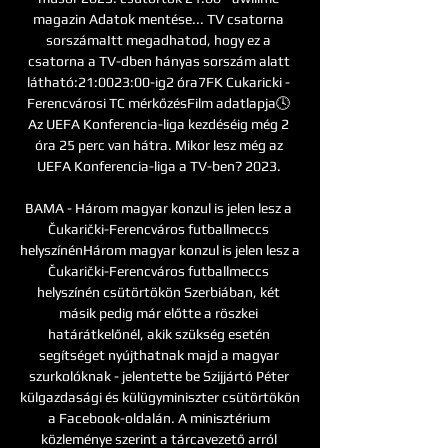
magazin Adatok mentése... TV csatorna 
sorszámaItt megadhatod, hogy ez a 
csatorna a TV-dben hányas sorszám alatt 
látható:21:0023:00-ig2 óra7FK Cukaricki - 
Ferencvárosi TC mérkőzésFilm adatlapja🕓 
Az UEFA Konferencia-liga kezdéséig még 2 
óra 25 perc van hátra. Mikor lesz még az 
UEFA Konferencia-liga a TV-ben? 2023. 

BAMA - Három magyar konzul is jelen lesz a 
Čukarički-Ferencváros futballmeccs 
helyszínénHárom magyar konzul is jelen lesz a 
Čukarički-Ferencváros futballmeccs 
helyszínén csütörtökön Szerbiában, két 
másik pedig már előtte a röszkei 
határátkelőnél, akik szükség esetén 
segítséget nyújthatnak majd a magyar 
szurkolóknak - jelentette be Szijjártó Péter 
külgazdasági és külügyminiszter csütörtökön 
a Facebook-oldalán. A minisztérium 
közleménye szerint a tárcavezető arról 