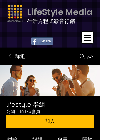
LifeStyle Media
生活方程式影音行銷
Share
群組
lifestyle 群組
公開
·
101 位會員
加入
討論
媒體
會員
關於