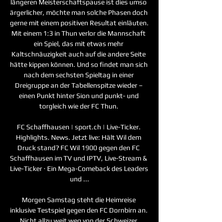
längeren Meisterschaftspause ist dies umso 
ärgerlicher, möchte man solche Phasen doch 
gerne mit einem positiven Resultat einläuten. 
Mit einem 1:3 in Thun verlor die Mannschaft 
ein Spiel, das mit etwas mehr 
Kaltschnäuzigkeit auch auf die andere Seite 
hätte kippen können. Und so findet man sich 
nach dem sechsten Spieltag in einer 
Dreigruppe an der Tabellenspitze wieder – 
einen Punkt hinter Sion und punkt- und 
torgleich wie der FC Thun. 

FC Schaffhausen | sport.ch | Live-Ticker. 
Highlights. News. Jetzt live: Hält Wil dem 
Druck stand? FC Wil 1900 gegen den FC 
Schaffhausen im TV und IPTV, Live-Stream & 
Live-Ticker · Ein Mega-Comeback des Leaders 
und ...

Morgen Samstag steht die Heimreise 
inklusive Testspiel gegen den FC Dornbirn an. 
Nicht allzu weit weg von der Schweizer 