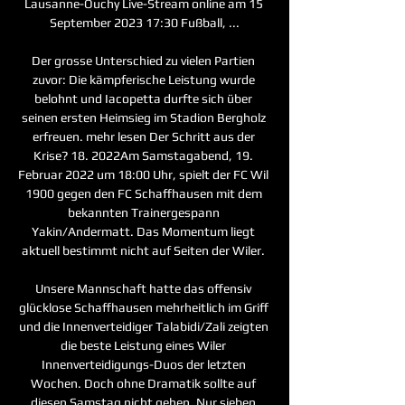
Lausanne-Ouchy Live-Stream online am 15 
September 2023 17:30 Fußball, ...

Der grosse Unterschied zu vielen Partien 
zuvor: Die kämpferische Leistung wurde 
belohnt und Iacopetta durfte sich über 
seinen ersten Heimsieg im Stadion Bergholz 
erfreuen. mehr lesen Der Schritt aus der 
Krise? 18. 2022Am Samstagabend, 19. 
Februar 2022 um 18:00 Uhr, spielt der FC Wil 
1900 gegen den FC Schaffhausen mit dem 
bekannten Trainergespann 
Yakin/Andermatt. Das Momentum liegt 
aktuell bestimmt nicht auf Seiten der Wiler. 

Unsere Mannschaft hatte das offensiv 
glücklose Schaffhausen mehrheitlich im Griff 
und die Innenverteidiger Talabidi/Zali zeigten 
die beste Leistung eines Wiler 
Innenverteidigungs-Duos der letzten 
Wochen. Doch ohne Dramatik sollte auf 
diesen Samstag nicht gehen. Nur sieben 