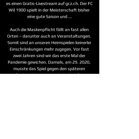
es einen Gratis-Livestream auf gcz.ch. Der FC 
Wil 1900 spielt in der Meisterschaft bisher 
eine gute Saison und ...

Auch die Maskenpflicht fällt an fast allen 
Orten – darunter auch an Veranstaltungen. 
Somit sind an unseren Heimspielen keinerlei 
Einschränkungen mehr zugegen. Vor fast 
zwei Jahren sind wir das erste Mal der 
Pandemie gewichen. Damals, am 29. 2020, 
musste das Spiel gegen den späteren 
Aufsteiger FC Lausanne-Sport kurzfristig 
verschoben werden. Erst vier Monate später 
sollte der Spielbetrieb wieder aufgenommen 
werden. Es folgten 
Kapazitätsbeschränkungen, Masken- sowie 
Zertifikatspflicht oder die Sitzpflicht. Nun 
lässt es die Entwicklung zu, dass 
Zuschauer*innen am kommenden Samstag 
bei unserem Heimspiel gegen den FC 
Schaffhausen wieder uneingeschränkt 