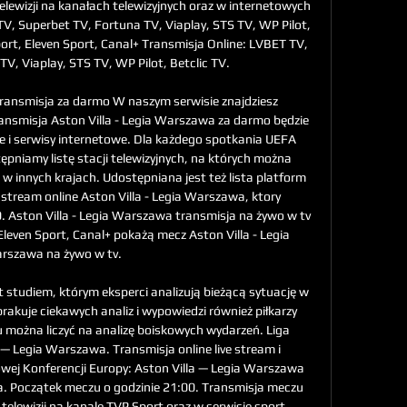
ewizji na kanałach telewizyjnych oraz w internetowych 
, Superbet TV, Fortuna TV, Viaplay, STS TV, WP Pilot, 
ort, Eleven Sport, Canal+ Transmisja Online: LVBET TV, 
V, Viaplay, STS TV, WP Pilot, Betclic TV. 

transmisja za darmo W naszym serwisie znajdziesz 
ansmisja Aston Villa - Legia Warszawa za darmo będzie 
e i serwisy internetowe. Dla każdego spotkania UEFA 
niamy listę stacji telewizyjnych, na których można 
w innych krajach. Udostępniana jest też lista platform 
stream online Aston Villa - Legia Warszawa, ktory 
. Aston Villa - Legia Warszawa transmisja na żywo w tv 
Eleven Sport, Canal+ pokażą mecz Aston Villa - Legia 
rszawa na żywo w tv. 

 studiem, którym eksperci analizują bieżącą sytuację w 
akuje ciekawych analiz i wypowiedzi również piłkarzy 
 można liczyć na analizę boiskowych wydarzeń. Liga 
 — Legia Warszawa. Transmisja online live stream i 
ej Konferencji Europy: Aston Villa — Legia Warszawa 
a. Początek meczu o godzinie 21:00. Transmisja meczu 
elewizji na kanale TVP Sport oraz w serwisie sport. 