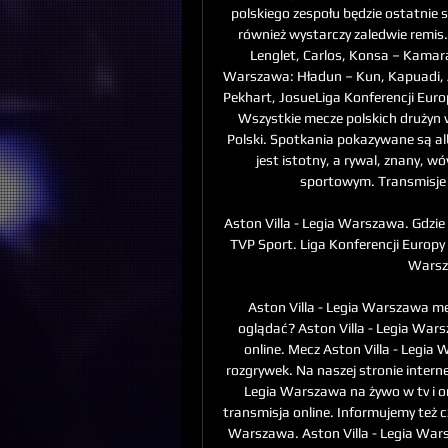
polskiego zespołu będzie ostatnie
również wystarczy zaledwie remis. 
Lenglet, Carlos, Konsa – Kamara
Warszawa: Hładun – Kun, Kapuadi, A
Pekhart, JosueLiga Konferencji Euro
Wszystkie mecze polskich drużyn w
Polski. Spotkania pokazywane są al
jest istotny, a rywal, znany, w
sportowym. Transmisje s
Aston Villa - Legia Warszawa. Gdzie
TVP Sport. Liga Konferencji Europy 
Warsza
Aston Villa - Legia Warszawa mec
oglądać? Aston Villa - Legia Wars
online. Mecz Aston Villa - Legia
rozgrywek. Na naszej stronie interne
Legia Warszawa na żywo w tv i on
transmisja online. Informujemy też c
Warszawa. Aston Villa - Legia Wars