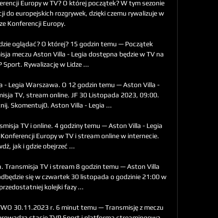
erencji Europy w TV? O której początek? W tym sezonie 
cji do europejskich rozgrywek, dzięki czemu rywalizuje w 
ze Konferencji Europy. 

dzie oglądać? O której? 15 godzin temu — Początek 
sja meczu Aston Villa - Legia dostępna będzie w TV na 
 Sport. Rywalizację w Lidze ...

la - Legia Warszawa. O 12 godzin temu — Aston Villa - 
sja TV, stream online. JF 30 Listopada 2023, 09:00. 
ij. Skomentuj0. Aston Villa - Legia ...

misja TV i online. 4 godziny temu — Aston Villa - Legia 
onferencji Europy w TV i stream online w internecie. 
ź, jak i gdzie obejrzeć ...

. Transmisja TV i stream 8 godzin temu — Aston Villa 
będzie się w czwartek 30 listopada o godzinie 21:00 w 
zedostatniej kolejki fazy ...

YWO 30.11.2023 r. 6 minut temu — Transmisję z meczu 
prowadzą stacje TVP Sport i platforma streamingowa 