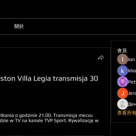
關於
會員
Ion
kho
ston Villa Legia transmisja 30 
Pet
Jer
Ден
查看所有
kania o godzinie 21.00. Transmisja meczu 
dzie w TV na kanale TVP Sport. Rywalizację w 