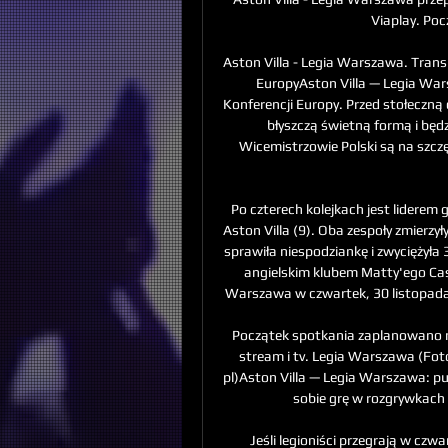
Viaplay. Poc
Aston Villa - Legia Warszawa. Transm
EuropyAston Villa — Legia War
Konferencji Europy. Przed stołeczną 
błyszczą świetną formą i będz
Wicemistrzowie Polski są na szcz
Po czterech kolejkach jest liderem
Aston Villa (9). Oba zespoły zmierz
sprawiła niespodziankę i zwyciężyła 
angielskim klubem Matty'ego Cash
Warszawa w czwartek, 30 listopada o
Początek spotkania zaplanowano na
stream i tv. Legia Warszawa (Fo
pl)Aston Villa — Legia Warszawa: pu
sobie grę w rozgrywkach 
Jeśli legioniści przegrają w czw