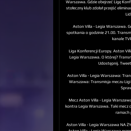
Warszawa. Gdzie obejrzeć Ligę Konf
stołeczny klub zdołał przejść elimina
Lid
Aston Villa - Legia Warszawa. G
spotkania o godzinie 21.00. Transmi
kanale TVP
Liga Konferencji Europy. Aston Vil
Legia Warszawa. O której? Transmi
Udostępnij. Tweetn
Aston Villa - Legia Warszawa: Trans
Warszawa: Transmisja meczu Ligi K
Sprawd
Mecz Aston Villa - Legia Warszawa
kontra Legia Warszawa. Taki mecz od
ramach pr
Aston Villa - Legia Warszawa NA Ż
Aston Villa - Legia Warszawa prze