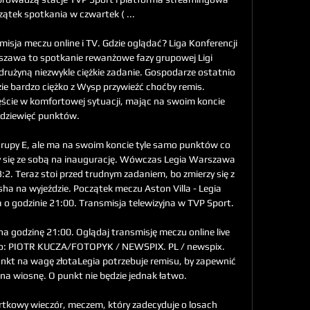
zątek spotkania w czwartek ( ...

isja meczu online i TV. Gdzie oglądać? Liga Konferencji 
szawa to spotkanie rewanżowe fazy grupowej Ligi 
drużyną niezwykle ciężkie zadanie. Gospodarze ostatnio 
ie bardzo ciężko z Wysp przywieźć choćby remis. 
ęście w komfortowej sytuacji, mając na swoim koncie 
dziewięć punktów. 

 grupy E, ale ma na swoim koncie tyle samo punktów co 
yły się ze sobą na inaugurację. Wówczas Legia Warszawa 
3:2. Teraz stoi przed trudnym zadaniem, bo zmierzy się z 
a na wyjeździe. Początek meczu Aston Villa - Legia 
 godzinie 21:00. Transmisja telewizyjna w TVP Sport. 

 godzinę 21:00. Oglądaj transmisję meczu online live 
to: PIOTR KUCZA/FOTOPYK / NEWSPIX. PL / newspix. 
nkt na wagę złotaLegia potrzebuje remisu, by zapewnić 
na wiosnę. O punkt nie będzie jednak łatwo. 

artkowy wieczór, meczem, który zadecyduje o losach 