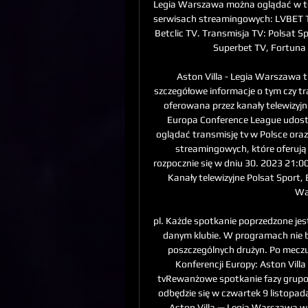
Legia Warszawa można oglądać w tel
serwisach streamingowych: LVBET TV
Betclic TV. Transmisja TV: Polsat Sp
Superbet TV, Fortuna T
Aston Villa - Legia Warszawa 
szczegółowe informacje o tym czy tr
oferowana przez kanały telewizyjn
Europa Conference League udostęp
oglądać transmisję tv w Polsce oraz 
streamingowych, które oferują 
rozpocznie się w dniu 30. 2023 21:00
Kanały telewizyjne Polsat Sport, 
Wa
pl. Każde spotkanie poprzedzone jest
danym klubie. W programach nie br
poszczególnych drużyn. Po meczu
Konferencji Europy: Aston Villa
tvRewanżowe spotkanie fazy grupow
odbędzie się w czwartek 9 listopad
Aston Villa — Legia Warszawa w t