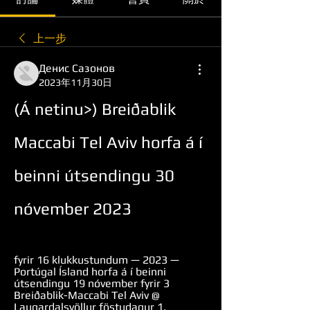
上一步
Денис Сазонов
2023年11月30日
(Á netinu>) Breiðablik 
Maccabi Tel Aviv horfa á í 
beinni útsendingu 30 
nóvember 2023
fyrir 16 klukkustundum — 2023 — 
Portúgal Ísland horfa á í beinni 
útsendingu 19 nóvember fyrir 3 
Breiðablik-Maccabi Tel Aviv @ 
Laugardalsvöllur föstudagur 1. 