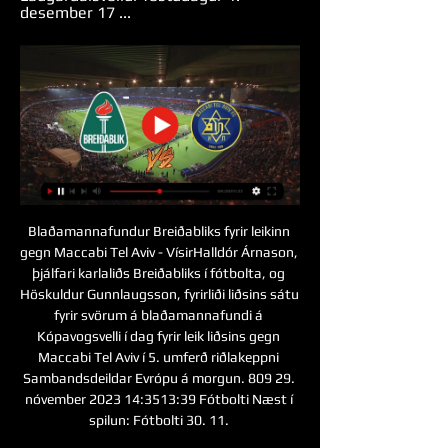
desember 17 ...
Blaðamannafundur Breiðabliks fyrir leikinn 
gegn Maccabi Tel Aviv - VísirHalldór Árnason, 
þjálfari karlaliðs Breiðabliks í fótbolta, og 
Höskuldur Gunnlaugsson, fyrirliði liðsins sátu 
fyrir svörum á blaðamannafundi á 
Kópavogsvelli í dag fyrir leik liðsins gegn 
Maccabi Tel Aviv í 5. umferð riðlakeppni 
Sambandsdeildar Evrópu á morgun. 809 29. 
nóvember 2023 14:3513:39 Fótbolti Næst í 
spilun: Fótbolti 30. 11. 
