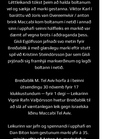
Léttleikandi tókst þeim að halda boltanum 
vel og sækja að marki gestanna. Viktor Karl í 
baráttu við Joris van Overeemvísir / anton 
brink Maccabi kom boltanum í netið í annað 
sinn í upphafi seinni hálfleiks en markið var 
dæmt af vegna brots í aðdraganda þess. 
Gísli Eyjólfsson jafnaði svo metin fyrir 
Breiðablik á með glæsilegu marki eftir stutt 
spil við Kristinn Steindórsson þar sem Gísli 
prjónaði sig framhjá markverðinum og lagði 
boltann í netið. 

Breiðablik M. Tel Aviv horfa á í beinni 
útsendingu 30 nóvemb fyrir 17 
klukkustundum — fyrir 1 degi — Leikarinn 
Vignir Rafn Valþórsson hvetur Breiðablik til 
að slá af væntanlegan leik gegn ísraelska 
liðinu Maccabi Tel Aviv.

Leikurinn var jafn og spennandi í upphafi en 
Dan Biton kom gestunum marki yfir á 35. 
mínútu eftir að Anton Ari, markvörður 