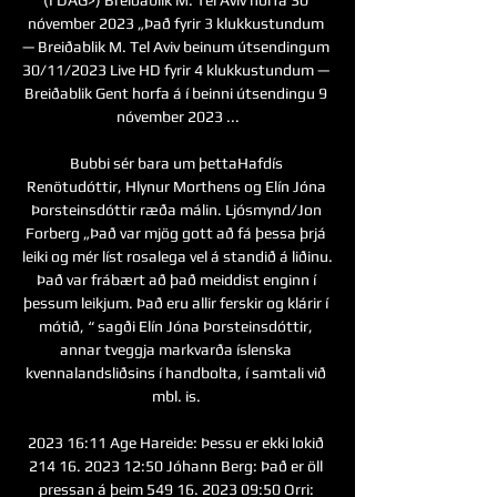
nóvember 2023 „Það fyrir 3 klukkustundum 
— Breiðablik M. Tel Aviv beinum útsendingum 
30/11/2023 Live HD fyrir 4 klukkustundum — 
Breiðablik Gent horfa á í beinni útsendingu 9 
nóvember 2023 ...

Bubbi sér bara um þettaHafdís 
Renötudóttir, Hlynur Morthens og Elín Jóna 
Þorsteinsdóttir ræða málin. Ljósmynd/Jon 
Forberg „Það var mjög gott að fá þessa þrjá 
leiki og mér líst rosalega vel á standið á liðinu. 
Það var frábært að það meiddist enginn í 
þessum leikjum. Það eru allir ferskir og klárir í 
mótið, “ sagði Elín Jóna Þorsteinsdóttir, 
annar tveggja markvarða íslenska 
kvennalandsliðsins í handbolta, í samtali við 
mbl. is. 

2023 16:11 Age Hareide: Þessu er ekki lokið 
214 16. 2023 12:50 Jóhann Berg: Það er öll 
pressan á þeim 549 16. 2023 09:50 Orri: 