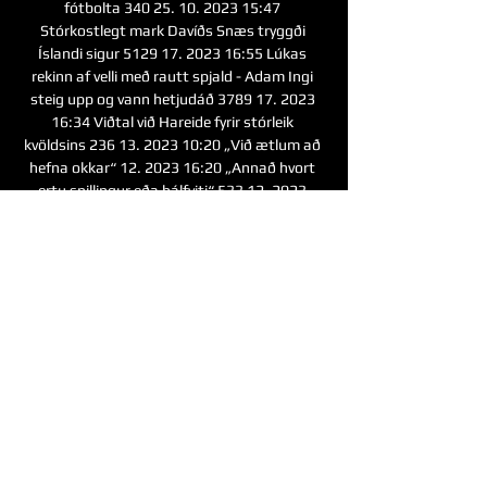
fótbolta 340 25. 10. 2023 15:47 
Stórkostlegt mark Davíðs Snæs tryggði 
Íslandi sigur 5129 17. 2023 16:55 Lúkas 
rekinn af velli með rautt spjald - Adam Ingi 
steig upp og vann hetjudáð 3789 17. 2023 
16:34 Viðtal við Hareide fyrir stórleik 
kvöldsins 236 13. 2023 10:20 „Við ætlum að 
hefna okkar“ 12. 2023 16:20 „Annað hvort 
ertu snillingur eða hálfviti“ 533 12. 2023 
10:20 „Auðvitað erum við alltaf að reyna 
bæta okkur“ 147 12. 2023 10:00 Vinsælt á 
Vísi Mótmæli stuðningsfólks Ísraels og 
Palestínu við Kópavogsvöll Fréttir 7323 30. 
2023 13:57 Garpur fór niður sviflínu á jökli 
5239 29. 

Í beinni: Breiðablik - Maccabi | Óvenjulegur 
leiktími og á fyrir 5 klukkustundum — 
Breiðablik tekur á móti ísraelska liðinu 
Maccabi Tel Aviv í síðasta heimaleik sínum í 
riðlakeppni Sambandsdeildar Evrópu en 
UEFA færði ...
