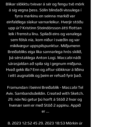
Blikar slökktu tvisvar á sér og fengu tvö mörk 
á sig vegna þess. Sólin blindaði vissulega í 
fyrra markinu en seinna markið var 
einfaldlega slakur varnarleikur. Hverjir stóðu 
upp úr? Kristinn Steindórsson átti flottan 
leik í fremstu línu. Spilaði eins og vanalega 
sem fölsk nía, kom niður í svæðin og var 
mikilvægur uppspilspunktur. Miðjumenn 
Breiðabliks eiga líka sannarlega hrós skilið, 
þá sérstaklega Anton Logi. Maccabi náði 
sárasjaldan að spila sig í gegnum miðjuna. 
Hvað gekk illa? Enn og aftur slökknar á liðinu 
í eitt augnablik og þeim er refsað fyrir það. 

Framundan í beinni Breiðablik - Maccabi Tel 
Aviv. Sambandsdeildin. Created with Sketch. 
29. nóv Nú getur þú horft á Stöð 2 hvar og 
hvenær sem er með Stöð 2 appinu. Appið 
er ...

8. 2023 12:52 45 29. 2023 18:53 Mörkin úr 