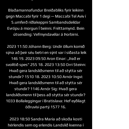
Blaðamannafundur Breiðabliks fyrir leikinn 
gegn Maccabi fyrir 1 degi — Maccabi Tel Aviv í 
5.umferð riðlakeppni Sambandsdeildar 
Evrópu á morgun Í beinni. Fréttamynd. Bein 
útsending: Vefmyndavélar á Þorbirni.

2023 11:50 Jóhann Berg: Undir öllum komið 
sýna að þeir séu betri en sýnt var í síðasta leik 
146 19. 2023 09:50 Aron Einar: „Það er 
svolítið spes" 255 18. 2023 13:50 Orri Steinn: 
Hvað gera landsliðsmenn til að stytta sér 
stundir? 1510 18. 2023 10:50 Arnór Ingvi: 
Hvað gera landsliðsmenn til að stytta sér 
stundir? 1146 Arnór Sig: Hvað gera 
landsliðsmenn til þess að stytta sér stundir? 
1033 Bollaleggingar í Bratislava: Hef eyðilagt 
öðruvísi partý 1577 16. 

2023 18:50 Sandra María að skoða kosti 
hérlendis sem og erlendis Landslið kvenna í 