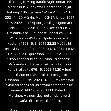
leik Young Boys og Rauðu Stjörnunnar 159 
Markið úr leik Shakhtar Donetsk og Royal 
Antwerp 106 Stjarnan 1-2 KA 27457 24. 6. 
2021 14:20 Mörkin: Malmö 3-2 Víkingur 3067 
6. 7. 2022 11:15 Sjáðu glæsilegt sigurmark 
Atla 8612 25. 2014 15:48 Lætin eftir leik 
Breiðabliks og Buducnost Podgorica 8934 
21. 2022 22:49 Einar Hjörleifsson fer á 
kostum 4503 16. 5. 2016 22:25 Með fullri 
reisn á Evrópumótinu 2264 31. 3. 2017 14:42 
Haukur Páll Sigurðsson 529 29. 12. 2020 
10:55 Tengdar klippur: Bruno Fernandes: Í 
liði Ís­lands eru frá­bærir leik­menn Landslið 
karla í fótbolta 676 19. 2023 15:20 Á ferð 
með Gumma Ben í Tuk Tuk um götur 
Lissabon 6912 19. 2023 14:32 „Tæki­­færi fyrir 
okkur að sanna að við getum gert góða hluti 
saman“ 140 19. 2023 13:00 Roberto 
Martinez: Á sínum degi getur Ísland veitt 
hvaða liði sem er leik 492 19. 

(Í DAG>) Breiðablik M. Tel Aviv horfa 30 