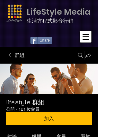
LifeStyle Media
生活方程式影音行銷
Share
群組
lifestyle 群組
公開
·
101 位會員
加入
討論
媒體
會員
關於