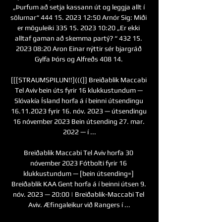
„Þurfum að setja kassann út og leggja allt í 
sölurnar“ 444 15. 2023 12:50 Arnór Sig: Miði 
er möguleiki 335 15. 2023 10:20 „Er ekki 
alltaf gaman að skemma partý? “ 432 15. 
2023 08:20 Aron Einar nýttir sér bjargráð 
Gylfa Þórs og Alfreðs 408 14. 

[[[STRAUMSPILUN!!](((]] Breiðablik Maccabi 
Tel Aviv bein úts fyrir 16 klukkustundum — 
Slóvakía Ísland horfa á í beinni útsendingu 
16.11.2023 fyrir 16. nóv. 2023 — útsendingu 
16 nóvember 2023 Bein útsending 27. mar. 
2022 — í ...

Breiðablik Maccabi Tel Aviv horfa 30 
nóvember 2023 Fótbolti fyrir 16 
klukkustundum — [bein útsending=] 
Breiðablik KAA Gent horfa á í beinni útsen 9. 
nóv. 2023 — 20:00 | Breiðablik-Maccabi Tel 
Aviv. Æfingaleikur við Rangers í ...
