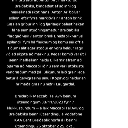
Breiðabliks, blindaðist af sólinni og 
misreiknaði skot hans. Anton Ari bölvar 
sólinni eftir fyrra markiðvísir / anton brink 
Gæslan grípur inn í og fjarlægir palestínskan 
fána sem stuðningsmaður Breiðabliks 
flaggaðivísir / anton brink Breiðablik var vel 
spilandi í fyrri hálfleiknum og komu sér oft á 
tíðum í álitlegar stöður en voru heldur ragir 
við að skjóta að markinu. Þegar komið var út í 
seinni hálfleikinn héldu Blikarnir áfram að 
þjarma að Maccabi liðinu sem var í stökustu 
vandræðum með þá. Blikunum leið greinilega 
betur á gervigrasinu sínu í Kópavogi heldur en 
hrímaða grasinu niðri í Laugardal. 

Breiðablik Maccabi Tel Aviv beinum 
útsendingum 30/11/2023 fyrir 7 
klukkustundum — á leik Maccabi Tel Aviv og 
Breiðabliks beinni útsendingu á Vodafone 
KAA Gent Breiðablik horfa á í beinni 
útsendingu 26 október 2 25. okt ...
