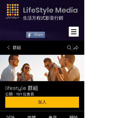
LifeStyle Media
生活方程式影音行銷
Share
群組
lifestyle 群組
公開
·
101 位會員
加入
討論
媒體
會員
關於