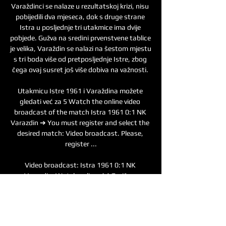
Varaždinci se nalaze u rezultatskoj krizi, nisu 
pobijedili dva mjeseca, dok s druge strane 
Istra u posljednje tri utakmice ima dvije 
pobjede. Gužva na sredini prvenstvene tablice 
je velika, Varaždin se nalazi na šestom mjestu 
s tri boda više od pretposljednje Istre, zbog 
čega ovaj susret još više dobiva na važnosti. 

Utakmicu Istre 1961 i Varaždina možete 
gledati već za 5 Watch the online video 
broadcast of the match Istra 1961 0:1 NK 
Varazdin ➔ You must register and select the 
desired match: Video broadcast. Please, 
register ...

Video broadcast: Istra 1961 0:1 NK 
Varazdin. Watch online. A4 Goričan-
Varaždin-Zagreb; A5 Beli Manastir-Osijek-
Svilaj; A6 Bosiljevo-Rijeka; A7 Rupa-Rijeka; 
A8/A9 Istarski ipsilon; A10 granica BiH - čvor 
Ploče; A11 ...
