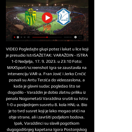
VIDEO Pogledajte glupi potez i lakat u lice koji 
je presudio IstriSAŽETAK: VARAŽDIN - ISTRA 
1-0 Nedjelja, 17. 9. 2023. u 23:10 Foto: 
MAXSport/screenshot Igra se zaustavila na 
intervenciju VAR-a. Fran Jović i Jerko Crnčić 
pozvali su Antu Terzića do videozaslona, a 
kada je glavni sudac pogledao što se 
dogodilo - Varaždin je dobio zlatnu priliku iz 
penala Nogometaši Varaždina srušili su Istru 
1-0 u posljednjem susretu 8. kola HNL-a. Bio 
je to tvrd susret koji je lako mogao otići na 
obje strane, ali i završiti podjelom bodova. 
Ipak, Varaždinci su slavili pogotkom 
dugogodišnjeg kapetana Igora Postonjskog 