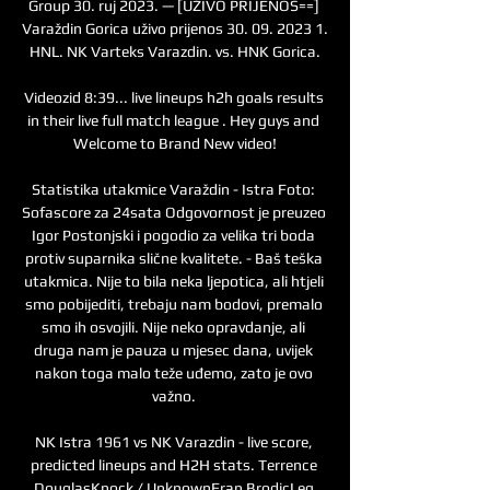
Group 30. ruj 2023. — [UŽIVO PRIJENOS==] 
Varaždin Gorica uživo prijenos 30. 09. 2023 1. 
HNL. NK Varteks Varazdin. vs. HNK Gorica.

Videozid 8:39... live lineups h2h goals results 
in their live full match league . Hey guys and 
Welcome to Brand New video!

Statistika utakmice Varaždin - Istra Foto: 
Sofascore za 24sata Odgovornost je preuzeo 
Igor Postonjski i pogodio za velika tri boda 
protiv suparnika slične kvalitete. - Baš teška 
utakmica. Nije to bila neka ljepotica, ali htjeli 
smo pobijediti, trebaju nam bodovi, premalo 
smo ih osvojili. Nije neko opravdanje, ali 
druga nam je pauza u mjesec dana, uvijek 
nakon toga malo teže uđemo, zato je ovo 
važno. 

NK Istra 1961 vs NK Varazdin - live score, 
predicted lineups and H2H stats. Terrence 
DouglasKnock / UnknownFran BrodicLeg 