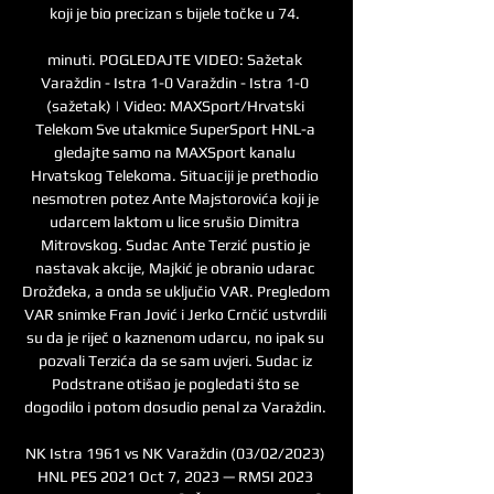
koji je bio precizan s bijele točke u 74. 

minuti. POGLEDAJTE VIDEO: Sažetak 
Varaždin - Istra 1-0 Varaždin - Istra 1-0 
(sažetak) | Video: MAXSport/Hrvatski 
Telekom Sve utakmice SuperSport HNL-a 
gledajte samo na MAXSport kanalu 
Hrvatskog Telekoma. Situaciji je prethodio 
nesmotren potez Ante Majstorovića koji je 
udarcem laktom u lice srušio Dimitra 
Mitrovskog. Sudac Ante Terzić pustio je 
nastavak akcije, Majkić je obranio udarac 
Drožđeka, a onda se uključio VAR. Pregledom 
VAR snimke Fran Jović i Jerko Crnčić ustvrdili 
su da je riječ o kaznenom udarcu, no ipak su 
pozvali Terzića da se sam uvjeri. Sudac iz 
Podstrane otišao je pogledati što se 
dogodilo i potom dosudio penal za Varaždin. 

NK Istra 1961 vs NK Varaždin (03/02/2023) 
HNL PES 2021 Oct 7, 2023 — RMSI 2023 