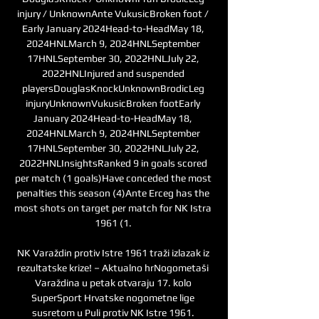
injury / UnknownAnte VukusicBroken foot / 
Early January 2024Head-to-HeadMay 18, 
2024HNLMarch 9, 2024HNLSeptember 
17HNLSeptember 30, 2022HNLJuly 22, 
2022HNLInjured and suspended 
playersDouglasKnockUnknownBrodicLeg 
injuryUnknownVukusicBroken footEarly 
January 2024Head-to-HeadMay 18, 
2024HNLMarch 9, 2024HNLSeptember 
17HNLSeptember 30, 2022HNLJuly 22, 
2022HNLInsightsRanked 9 in goals scored 
per match (1 goals)Have conceded the most 
penalties this season (4)Ante Erceg has the 
most shots on target per match for NK Istra 
1961 (1. 

NK Varaždin protiv Istre 1961 traži izlazak iz 
rezultatske krize! – Aktualno hrNogometaši 
Varaždina u petak otvaraju 17. kolo 
SuperSport Hrvatske nogometne lige 
susretom u Puli protiv NK Istre 1961. 