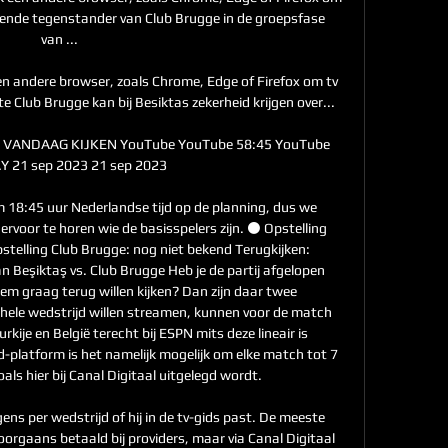
lgende tegenstander van Club Brugge in de groepsfase 
van ...

en andere browser, zoals Chrome, Edge of Firefox om tv 
te Club Brugge kan bij Besiktas zekerheid krijgen over...

- VANDAAG KIJKEN YouTube YouTube 58:45 YouTube 
 21 sep 2023 21 sep 2023

18:45 uur Nederlandse tijd op de planning, dus we 
rvoor te horen wie de basisspelers zijn. ⚫️ Opstelling 
stelling Club Brugge: nog niet bekend Terugkijken: 
 Beşiktaş vs. Club Brugge Heb je de partij afgelopen 
m graag terug willen kijken? Dan zijn daar twee 
hele wedstrijd willen streamen, kunnen voor de match 
kije en België terecht bij ESPN mits deze lineair is 
-platform is het namelijk mogelijk om elke match tot 7 
als hier bij Canal Digitaal uitgelegd wordt. 

ns per wedstrijd of hij in de tv-gids past. De meeste 
oorgaans betaald bij providers, maar via Canal Digitaal 