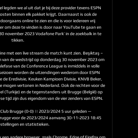
l legden we al uit dat je bij deze provider tevens ESPN 
sten binnen elk pakket krijgt. Daarnaast is ook de 
orgaans online te zien en die is voor iedereen vrij 
er om deze te vinden is door naar YouTube te gaan en 
0 november 2023 Vodafone Park’ in de zoekbalk in te 
tikken. 

nline met een live stream de match kunt zien. Beşiktaş – 
eam van de wedstrijd op donderdag 30 november 2023 om 
lefase van de Conference League is inmiddels in volle 
t seizoen worden de uitzendingen wederom door ESPN 
e de Eredivisie, Keuken Kampioen Divisie, KNVB Beker, 
 mogen vertonen in Nederland. Ook de rechten voor de 
 (Turkije) en de tegenstanders uit Brugge (België) op 
tijd zijn dus eigendom van de vier zenders van ESPN. 

Club Brugge (0-0) || 2023/2024 5 uur geleden — 
rugge voor de 2023/2024 aanvang 30-11-2023 18:45 
tellingen en statistieken.

k een andere browser, zoals Chrome, Edge of Firefox om 