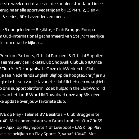
 eerste week omdat alle vier de kanalen standaard in elk 
 terug naar alle sportwedstrijden bij ESPN 1, 2, 3 én 4, 
 & series, 60+ tv-zenders en meer. 

ge 5 uur geleden — Beşiktaş - Club Brugge. Europa 
Oud-international gecharmeerd van Steijn: "Heerlijke 
ler om naar te kijken ...

emium Partners, Official Partners & Official Suppliers 
amsServicesTicketsClub ShopAsk ClubClub IDOnze 
Club YLADe organisatieOnze clubWerken bij Club 
 taalNederlandsEnglish Blijf op de hoogteSchrijf je nu 
te te blijven van je favoriete club! Ik heb een vraagHeb 
 op ons supportplatform! Zoek hulpJoin the ClubWord lid 
ie van het land! Word lidDownload onze appMis geen 
ke update over jouw favoriete club. 

E op Play - Telenet BV ​Besiktas – Club Brugge is te 
 18u40. Met commentaar van Bram Lambert. ​Om 20u55 
 – Ajax, op Play Sports 1 of Liverpool – LASK, op Play 
e is te bekijken op Play Sports 2, vanaf 18u40. Met 