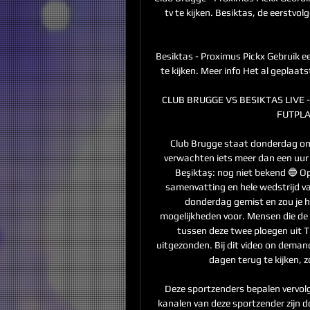
tv te kijken. Besiktas, de eerstvo
Besiktas - Proximus Pickx Gebruik e
te kijken. Meer info Het al geplaats
CLUB BRUGGE VS BESIKTAS LIVE 
FUTPLAY
Club Brugge staat donderdag om 
verwachten iets meer dan een uur e
Beşiktaş: nog niet bekend 🔵 Op
samenvatting en hele wedstrijd van
donderdag gemist en zou je he
mogelijkheden voor. Mensen die de 
tussen deze twee ploegen uit Tur
uitgezonden. Bij dit video on demand
dagen terug te kijken, zo
Deze sportzenders bepalen vervolge
kanalen van deze sportzender zijn d