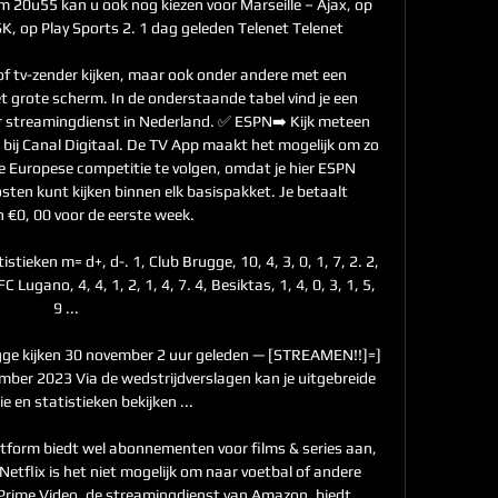
20u55 kan u ook nog kiezen voor Marseille – Ajax, op 
SK, op Play Sports 2. 1 dag geleden Telenet Telenet

of tv-zender kijken, maar ook onder andere met een 
 grote scherm. In de onderstaande tabel vind je een 
r streamingdienst in Nederland. ✅ ESPN➡️ Kijk meteen 
bij Canal Digitaal. De TV App maakt het mogelijk om zo 
e Europese competitie te volgen, omdat je hier ESPN 
ten kunt kijken binnen elk basispakket. Je betaalt 
 €0, 00 voor de eerste week. 

stieken m= d+, d-. 1, Club Brugge, 10, 4, 3, 0, 1, 7, 2. 2, 
C Lugano, 4, 4, 1, 2, 1, 4, 7. 4, Besiktas, 1, 4, 0, 3, 1, 5, 
9 ...

ge kijken 30 november 2 uur geleden — [STREAMEN!!]=] 
mber 2023 Via de wedstrijdverslagen kan je uitgebreide 
e en statistieken bekijken ...

form biedt wel abonnementen voor films & series aan, 
 Netflix is het niet mogelijk om naar voetbal of andere 
oPrime Video, de streamingdienst van Amazon, biedt 