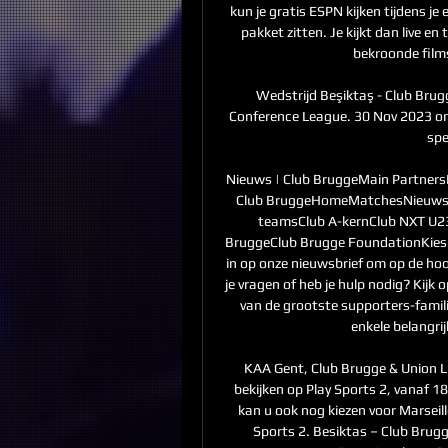
kun je gratis ESPN kijken tijdens je
pakket zitten. Je kijkt dan live en
bekroonde films
Wedstrijd Beşiktaş - Club Brug
Conference League. 30 Nov 2023 om 
spe
Nieuws | Club BruggeMain PartnersPr
Club BruggeHomeMatchesNieuwsTe
teamsClub A-kernClub NXT U23
BruggeClub Brugge FoundationKies je
in op onze nieuwsbrief om op de hoog
je vragen of heb je hulp nodig? Kijk
van de grootste supporters-famil
enkele belangrij
KAA Gent, Club Brugge & Union LIV
bekijken op Play Sports 2, vanaf
kan u ook nog kiezen voor Marseille
Sports 2. ​Besiktas – Club Brugg