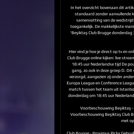
In het overzicht bovenaan dit artike
standaard zonder aanvullende ko
samenvatting van de wedstrijd do
toegankelijk. De makkelijkste mani
‘Beşiktaş Club Brugge donderdag 3
Hier vind je hoe je direct op tv en o
Club Brugge online kijken: live str
18:45 uur Nederlandse tijd De pou
gang, zo ook in deze groep D. Di
verzorgd, aangezien zij onder ander
Europa League en Conference League
match tussen het team uit Istanboel
donderdag om 18:45 uur Nederlandse 
Voorbeschouwing Beşiktaş - 
Voorbeschouwing Beşiktaş Club B
met ops
Club Brugge - Proximus Pickx Gebrui