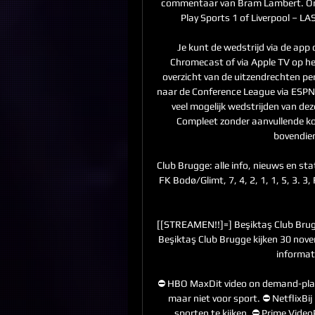
commentaar van Bram Lambert. ​Om 
Play Sports 1 of Liverpool – LA
Je kunt de wedstrijd via de app 
Chromecast of via Apple TV op het
overzicht van de uitzendrechten pe
naar de Conference League via ESPN 
veel mogelijk wedstrijden van dez
Compleet zonder aanvullende kos
bovendien
Club Brugge: alle info, nieuws en stati
FK Bodø/Glimt, 7, 4, 2, 1, 1, 5, 3. 3, F
[[STREAMEN!!]=] Beşiktaş Club Brug
Beşiktaş Club Brugge kijken 30 nove
informati
⛔️ HBO MaxDit video on demand-plat
maar niet voor sport. ⛔️ NetflixBij
sporten te kijken. ⛔️ Prime Vide