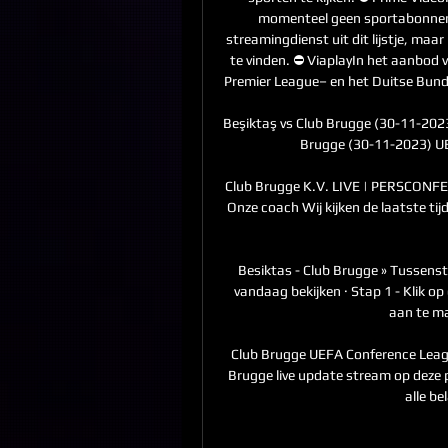
momenteel geen sportabonnem
streamingdienst uit dit lijstje, maa
te vinden. ⛔️ ViaplayIn het aanbod 
Premier League– en het Duitse Bundes
Beşiktaş vs Club Brugge (30-11-2023)
Brugge (30-11-2023) U
Club Brugge K.V. LIVE | PERSCONF
Onze coach Wij kijken de laatste ti
Besiktas - Club Brugge » Tussenst
vandaag bekijken · Stap 1 - Klik op
aan te mak
Club Brugge UEFA Conference Leagu
Brugge live update stream op deze p
alle be