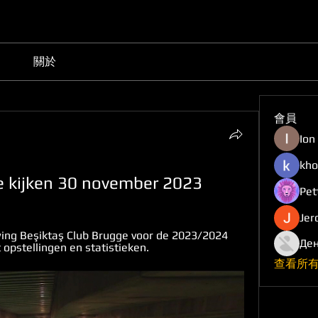
關於
會員
Ion
kho
e kijken 30 november 2023
Pet
Jer
ng Beşiktaş Club Brugge voor de 2023/2024 
Ден
pstellingen en statistieken.
查看所有