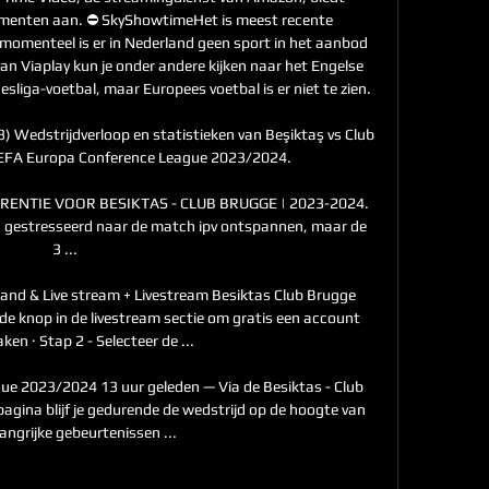
enten aan. ⛔️ SkyShowtimeHet is meest recente 
r momenteel is er in Nederland geen sport in het aanbod 
van Viaplay kun je onder andere kijken naar het Engelse 
liga-voetbal, maar Europees voetbal is er niet te zien. 

 Wedstrijdverloop en statistieken van Beşiktaş vs Club 
EFA Europa Conference League 2023/2024.

ERENTIE VOOR BESIKTAS - CLUB BRUGGE | 2023-2024. 
jd gestresseerd naar de match ipv ontspannen, maar de 
3 ...

and & Live stream + Livestream Besiktas Club Brugge 
 de knop in de livestream sectie om gratis een account 
en · Stap 2 - Selecteer de ...

e 2023/2024 13 uur geleden — Via de Besiktas - Club 
agina blijf je gedurende de wedstrijd op de hoogte van 
langrijke gebeurtenissen ...