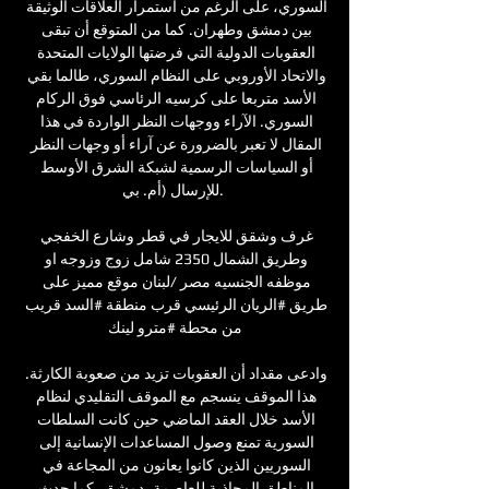
السوري، على الرغم من استمرار العلاقات الوثيقة 
بين دمشق وطهران. كما من المتوقع أن تبقى 
العقوبات الدولية التي فرضتها الولايات المتحدة 
والاتحاد الأوروبي على النظام السوري، طالما بقي 
الأسد متربعا على كرسيه الرئاسي فوق الركام 
السوري. الآراء ووجهات النظر الواردة في هذا 
المقال لا تعبر بالضرورة عن آراء أو وجهات النظر 
أو السياسات الرسمية لشبكة الشرق الأوسط 
للإرسال (أم. بي. 

غرف وشقق للايجار في قطر وشارع الخفجي 
وطريق الشمال 2350 شامل زوج وزوجه او 
موظفه الجنسيه مصر /لبنان موقع مميز على 
طريق #الريان الرئيسي قرب منطقة #السد قريب 
من محطة #مترو لينك

وادعى مقداد أن العقوبات تزيد من صعوبة الكارثة. 
هذا الموقف ينسجم مع الموقف التقليدي لنظام 
الأسد خلال العقد الماضي حين كانت السلطات 
السورية تمنع وصول المساعدات الإنسانية إلى 
السوريين الذين كانوا يعانون من المجاعة في 
المناطق المحاذية للعاصمة، دمشق، كما حدث 