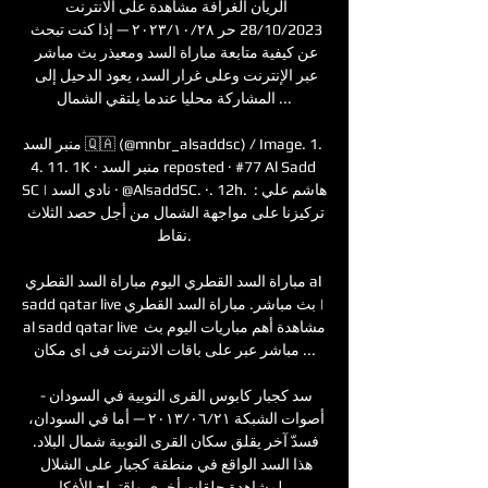
الريان الغرافة مشاهدة على الانترنت 
28/10/2023 حر ٢٨‏/١٠‏/٢٠٢٣ — إذا كنت تبحث 
عن كيفية متابعة مباراة السد ومعيذر بث مباشر 
عبر الإنترنت وعلى غرار السد، يعود الدحيل إلى 
المشاركة محليا عندما يلتقي الشمال ...

منبر السد 🇶🇦 (@mnbr_alsaddsc) / Image. 1. 
4. 11. 1K · منبر السد reposted · #77 Al Sadd 
SC | نادي السد · @AlsaddSC. ·. 12h. هاشم علي : 
تركيزنا على مواجهة الشمال من أجل حصد الثلاث 
نقاط.

مباراة السد القطري اليوم مباراة السد القطري al 
sadd qatar live بث مباشر. مباراة السد القطري | 
al sadd qatar live مشاهدة أهم مباريات اليوم بث 
مباشر عبر على باقات الانترنت فى اى مكان ...

سد كجبار كابوس القرى النوبية في السودان - 
أصوات الشبكة ٢١‏/٠٦‏/٢٠١٣ — أما في السودان، 
فسدّ آخر يقلق سكان القرى النوبية شمال البلاد. 
هذا السد الواقع في منطقة كجبار على الشلال 
لمشاهدة حلقات أخرى واقتراح الأفكار ...
