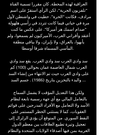
العراقية لهذه المحطة. كان مقررا تسمية القناة 
"تلفزيون الحرية"، لكن الرأي استقرّ على اسم 
مرادف، فكانت "الحرة". حطيت في واشنطن لأول 
مرة في حياتي فيما كانت تتردد في رأسي هلهولة 
"صدام اسمك هز أميركا". على عكس ما كنت 
أعتقد وأقراني العرب، الأميركيون لم يسمعوا، ولم 
يأبهوا، بالعراق، ولا بإيران، ولا بباقي منطقة 
المآسي المسماة شرقا أوسطا. 

سد وادي العرب سد وادي العرب. يقع سد وادي 
العرب شمال العاصمة عمان بحوالي (100) كم 
على وادي العرب حيث تم الانتهاء من إنشاء السد 
والبدء بالتخزين بتاريخ (1986) . جسم السد ...

ولكن هذا التعديل المؤقت لا يشمل السماح 
بالتعامل المالي مع أي جهة رسمية تابعة لنظام 
الأسد ولا التعامل مع الأفراد المدرجين على قوائم 
العقوبات، كما لا يستثني الحظر المستمر على 
النفط السوري. من المتوقع أن يؤدي الزلزال إلى 
تعجيل وتيرة تطبيع العلاقات بين معظم الدول 
العربية بمن فيها أصدقاء الولايات المتحدة والنظام 