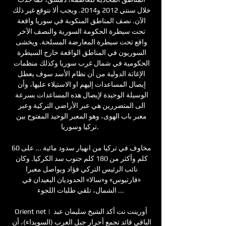
خلال سنتي 2012 و2014. ويجب ألا نتوقع غير ذلك 
الآن. نصف المناطق المنكوبة في سوريا واقعة 
تحت سيطرة الحكومة السورية والنصف الآخر 
واقع تحت سيطرة المعارضة المسلحة. ويخشى 
السوريون في المناطق الواقعة خارج السيطرة 
الحكومية في شمال غرب سوريا وكذلك منظمات 
الإغاثة الدولية من أن نظام الأسد سوف يعطل 
إيصال المساعدات إليهم او الاستيلاء عليها، وأن 
الوسيلة الوحيدة لإيصال هذه المساعدات بسرعة 
الى المتضررين هي عبر الأراضي التركية وعبر 
معبر باب الهوى، وهو المعبر الوحيد المفتوح بين 
تركيا وسوريا. 

مخاوف في تركيا من انهيار سدود مائية ... على 60 
كلم وأكثر من 180 كلم جنوب سد الكركيا. وكان 
نائب الرئيس التركي فؤاد ويواصل معبرا 
«فارتيوس» و«سالا» الحدوديان البعيدان في 
الشمال، تلقي طلبات اللجوء ...

Orient net | أورينت نت أكد الشيخ سليمان عبد 
الباقي قائد تجمع أحرار جبل العرب (السويداء)، أن 