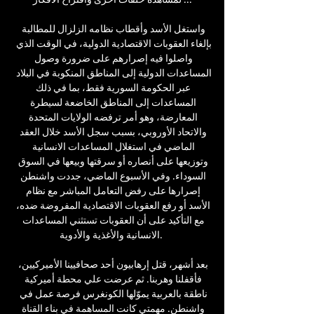
واستغل الأسد وأقطاب نظامه الزلزال للمطالبة 
بإلغاء العقوبات الاقتصادية الدولية، في الوقت الذي 
واصلوا فيه إصرارهم على ضرورة وصول 
المساعدات الدولية إلى المناطق المنكوبة في البلاد 
عبر الحكومة السورية فقط، بما في ذلك 
المساعدات إلى المناطق الخاضعة لسيطرة 
المعارضة، وهو أمر ترفضه الولايات المتحدة 
والاتحاد الأوروبي، بسبب سجل الأسد خلال العقد 
الماضي في استغلال المساعدات الانسانية 
وتوزيعها على أنصاره أو سرقتها وبيعها في السوق 
السوداء. وفي الأسبوع الماضي، جددت واشنطن 
إصرارها على رفض التعامل المباشر مع نظام 
الأسد أو رفع العقوبات الاقتصادية المفروضة ضده، 
مع التأكيد على أن العقوبات تستثني المساعدات 
الانسانية والأغذية والأدوية. 

بعد أشهر، قتل إرهابيون أحد صحافيينا الأميركيين، 
فأقفلنا وهربنا. ثم عرضت علي محطة أميركية 
ناطقة بالعربية يموّلها الكونغرس فرصة عمل في 
واشنطن. مهمتي كانت المساهمة في بناء القناة 