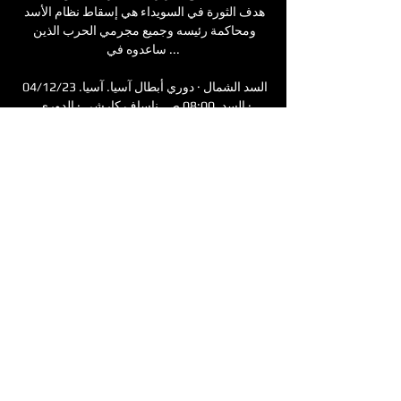
هدف الثورة في السويداء هي إسقاط نظام الأسد 
ومحاكمة رئيسه وجميع مجرمي الحرب الذين 
ساعدوه في ...

السد الشمال · دوري أبطال آسيا. آسيا. 04/12/23 
· السد. 08:00 ص. ناساف كارشي · الدوري 
القطري 365Scores هي خدمة النتائج المباشرة 
الأسرع والأكثر دقة عبر الانترنت، حيث ...

(البث المباشر للتلفزيون###) أم صلال الغرافة 
يعيش على مدرب الشمال: تنتظرنا مواجهة صعبة 
أمام السد شدد وسام رزق مدرب الشمال على 
صعوبة السد. (البث المباشر!! ) قطر أم صلال 
مشاهدة على الانترنت. وتابع: بالنسبة لنا ...

جدول مواعيد مباريات الدوري القطري 
2022/2023 شعار الشمال الشمال. صفحة 
المباراة. الثلاثاء، 2023/04/18. الجولة 15. انتهت. 
الريان شعار السد السد. صفحة المباراة · شارك 
على WhatsApp · ⭐️ شوف جدول الموسم ...
