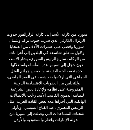
سوريا من كارثة الأسد إلى كارثة الزلزالفور حدوث 
الزلزال الكارثي الذي ضرب جنوب تركيا وشمال 
سوريا وقضى على عشرات الآلاف من الضحايا 
وحّول مناطق شاسعة في البلدين إلى أهرامات 
من الركام، سارع الرئيس السوري، بشار الأسد، 
دون خجل إلى تسيس هذه المأساة واستغلالها 
لخدمة مصالحه الضيقة، ولطمس جرائم القتل 
الجماعي التي ارتكبها ضد شعبه في العقد الماضي، 
وللتخلص من العقوبات الاقتصادية الدولية 
المفروضة على نظامه ولإعادة بعض الشرعية 
لنظامه الدموي الفاسد. الأسد رحّب بالاتصالات 
الهاتفية التي أجراها معه بعض القادة العرب، مثل 
الرئيس المصري، عبد الفتاح السيسي، وبأولى 
شحنات المساعدات التي وصلت إلى سوريا من 
دولة الإمارات وقطر والسعودية والأردن. 
