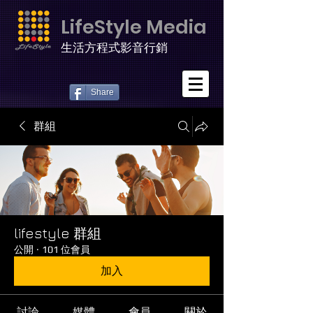
LifeStyle Media
生活方程式影音行銷
Share
群組
lifestyle 群組
公開
·
101 位會員
加入
討論
媒體
會員
關於