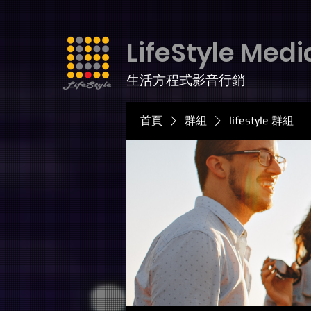
LifeStyle Medi
生活方程式影音行銷
首頁
群組
lifestyle 群組