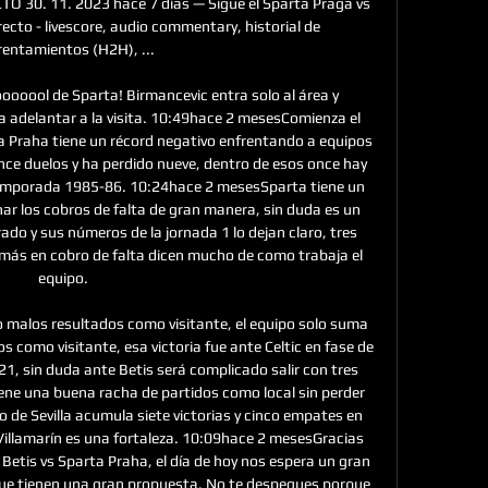
TO 30. 11. 2023 hace 7 días — Sigue el Sparta Praga vs 
recto - livescore, audio commentary, historial de 
rentamientos (H2H), ...

ool de Sparta! Birmancevic entra solo al área y 
 adelantar a la visita. 10:49hace 2 mesesComienza el 
 Praha tiene un récord negativo enfrentando a equipos 
ce duelos y ha perdido nueve, dentro de esos once hay 
temporada 1985-86. 10:24hace 2 mesesSparta tiene un 
ar los cobros de falta de gran manera, sin duda es un 
ado y sus números de la jornada 1 lo dejan claro, tres 
 más en cobro de falta dicen mucho de como trabaja el 
equipo. 

malos resultados como visitante, el equipo solo suma 
s como visitante, esa victoria fue ante Celtic en fase de 
, sin duda ante Betis será complicado salir con tres 
ne una buena racha de partidos como local sin perder 
 de Sevilla acumula siete victorias y cinco empates en 
Villamarín es una fortaleza. 10:09hace 2 mesesGracias 
 Betis vs Sparta Praha, el día de hoy nos espera un gran 
ue tienen una gran propuesta. No te despegues porque 