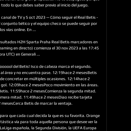
do lo que debes saber previo al inicio del juego. 

 canal de TV y 5 oct 2023 — Cómo seguir el Real Betis - 
 conjunto bético y el equipo checo se puede seguir por 
dos vías online. En ...

 resultados H2H Sparta Praha Real Betis marcadores en 
treaming en directo) comienza el 30 nov 2023 a las 17:45 
ra UTC) en Generali ...

ool del Betis! Isco de cabeza marca el segundo. 
al área y no encuentra pase. 12:19hace 2 mesesBetis 
ede concretar en múltiples ocasiones. 12:14hace 2 
gol. 12:09hace 2 mesesPoco movimiento en las áreas. 
Betis. 11:59hace 2 mesesComienza la segunda mitad. 
imera mitad. 11:49hace 2 mesesDiao recibe tarjeta 
 mesesCerca Betis de marcar la ventaja. 

 para que cada cual decida la que es su favorita. Orange 
ástica vía para toda aquella persona que desee ver la 
aLiga española, la Segunda División, la UEFA Europa 