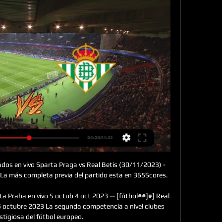
dos en vivo Sparta Praga vs Real Betis (30/11/2023) - 
a más completa previa del partido esta en 365Scores.

ta Praha en vivo 5 octub 4 oct 2023 — [fútbol##]#] Real 
5 octubre 2023 La segunda competencia a nivel clubes 
tigiosa del fútbol europeo.
