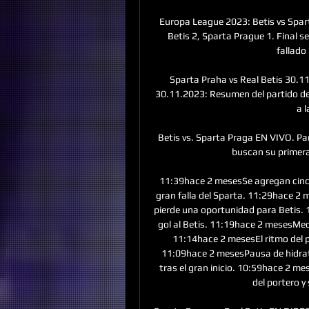
Europa League 2023: Betis vs Spart
Betis 2, Sparta Prague 1. Final s
fallado
Sparta Praha vs Real Betis 30.11.
30.11.2023: Resumen del partido de f
a l
Betis vs. Sparta Praga EN VIVO. P
buscan su primera 
11:39hace 2 mesesSe agregan cinco
gran falla del Sparta. 11:29hace 2 
pierde una oportunidad para Betis. 
gol al Betis. 11:19hace 2 mesesMedi
11:14hace 2 mesesEl ritmo del pa
11:09hace 2 mesesPausa de hidrata
tras el gran inicio. 10:59hace 2 me
del portero y