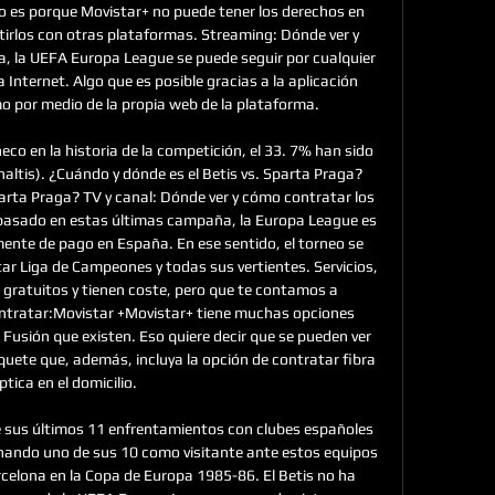
o es porque Movistar+ no puede tener los derechos en 
tirlos con otras plataformas. Streaming: Dónde ver y 
 la UEFA Europa League se puede seguir por cualquier 
nternet. Algo que es posible gracias a la aplicación 
mo por medio de la propia web de la plataforma. 

eco en la historia de la competición, el 33. 7% han sido 
altis). ¿Cuándo y dónde es el Betis vs. Sparta Praga? 
parta Praga? TV y canal: Dónde ver y cómo contratar los 
a pasado en estas últimas campaña, la Europa League es 
ente de pago en España. En ese sentido, el torneo se 
r Liga de Campeones y todas sus vertientes. Servicios, 
 gratuitos y tienen coste, pero que te contamos a 
tratar:Movistar +Movistar+ tiene muchas opciones 
Fusión que existen. Eso quiere decir que se pueden ver 
quete que, además, incluya la opción de contratar fibra 
ptica en el domicilio. 

e sus últimos 11 enfrentamientos con clubes españoles 
nando uno de sus 10 como visitante ante estos equipos 
arcelona en la Copa de Europa 1985-86. El Betis no ha 