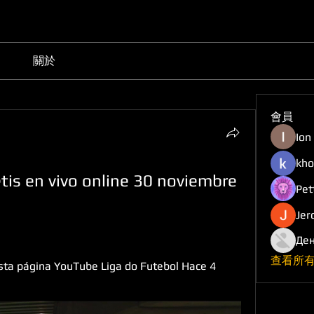
關於
會員
Ion
kho
tis en vivo online 30 noviembre 
Pet
Jer
Ден
查看所有
sta página YouTube Liga do Futebol Hace 4 